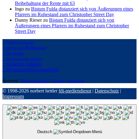
Beibehaltung der Rente mit 63
Ingo zu
Bistum Fulda distanziert sich von Äußerungen eines
Pfarrers im Ruhestand zum Christopher Street Day
Danny Rieser zu
Bistum Fulda distanziert sich von
Äußerungen eines Pfarrers im Ruhestand zum Christopher
Street Day
:: Werbung bei uns
:: Presse und PR-Beratung
:: Disclaimer
:: Veranstaltung melden
:: fuldainfo einladen
:: Pressemitteilung einsenden
facebook |
Whatsapp-Kanal
|
bluseky
|
mastodon
© 1998-2026 norbert hettler
fdi-mediendienst
|
Datenschutz
|
Impressum
Deutsch