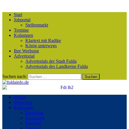
Start
Jobportal
Stellenmarkt
Termine
Kolumnen
Klartext mit Radtke
König unterwegs
Ihre Werbung
Advertorial
Advertorials der Stadt Fulda
Advertorials des Landkreise Fulda
Suchen nach:
Politik
Wirtschaft
Regionales
Burghaun
Eichenzell
Eiterfeld
Flieden