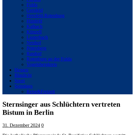
Fulda
Gersfeld
Hersfeld-Rotenburg
Hünfeld
Kalbach
Künzell
Lauterbach
Neuhof
Petersberg
Rasdorf
Rotenburg an der Fulda
Vogelsbergkreis
Hessen
Blaulicht
Sport
Sonstiges
Reise&Freizeit
Sternsinger aus Schlüchtern vertreten
Bistum in Berlin
31. Dezember 2024
0