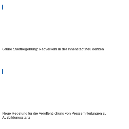
Grüne Stadtbegehung: Radverkehr in der Innenstadt neu denken
Neue Regelung für die Veröffentlichung von Pressemitteilungen zu
Ausbildungsstarts