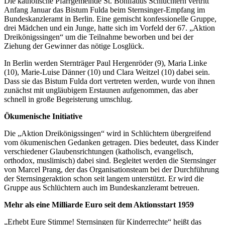
Die katholische Pfarrgemeinde St. Bonifatius Schlüchtern vertritt
Anfang Januar das Bistum Fulda beim Sternsinger-Empfang im
Bundeskanzleramt in Berlin. Eine gemischt konfessionelle Gruppe,
drei Mädchen und ein Junge, hatte sich im Vorfeld der 67. „Aktion
Dreikönigssingen“ um die Teilnahme beworben und bei der
Ziehung der Gewinner das nötige Losglück.
In Berlin werden Sternträger Paul Hergenröder (9), Maria Linke
(10), Marie-Luise Dänner (10) und Clara Weitzel (10) dabei sein.
Dass sie das Bistum Fulda dort vertreten werden, wurde von ihnen
zunächst mit ungläubigem Erstaunen aufgenommen, das aber
schnell in große Begeisterung umschlug.
Ökumenische Initiative
Die „Aktion Dreikönigssingen“ wird in Schlüchtern übergreifend
vom ökumenischen Gedanken getragen. Dies bedeutet, dass Kinder
verschiedener Glaubensrichtungen (katholisch, evangelisch,
orthodox, muslimisch) dabei sind. Begleitet werden die Sternsinger
von Marcel Prang, der das Organisationsteam bei der Durchführung
der Sternsingeraktion schon seit langem unterstützt. Er wird die
Gruppe aus Schlüchtern auch im Bundeskanzleramt betreuen.
Mehr als eine Milliarde Euro seit dem Aktionsstart 1959
„Erhebt Eure Stimme! Sternsingen für Kinderrechte“ heißt das