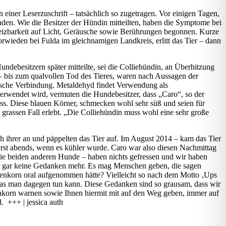
 einer Leserzuschrift – tatsächlich so zugetragen. Vor einigen Tagen,
den. Wie die Besitzer der Hündin mitteilten, haben die Symptome bei
eizbarkeit auf Licht, Geräusche sowie Berührungen begonnen. Kurze
rwieden bei Fulda im gleichnamigen Landkreis, erlitt das Tier – dann
undebesitzern später mitteilte, sei die Colliehündin, an Überhitzung
– bis zum qualvollen Tod des Tieres, waren nach Aussagen der
mische Verbindung. Metaldehyd findet Verwendung als
verwendet wird, vermuten die Hundebesitzer, dass „Caro“, so der
ss. Diese blauen Körner, schmecken wohl sehr süß und seien für
grassen Fall erlebt. „Die Colliehündin muss wohl eine sehr große
h ihrer an und päppelten das Tier auf. Im August 2014 – kam das Tier
erst abends, wenn es kühler wurde. Caro war also diesen Nachmittag
Die beiden anderen Hunde – haben nichts gefressen und wir haben
bar gar keine Gedanken mehr. Es mag Menschen geben, die sagen
kenkorn oral aufgenommen hätte? Vielleicht so nach dem Motto ‚Ups
 was man dagegen tun kann. Diese Gedanken sind so grausam, dass wir
enkorn warnen sowie Ihnen hiermit mit auf den Weg geben, immer auf
. +++ | jessica auth