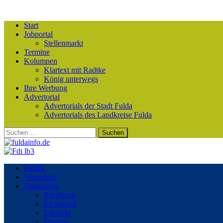
Start
Jobportal
Stellenmarkt
Termine
Kolumnen
Klartext mit Radtke
König unterwegs
Ihre Werbung
Advertorial
Advertorials der Stadt Fulda
Advertorials des Landkreise Fulda
Suchen
nach:
Politik
Wirtschaft
Regionales
Burghaun
Eichenzell
Eiterfeld
Flieden