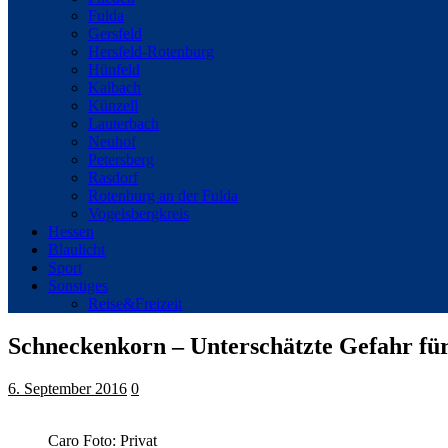
Fulda
Gersfeld
Hersfeld-Rotenburg
Hünfeld
Kalbach
Künzell
Lauterbach
Neuhof
Petersberg
Rasdorf
Rotenburg an der Fulda
Vogelsbergkreis
Hessen
Blaulicht
Sport
Sonstiges
Reise&Freizeit
Schneckenkorn – Unterschätzte Gefahr fü
6. September 2016
0
Caro Foto: Privat