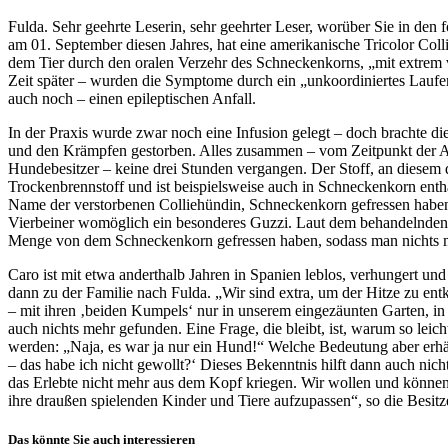
Fulda. Sehr geehrte Leserin, sehr geehrter Leser, worüber Sie in den 
am 01. September diesen Jahres, hat eine amerikanische Tricolor Co
dem Tier durch den oralen Verzehr des Schneckenkorns, „mit extrem
Zeit später – wurden die Symptome durch ein „unkoordiniertes Laufen
auch noch – einen epileptischen Anfall.
In der Praxis wurde zwar noch eine Infusion gelegt – doch brachte die
und den Krämpfen gestorben. Alles zusammen – vom Zeitpunkt der Auf
Hundebesitzer – keine drei Stunden vergangen. Der Stoff, an diesem 
Trockenbrennstoff und ist beispielsweise auch in Schneckenkorn entha
Name der verstorbenen Colliehündin, Schneckenkorn gefressen haben-
Vierbeiner womöglich ein besonderes Guzzi. Laut dem behandelnden Ve
Menge von dem Schneckenkorn gefressen haben, sodass man nichts meh
Caro ist mit etwa anderthalb Jahren in Spanien leblos, verhungert un
dann zu der Familie nach Fulda. „Wir sind extra, um der Hitze zu e
– mit ihren ‚beiden Kumpels‘ nur in unserem eingezäunten Garten, i
auch nichts mehr gefunden. Eine Frage, die bleibt, ist, warum so l
werden: „Naja, es war ja nur ein Hund!“ Welche Bedeutung aber erhä
– das habe ich nicht gewollt?‘ Dieses Bekenntnis hilft dann auch ni
das Erlebte nicht mehr aus dem Kopf kriegen. Wir wollen und könne
ihre draußen spielenden Kinder und Tiere aufzupassen“, so die Besitze
Das könnte Sie auch interessieren