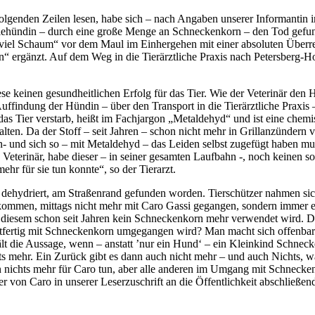
folgenden Zeilen lesen, habe sich – nach Angaben unserer Informantin in
lliehündin – durch eine große Menge an Schneckenkorn – den Tod gefun
 viel Schaum“ vor dem Maul im Einhergehen mit einer absoluten Überr
“ ergänzt. Auf dem Weg in die Tierärztliche Praxis nach Petersberg-Ho
se keinen gesundheitlichen Erfolg für das Tier. Wie der Veterinär den H
findung der Hündin – über den Transport in die Tierärztliche Praxis 
das Tier verstarb, heißt im Fachjargon „Metaldehyd“ und ist eine che
lten. Da der Stoff – seit Jahren – schon nicht mehr in Grillanzündern 
 und sich so – mit Metaldehyd – das Leiden selbst zugefügt haben mu
terinär, habe dieser – in seiner gesamten Laufbahn -, noch keinen so 
r für sie tun konnte“, so der Tierarzt.
d dehydriert, am Straßenrand gefunden worden. Tierschützer nahmen sic
ntkommen, mittags nicht mehr mit Caro Gassi gegangen, sondern immer 
n diesem schon seit Jahren kein Schneckenkorn mehr verwendet wird. 
eichtfertig mit Schneckenkorn umgegangen wird? Man macht sich offen
lt die Aussage, wenn – anstatt ’nur ein Hund‘ – ein Kleinkind Schnec
chts mehr. Ein Zurück gibt es dann auch nicht mehr – und auch Nichts,
n nichts mehr für Caro tun, aber alle anderen im Umgang mit Schneck
r von Caro in unserer Leserzuschrift an die Öffentlichkeit abschließend