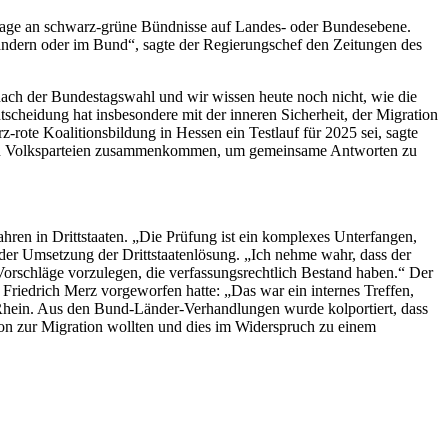
bsage an schwarz-grüne Bündnisse auf Landes- oder Bundesebene.
ändern oder im Bund“, sagte der Regierungschef den Zeitungen des
nach der Bundestagswahl und wir wissen heute noch nicht, wie die
scheidung hat insbesondere mit der inneren Sicherheit, der Migration
rote Koalitionsbildung in Hessen ein Testlauf für 2025 sei, sagte
rankerten Volksparteien zusammenkommen, um gemeinsame Antworten zu
hren in Drittstaaten. „Die Prüfung ist ein komplexes Unterfangen,
 der Umsetzung der Drittstaatenlösung. „Ich nehme wahr, dass der
 Vorschläge vorzulegen, die verfassungsrechtlich Bestand haben.“ Der
riedrich Merz vorgeworfen hatte: „Das war ein internes Treffen,
te Rhein. Aus den Bund-Länder-Verhandlungen wurde kolportiert, dass
on zur Migration wollten und dies im Widerspruch zu einem