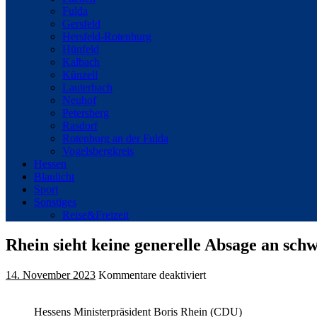
Fulda
Gersfeld
Hersfeld-Rotenburg
Hünfeld
Kalbach
Künzell
Lauterbach
Neuhof
Petersberg
Rasdorf
Rotenburg an der Fulda
Vogelsbergkreis
Hessen
Blaulicht
Sport
Sonstiges
Reise&Freizeit
Rhein sieht keine generelle Absage an sch
für
14. November 2023
Kommentare deaktiviert
Rhein
sieht
Hessens Ministerpräsident Boris Rhein (CDU)
keine