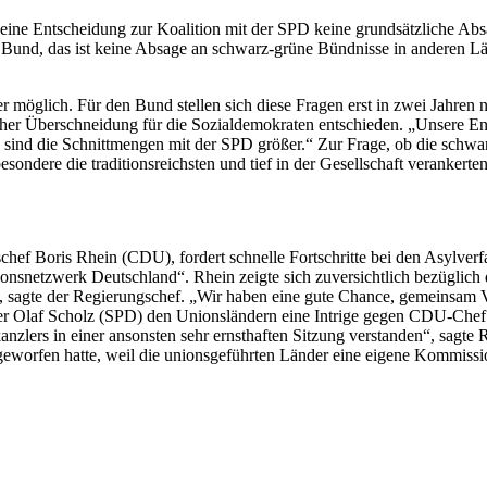
seine Entscheidung zur Koalition mit der SPD keine grundsätzliche A
n Bund, das ist keine Absage an schwarz-grüne Bündnisse in anderen L
möglich. Für den Bund stellen sich diese Fragen erst in zwei Jahren 
her Überschneidung für die Sozialdemokraten entschieden. „Unsere Ent
ind die Schnittmengen mit der SPD größer.“ Zur Frage, ob die schwarz-
s insbesondere die traditionsreichsten und tief in der Gesellschaft ve
hef Boris Rhein (CDU), fordert schnelle Fortschritte bei den Asylverfa
tionsnetzwerk Deutschland“. Rhein zeigte sich zuversichtlich bezüglich
st“, sagte der Regierungschef. „Wir haben eine gute Chance, gemeinsam
ler Olaf Scholz (SPD) den Unionsländern eine Intrige gegen CDU-Chef F
kanzlers in einer ansonsten sehr ernsthaften Sitzung verstanden“, sag
geworfen hatte, weil die unionsgeführten Länder eine eigene Kommissi