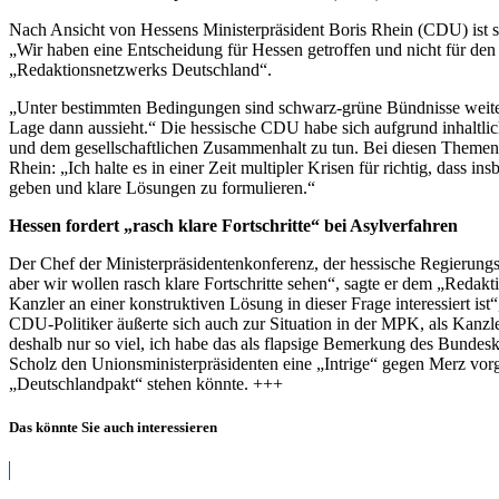
generelle
Nach Ansicht von Hessens Ministerpräsident Boris Rhein (CDU) ist 
Absage
„Wir haben eine Entscheidung für Hessen getroffen und nicht für de
an
„Redaktionsnetzwerks Deutschland“.
schwarz-
grüne
„Unter bestimmten Bedingungen sind schwarz-grüne Bündnisse weiter 
Bündnisse
Lage dann aussieht.“ Die hessische CDU habe sich aufgrund inhaltlic
und dem gesellschaftlichen Zusammenhalt zu tun. Bei diesen Themen s
Rhein: „Ich halte es in einer Zeit multipler Krisen für richtig, das
geben und klare Lösungen zu formulieren.“
Hessen fordert „rasch klare Fortschritte“ bei Asylverfahren
Der Chef der Ministerpräsidentenkonferenz, der hessische Regierungsc
aber wir wollen rasch klare Fortschritte sehen“, sagte er dem „Redak
Kanzler an einer konstruktiven Lösung in dieser Frage interessiert i
CDU-Politiker äußerte sich auch zur Situation in der MPK, als Kanz
deshalb nur so viel, ich habe das als flapsige Bemerkung des Bundes
Scholz den Unionsministerpräsidenten eine „Intrige“ gegen Merz vor
„Deutschlandpakt“ stehen könnte. +++
Das könnte Sie auch interessieren