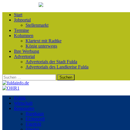
Start
Jobportal
Stellenmarkt
Termine
Kolumnen
Klartext mit Radtke
König unterwegs
Ihre Werbung
Advertorial
Advertorials der Stadt Fulda
Advertorials des Landkreise Fulda
Suchen
nach:
Politik
Wirtschaft
Regionales
Burghaun
Eichenzell
Eiterfeld
Flieden