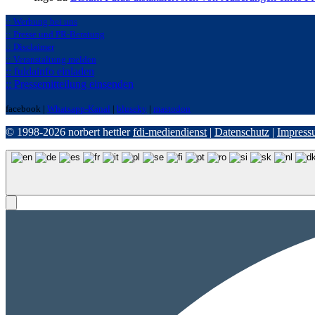
:: Werbung bei uns
:: Presse und PR-Beratung
:: Disclaimer
:: Veranstaltung melden
:: fuldainfo einladen
:: Pressemitteilung einsenden
facebook |
Whatsapp-Kanal
|
bluseky
|
mastodon
© 1998-2026 norbert hettler
fdi-mediendienst
|
Datenschutz
|
Impress