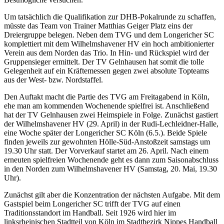
Um tatsächlich die Qualifikation zur DHB-Pokalrunde zu schaffen,
müsste das Team von Trainer Matthias Geiger Platz eins der
Dreiergruppe belegen. Neben dem TVG und dem Longericher SC
komplettiert mit dem Wilhelmshavener HV ein hoch ambitionierter
Verein aus dem Norden das Trio. In Hin- und Rückspiel wird der
Gruppensieger ermittelt. Der TV Gelnhausen hat somit die tolle
Gelegenheit auf ein Kräftemessen gegen zwei absolute Topteams
aus der West- bzw. Nordstaffel.
Den Auftakt macht die Partie des TVG am Freitagabend in Köln,
ehe man am kommenden Wochenende spielfrei ist. Anschließend
hat der TV Gelnhausen zwei Heimspiele in Folge. Zunächst gastiert
der Wilhelmshavener HV (29. April) in der Rudi-Lechleidner-Halle,
eine Woche später der Longericher SC Köln (6.5.). Beide Spiele
finden jeweils zur gewohnten Hölle-Süd-Anstoßzeit samstags um
19.30 Uhr statt. Der Vorverkauf startet am 26. April. Nach einem
erneuten spielfreien Wochenende geht es dann zum Saisonabschluss
in den Norden zum Wilhelmshavener HV (Samstag, 20. Mai, 19.30
Uhr).
Zunächst gilt aber die Konzentration der nächsten Aufgabe. Mit dem
Gastspiel beim Longericher SC trifft der TVG auf einen
Traditionsstandort im Handball. Seit 1926 wird hier im
linksrheinischen Stadtteil von Köln im Stadtbezirk Nippes Handball