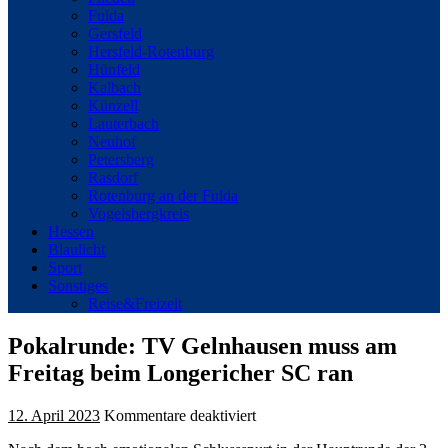
Fulda
Gersfeld
Hersfeld-Rotenburg
Hünfeld
Kalbach
Künzell
Lauterbach
Neuhof
Petersberg
Rasdorf
Rotenburg an der Fulda
Vogelsbergkreis
Hessen
Blaulicht
Sport
Sonstiges
Reise&Freizeit
Pokalrunde: TV Gelnhausen muss am
Freitag beim Longericher SC ran
für
12. April 2023
Kommentare deaktiviert
Pokalrunde: