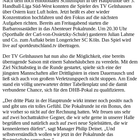
Nach dem hoch emotionalen Schlussspurt in der Hauptrunde der 3.
TV
Handball-Liga Süd-West konnten die Spieler des TV Gelnhausen
Gelnhausen
über Ostern kurz Luft holen. Jetzt heißt es aber wieder
muss
Konzentration hochfahren und den Fokus auf die nächsten
am
Aufgaben richten. Bereits am Freitagabend starten die
Freitag
Barbarossastädter in das Abenteuer Pokalrunde. Um 20.30 Uhr
beim
(Sporthalle der Carl-von-Ossietzky-Schule) gastieren Julian Lahme
Longericher
und Co. zum Auftakt beim Longericher SC Köln. Das Spiel wird
SC
live auf sportdeutschland.tv übertragen.
ran
Der TV Gelnhausen hat nun also die Möglichkeit, eine bereits
überragende Saison mit einem Sahnehäubchen zu veredeln. Mit dem
Ziel Nichtabstieg in die Runde gestartet, spielte sich eine der
jüngsten Mannschaften aller Drittligisten in einen Dauerrausch und
ließ sich auch von großem Verletzungspech nicht stoppen. Am Ende
stand ein völlig unerwarteter dritter Tabellenplatz und die damit
verbundene Chance, sich für den DHB-Pokal zu qualifizieren.
„Der dritte Platz in der Hauptrunde wirkt immer noch positiv nach
und gibt uns ein tolles Gefühl. Die Pokalrunde ist ein Bonus, den
wir vorher so nicht auf der Rechnung hatten. Wir freuen uns sehr
auf zwei hochattraktive Gegner, die wir sehr gerne in unserer Halle
begrüßen und natürlich auch auf zwei neue Spielstätten, die wir
kennenlernen dürfen“, sagt Manager Philip Deinet. „Und
selbstverständlich wollen wir jetzt in der Pokalrunde das
Bestmögliche versuchen.“