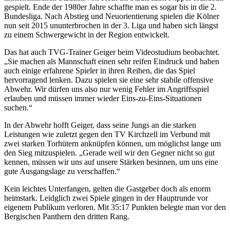
gespielt. Ende der 1980er Jahre schaffte man es sogar bis in die 2.
Bundesliga. Nach Abstieg und Neuorientierung spielen die Kölner
nun seit 2015 ununterbrochen in der 3. Liga und haben sich längst
zu einem Schwergewicht in der Region entwickelt.
Das hat auch TVG-Trainer Geiger beim Videostudium beobachtet.
„Sie machen als Mannschaft einen sehr reifen Eindruck und haben
auch einige erfahrene Spieler in ihren Reihen, die das Spiel
hervorragend lenken. Dazu spielen sie eine sehr stabile offensive
Abwehr. Wir dürfen uns also nur wenig Fehler im Angriffsspiel
erlauben und müssen immer wieder Eins-zu-Eins-Situationen
suchen.“
In der Abwehr hofft Geiger, dass seine Jungs an die starken
Leistungen wie zuletzt gegen den TV Kirchzell im Verbund mit
zwei starken Torhütern anknüpfen können, um möglichst lange um
den Sieg mitzuspielen. „Gerade weil wir den Gegner nicht so gut
kennen, müssen wir uns auf unsere Stärken besinnen, um uns eine
gute Ausgangslage zu verschaffen.“
Kein leichtes Unterfangen, gelten die Gastgeber doch als enorm
heimstark. Leidglich zwei Spiele gingen in der Hauptrunde vor
eigenem Publikum verloren. Mit 35:17 Punkten belegte man vor den
Bergischen Panthern den dritten Rang.