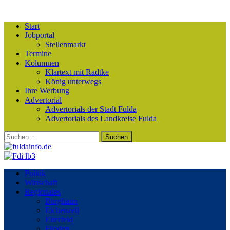
Start
Jobportal
Stellenmarkt
Termine
Kolumnen
Klartext mit Radtke
König unterwegs
Ihre Werbung
Advertorial
Advertorials der Stadt Fulda
Advertorials des Landkreise Fulda
Suchen
nach:
Politik
Wirtschaft
Regionales
Burghaun
Eichenzell
Eiterfeld
Flieden