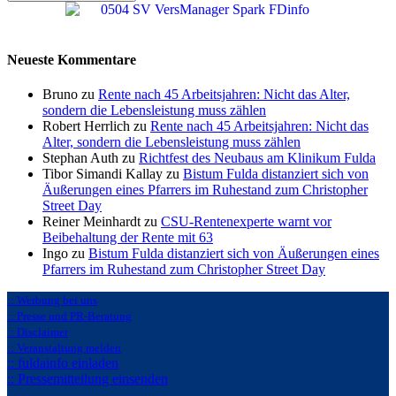
Neueste Kommentare
Bruno zu
Rente nach 45 Arbeitsjahren: Nicht das Alter,
sondern die Lebensleistung muss zählen
Robert Herrlich zu
Rente nach 45 Arbeitsjahren: Nicht das
Alter, sondern die Lebensleistung muss zählen
Stephan Auth zu
Richtfest des Neubaus am Klinikum Fulda
Tibor Simandi Kallay zu
Bistum Fulda distanziert sich von
Äußerungen eines Pfarrers im Ruhestand zum Christopher
Street Day
Reiner Meinhardt zu
CSU-Rentenexperte warnt vor
Beibehaltung der Rente mit 63
Ingo zu
Bistum Fulda distanziert sich von Äußerungen eines
Pfarrers im Ruhestand zum Christopher Street Day
:: Werbung bei uns
:: Presse und PR-Beratung
:: Disclaimer
:: Veranstaltung melden
:: fuldainfo einladen
:: Pressemitteilung einsenden