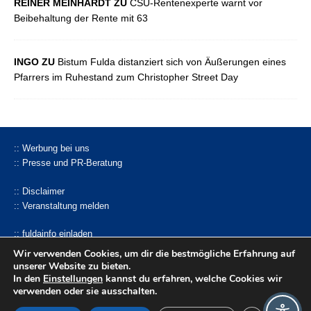
REINER MEINHARDT ZU
CSU-Rentenexperte warnt vor
Beibehaltung der Rente mit 63
INGO ZU
Bistum Fulda distanziert sich von Äußerungen eines
Pfarrers im Ruhestand zum Christopher Street Day
:: Werbung bei uns
:: Presse und PR-Beratung
:: Disclaimer
:: Veranstaltung melden
:: fuldainfo einladen
:: Pressemitteilung einsenden
Wir verwenden Cookies, um dir die bestmögliche Erfahrung auf
unserer Website zu bieten.
facebook |
Whatsapp-Kanal
|
bluseky
|
mastodon
In den
Einstellungen
kannst du erfahren, welche Cookies wir
verwenden oder sie ausschalten.