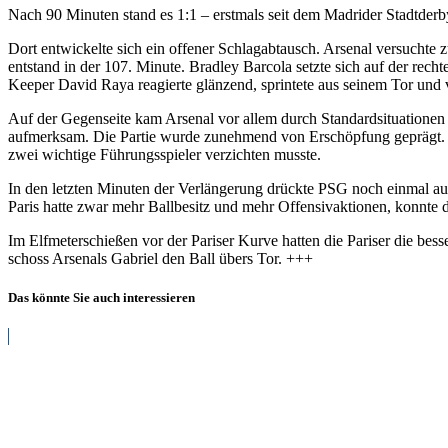
Nach 90 Minuten stand es 1:1 – erstmals seit dem Madrider Stadtder
Dort entwickelte sich ein offener Schlagabtausch. Arsenal versuchte 
entstand in der 107. Minute. Bradley Barcola setzte sich auf der rec
Keeper David Raya reagierte glänzend, sprintete aus seinem Tor und v
Auf der Gegenseite kam Arsenal vor allem durch Standardsituationen
aufmerksam. Die Partie wurde zunehmend von Erschöpfung geprägt. H
zwei wichtige Führungsspieler verzichten musste.
In den letzten Minuten der Verlängerung drückte PSG noch einmal auf
Paris hatte zwar mehr Ballbesitz und mehr Offensivaktionen, konnte 
Im Elfmeterschießen vor der Pariser Kurve hatten die Pariser die b
schoss Arsenals Gabriel den Ball übers Tor. +++
Das könnte Sie auch interessieren