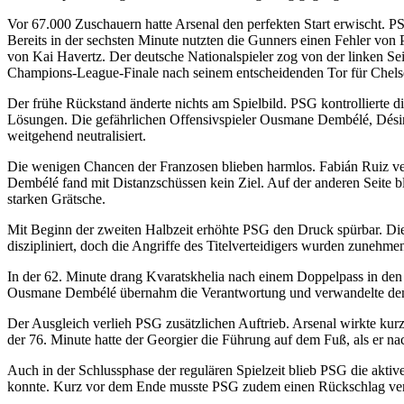
Vor 67.000 Zuschauern hatte Arsenal den perfekten Start erwischt. 
Bereits in der sechsten Minute nutzten die Gunners einen Fehler vo
von Kai Havertz. Der deutsche Nationalspieler zog von der linken Sei
Champions-League-Finale nach seinem entscheidenden Tor für Chels
Der frühe Rückstand änderte nichts am Spielbild. PSG kontrollierte d
Lösungen. Die gefährlichen Offensivspieler Ousmane Dembélé, Dési
weitgehend neutralisiert.
Die wenigen Chancen der Franzosen blieben harmlos. Fabián Ruiz ver
Dembélé fand mit Distanzschüssen kein Ziel. Auf der anderen Seite bl
starken Grätsche.
Mit Beginn der zweiten Halbzeit erhöhte PSG den Druck spürbar. Die 
diszipliniert, doch die Angriffe des Titelverteidigers wurden zunehme
In der 62. Minute drang Kvaratskhelia nach einem Doppelpass in den S
Ousmane Dembélé übernahm die Verantwortung und verwandelte den St
Der Ausgleich verlieh PSG zusätzlichen Auftrieb. Arsenal wirkte kur
der 76. Minute hatte der Georgier die Führung auf dem Fuß, als er na
Auch in der Schlussphase der regulären Spielzeit blieb PSG die aktiv
konnte. Kurz vor dem Ende musste PSG zudem einen Rückschlag ver