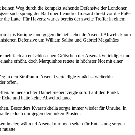
st keinen Weg durch die kompakt stehende Defensive der Londoner.
sversuch sprang der Ball über Leandro Trossard direkt vor die Füße
 die Latte. Für Havertz war es bereits der zweite Treffer in einem
ft von Luis Enrique fand gegen die tief stehende Arsenal-Abwehr kaum
nisierten Defensive um William Saliba und Gabriel Magalhães
e mehrfach an entschlossenen Grätschen der Arsenal-Verteidiger und
einahe erhöht, doch Marquinhos rettete in höchster Not mit einer
g in den Strafraum. Arsenal verteidigte zunächst weiterhin
der offen.
en. Schiedsrichter Daniel Siebert zeigte sofort auf den Punkt.
e Ecke und hatte keine Abwehrchance.
tehen. Besonders Kvaratskhelia sorgte immer wieder für Unruhe. In
allte jedoch nur gegen den linken Pfosten.
Zentimeter, während Arsenal nur noch selten für Entlastung sorgen
 musste.