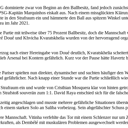
PSG dominierte zwar von Beginn an den Ballbesitz, fand jedoch zunäch
n PSG-Kapitän Marquinhos eiskalt aus. Nach einem missglückten Klärung
te in den Strafraum ein und hämmerte den Ball aus spitzem Winkel unter
ea im Jahr 2021.
ie Partie mit teilweise über 75 Prozent Ballbesitz, doch die Mannscha
ré Doué und Khvicha Kvaratskhelia wurden von der hervorragend orga
zog nach einer Hereingabe von Doué deutlich, Kvaratskhelia scheitert
ieb Arsenal bei Kontern gefährlich. Kurz vor der Pause hätte Havertz b
Pariser spielten nun direkter, dynamischer und suchten häufiger den We
nd gefährlicher. Nach knapp einer Stunde war die Partie schließlich wie
trafraum ein und wurde von Cristhian Mosquera klar von hinten getroff
rafstoß souverän zum 1:1. David Raya entschied sich für die falsch
zzeitig angeschlagen und musste mehrere gefährliche Situationen übers
ch einem starken Solo an Saliba vorbeizog. Sein abgefälschter Schuss pr
ere Mannschaft. Vitinha verfehlte das Tor mit einem Schlenzer nur um 
kraften, als Dembélé mit muskulären Problemen ausgewechselt werden