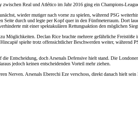
by zwischen Real und Atlético im Jahr 2016 ging ein Champions-League
zunächst, wieder mutiger nach vorne zu spielen, während PSG weiterhin
hten Seite durch und legte per Kopf quer in den Fünfmeterraum. Dort la
erhinderte mit einer spektakulären Rettungsaktion den möglichen Siegt
 zu Möglichkeiten. Declan Rice brachte mehrere gefährliche Freistöß
incapié spielte trotz offensichtlicher Beschwerden weiter, während
 die Entscheidung, doch Arsenals Defensive hielt stand. Die Londoner 
daraus jedoch keinen entscheidenden Vorteil mehr ziehen.
esseren Nerven. Arsenals Eberechi Eze verschoss, direkt danach hiel