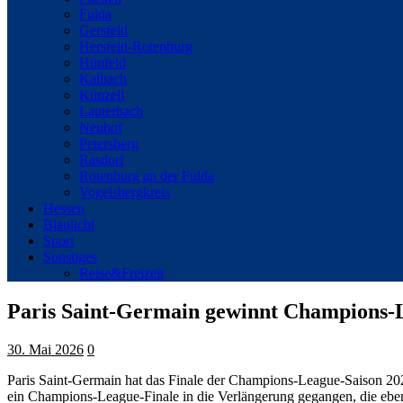
Fulda
Gersfeld
Hersfeld-Rotenburg
Hünfeld
Kalbach
Künzell
Lauterbach
Neuhof
Petersberg
Rasdorf
Rotenburg an der Fulda
Vogelsbergkreis
Hessen
Blaulicht
Sport
Sonstiges
Reise&Freizeit
Paris Saint-Germain gewinnt Champions-
30. Mai 2026
0
Paris Saint-Germain hat das Finale der Champions-League-Saison 20
ein Champions-League-Finale in die Verlängerung gegangen, die ebens