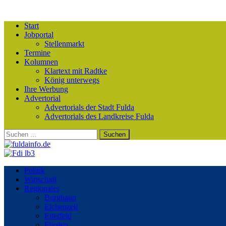
Start
Jobportal
Stellenmarkt
Termine
Kolumnen
Klartext mit Radtke
König unterwegs
Ihre Werbung
Advertorial
Advertorials der Stadt Fulda
Advertorials des Landkreise Fulda
Suchen
nach:
Politik
Wirtschaft
Regionales
Burghaun
Eichenzell
Eiterfeld
Flieden