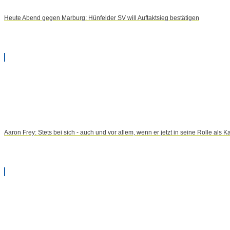
Heute Abend gegen Marburg: Hünfelder SV will Auftaktsieg bestätigen
Aaron Frey: Stets bei sich - auch und vor allem, wenn er jetzt in seine Rolle als K