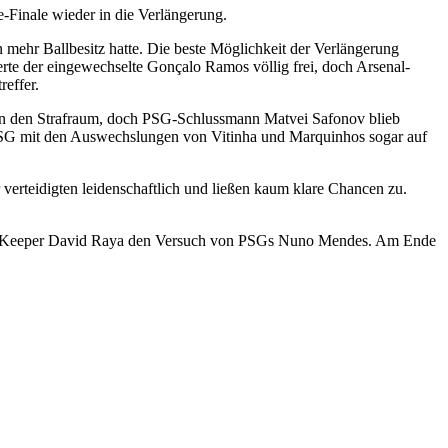
-Finale wieder in die Verlängerung.
 mehr Ballbesitz hatte. Die beste Möglichkeit der Verlängerung
uerte der eingewechselte Gonçalo Ramos völlig frei, doch Arsenal-
reffer.
e in den Strafraum, doch PSG-Schlussmann Matvei Safonov blieb
 PSG mit den Auswechslungen von Vitinha und Marquinhos sogar auf
verteidigten leidenschaftlich und ließen kaum klare Chancen zu.
t sein Keeper David Raya den Versuch von PSGs Nuno Mendes. Am Ende