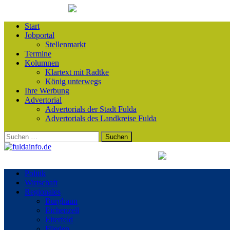
Start
Jobportal
Stellenmarkt
Termine
Kolumnen
Klartext mit Radtke
König unterwegs
Ihre Werbung
Advertorial
Advertorials der Stadt Fulda
Advertorials des Landkreise Fulda
Suchen
nach:
Politik
Wirtschaft
Regionales
Burghaun
Eichenzell
Eiterfeld
Flieden