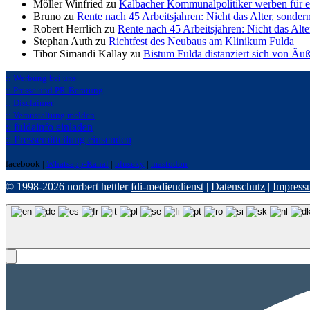
Möller Winfried zu
Kalbacher Kommunalpolitiker werben für 
Bruno zu
Rente nach 45 Arbeitsjahren: Nicht das Alter, sonder
Robert Herrlich zu
Rente nach 45 Arbeitsjahren: Nicht das Alte
Stephan Auth zu
Richtfest des Neubaus am Klinikum Fulda
Tibor Simandi Kallay zu
Bistum Fulda distanziert sich von Äu
:: Werbung bei uns
:: Presse und PR-Beratung
:: Disclaimer
:: Veranstaltung melden
:: fuldainfo einladen
:: Pressemitteilung einsenden
facebook |
Whatsapp-Kanal
|
bluseky
|
mastodon
© 1998-2026 norbert hettler
fdi-mediendienst
|
Datenschutz
|
Impress