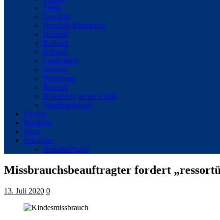
Fulda
Gersfeld
Hersfeld-Rotenburg
Hünfeld
Kalbach
Künzell
Lauterbach
Neuhof
Petersberg
Rasdorf
Rotenburg an der Fulda
Vogelsbergkreis
Hessen
Blaulicht
Sport
Sonstiges
Reise&Freizeit
Missbrauchsbeauftragter fordert „ressort
13. Juli 2020
0