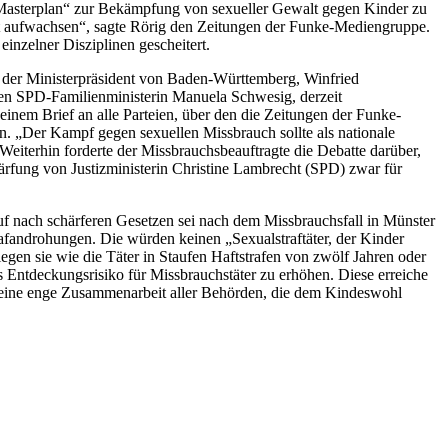
 Masterplan“ zur Bekämpfung von sexueller Gewalt gegen Kinder zu
alt aufwachsen“, sagte Rörig den Zeitungen der Funke-Mediengruppe.
nzelner Disziplinen gescheitert.
h der Ministerpräsident von Baden-Württemberg, Winfried
ren SPD-Familienministerin Manuela Schwesig, derzeit
inem Brief an alle Parteien, über den die Zeitungen der Funke-
. „Der Kampf gegen sexuellen Missbrauch sollte als nationale
iterhin forderte der Missbrauchsbeauftragte die Debatte darüber,
rfung von Justizministerin Christine Lambrecht (SPD) zwar für
Ruf nach schärferen Gesetzen sei nach dem Missbrauchsfall in Münster
afandrohungen. Die würden keinen „Sexualstraftäter, der Kinder
egen sie wie die Täter in Staufen Haftstrafen von zwölf Jahren oder
 Entdeckungsrisiko für Missbrauchstäter zu erhöhen. Diese erreiche
h eine enge Zusammenarbeit aller Behörden, die dem Kindeswohl