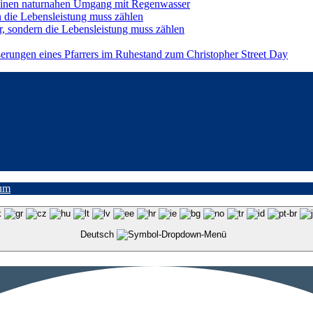
einen naturnahen Umgang mit Regenwasser
n die Lebensleistung muss zählen
r, sondern die Lebensleistung muss zählen
ßerungen eines Pfarrers im Ruhestand zum Christopher Street Day
um
Deutsch