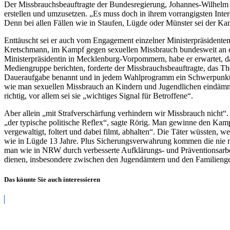
Der Missbrauchsbeauftragte der Bundesregierung, Johannes-Wilhelm 
erstellen und umzusetzen. „Es muss doch in ihrem vorrangigsten Inte
Denn bei allen Fällen wie in Staufen, Lügde oder Münster sei der K
Enttäuscht sei er auch vom Engagement einzelner Ministerpräsidenten
Kretschmann, im Kampf gegen sexuellen Missbrauch bundesweit an die
Ministerpräsidentin in Mecklenburg-Vorpommern, habe er erwartet, da
Mediengruppe berichten, forderte der Missbrauchsbeauftragte, das T
Daueraufgabe benannt und in jedem Wahlprogramm ein Schwerpunktthe
wie man sexuellen Missbrauch an Kindern und Jugendlichen eindämmen
richtig, vor allem sei sie „wichtiges Signal für Betroffene“.
Aber allein „mit Strafverschärfung verhindern wir Missbrauch nicht“.
„der typische politische Reflex“, sagte Rörig. Man gewinne den Kamp
vergewaltigt, foltert und dabei filmt, abhalten“. Die Täter wüssten,
wie in Lügde 13 Jahre. Plus Sicherungsverwahrung kommen die nie meh
man wie in NRW durch verbesserte Aufklärungs- und Präventionsarbei
dienen, insbesondere zwischen den Jugendämtern und den Familienge
Das könnte Sie auch interessieren