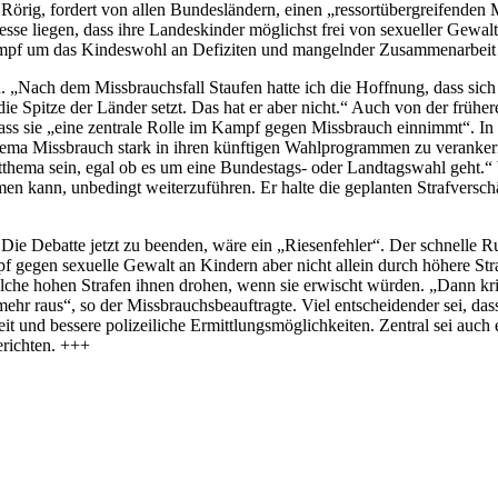
Rörig, fordert von allen Bundesländern, einen „ressortübergreifenden
resse liegen, dass ihre Landeskinder möglichst frei von sexueller Gew
ampf um das Kindeswohl an Defiziten und mangelnder Zusammenarbeit ei
. „Nach dem Missbrauchsfall Staufen hatte ich die Hoffnung, dass sic
 Spitze der Länder setzt. Das hat er aber nicht.“ Auch von der frühe
ss sie „eine zentrale Rolle im Kampf gegen Missbrauch einnimmt“. In e
hema Missbrauch stark in ihren künftigen Wahlprogrammen zu verankern
ma sein, egal ob es um eine Bundestags- oder Landtagswahl geht.“ We
 kann, unbedingt weiterzuführen. Er halte die geplanten Strafverschä
 Die Debatte jetzt zu beenden, wäre ein „Riesenfehler“. Der schnelle 
f gegen sexuelle Gewalt an Kindern aber nicht allein durch höhere Str
 welche hohen Strafen ihnen drohen, wenn sie erwischt würden. „Dann kri
r raus“, so der Missbrauchsbeauftragte. Viel entscheidender sei, dass
t und bessere polizeiliche Ermittlungsmöglichkeiten. Zentral sei auc
richten. +++