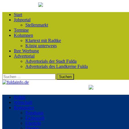
Start
Jobportal
Stellenmarkt
Termine
Kolumnen
Klartext mit Radtke
König unterwegs
Ihre Werbung
Advertorial
Advertorials der Stadt Fulda
Advertorials des Landkreise Fulda
Suchen
nach:
Politik
Wirtschaft
Regionales
Burghaun
Eichenzell
Eiterfeld
Flieden