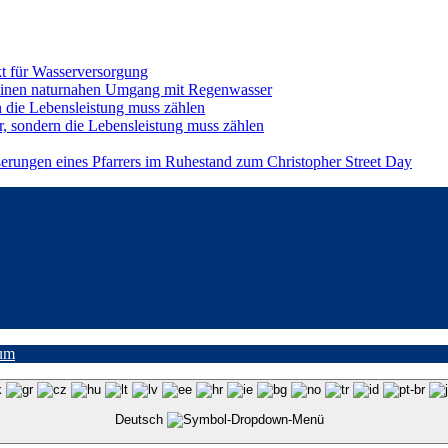
t für Wasserversorgung
einen naturnahen Umgang mit Regenwasser
n die Lebensleistung muss zählen
r, sondern die Lebensleistung muss zählen
ßerungen eines Pfarrers im Ruhestand zum Christopher Street Day
um
Deutsch