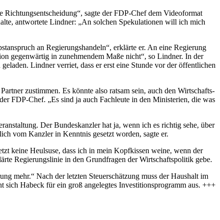
ine Richtungsentscheidung“, sagte der FDP-Chef dem Videoformat
alte, antwortete Lindner: „An solchen Spekulationen will ich mich
bstanspruch an Regierungshandeln“, erklärte er. An eine Regierung
alition gegenwärtig in zunehmendem Maße nicht“, so Lindner. In der
laden. Lindner verriet, dass er erst eine Stunde vor der öffentlichen
Partner zustimmen. Es könnte also ratsam sein, auch den Wirtschafts-
der FDP-Chef. „Es sind ja auch Fachleute in den Ministerien, die was
staltung. Der Bundeskanzler hat ja, wenn ich es richtig sehe, über
lich vom Kanzler in Kenntnis gesetzt worden, sagte er.
 jetzt keine Heulsuse, dass ich in mein Kopfkissen weine, wenn der
lärte Regierungslinie in den Grundfragen der Wirtschaftspolitik gebe.
rung mehr.“ Nach der letzten Steuerschätzung muss der Haushalt im
sich Habeck für ein groß angelegtes Investitionsprogramm aus. +++