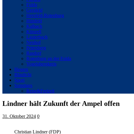
Fulda
Gersfeld
Hersfeld-Rotenburg
Hünfeld
Kalbach
Künzell
Lauterbach
Neuhof
Petersberg
Rasdorf
Rotenburg an der Fulda
Vogelsbergkreis
Hessen
Blaulicht
Sport
Sonstiges
Reise&Freizeit
Lindner hält Zukunft der Ampel offen
31. Oktober 2024
0
Christian Lindner (FDP)