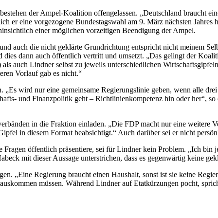
tbestehen der Ampel-Koalition offengelassen. „Deutschland braucht e
lich er eine vorgezogene Bundestagswahl am 9. März nächsten Jahres h
r hinsichtlich einer möglichen vorzeitigen Beendigung der Ampel.
„und auch die nicht geklärte Grundrichtung entspricht nicht meinem Sel
nd dies dann auch öffentlich vertritt und umsetzt. „Das gelingt der Ko
auch Lindner selbst zu jeweils unterschiedlichen Wirtschaftsgipfeln ge
ren Vorlauf gab es nicht.“
n. „Es wird nur eine gemeinsame Regierungslinie geben, wenn alle drei 
fts- und Finanzpolitik geht – Richtlinienkompetenz hin oder her“, so 
nden in die Fraktion einladen. „Die FDP macht nur eine weitere Veran
Gipfel in diesem Format beabsichtigt.“ Auch darüber sei er nicht persön
e Fragen öffentlich präsentiere, sei für Lindner kein Problem. „Ich bin
 Habeck mit dieser Aussage unterstrichen, dass es gegenwärtig keine gek
en. „Eine Regierung braucht einen Haushalt, sonst ist sie keine Regie
auskommen müssen. Während Lindner auf Etatkürzungen pocht, spricht 