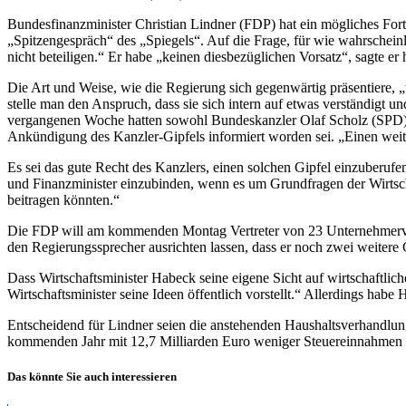
Bundesfinanzminister Christian Lindner (FDP) hat ein mögliches For
„Spitzengespräch“ des „Spiegels“. Auf die Frage, für wie wahrschein
nicht beteiligen.“ Er habe „keinen diesbezüglichen Vorsatz“, sagte e
Die Art und Weise, wie die Regierung sich gegenwärtig präsentiere, 
stelle man den Anspruch, dass sie sich intern auf etwas verständigt u
vergangenen Woche hatten sowohl Bundeskanzler Olaf Scholz (SPD) als 
Ankündigung des Kanzler-Gipfels informiert worden sei. „Einen weite
Es sei das gute Recht des Kanzlers, einen solchen Gipfel einzuberufe
und Finanzminister einzubinden, wenn es um Grundfragen der Wirtscha
beitragen könnten.“
Die FDP will am kommenden Montag Vertreter von 23 Unternehmerverbä
den Regierungssprecher ausrichten lassen, dass er noch zwei weitere 
Dass Wirtschaftsminister Habeck seine eigene Sicht auf wirtschaftlich
Wirtschaftsminister seine Ideen öffentlich vorstellt.“ Allerdings habe
Entscheidend für Lindner seien die anstehenden Haushaltsverhandlung
kommenden Jahr mit 12,7 Milliarden Euro weniger Steuereinnahmen 
Das könnte Sie auch interessieren