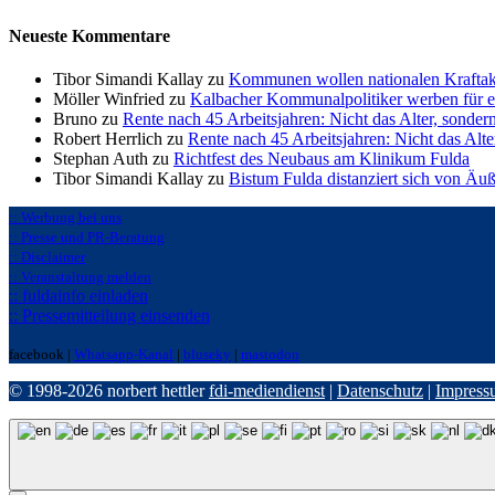
Neueste Kommentare
Tibor Simandi Kallay zu
Kommunen wollen nationalen Kraftak
Möller Winfried zu
Kalbacher Kommunalpolitiker werben für 
Bruno zu
Rente nach 45 Arbeitsjahren: Nicht das Alter, sonder
Robert Herrlich zu
Rente nach 45 Arbeitsjahren: Nicht das Alte
Stephan Auth zu
Richtfest des Neubaus am Klinikum Fulda
Tibor Simandi Kallay zu
Bistum Fulda distanziert sich von Äu
:: Werbung bei uns
:: Presse und PR-Beratung
:: Disclaimer
:: Veranstaltung melden
:: fuldainfo einladen
:: Pressemitteilung einsenden
facebook |
Whatsapp-Kanal
|
bluseky
|
mastodon
© 1998-2026 norbert hettler
fdi-mediendienst
|
Datenschutz
|
Impress