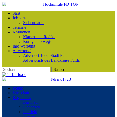
Start
Jobportal
Stellenmarkt
Termine
Kolumnen
Klartext mit Radtke
König unterwegs
Ihre Werbung
Advertorial
Advertorials der Stadt Fulda
Advertorials des Landkreise Fulda
Suchen
nach:
Politik
Wirtschaft
Regionales
Burghaun
Eichenzell
Eiterfeld
Flieden