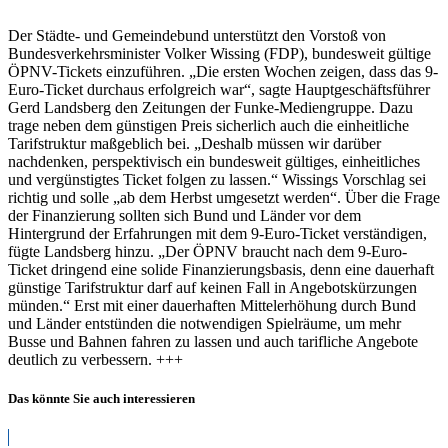
unterstützen
bundesweit
Der Städte- und Gemeindebund unterstützt den Vorstoß von
gültiges
Bundesverkehrsminister Volker Wissing (FDP), bundesweit gültige
ÖPNV-
ÖPNV-Tickets einzuführen. „Die ersten Wochen zeigen, dass das 9-
Ticket
Euro-Ticket durchaus erfolgreich war“, sagte Hauptgeschäftsführer
Gerd Landsberg den Zeitungen der Funke-Mediengruppe. Dazu
trage neben dem günstigen Preis sicherlich auch die einheitliche
Tarifstruktur maßgeblich bei. „Deshalb müssen wir darüber
nachdenken, perspektivisch ein bundesweit gültiges, einheitliches
und vergünstigtes Ticket folgen zu lassen.“ Wissings Vorschlag sei
richtig und solle „ab dem Herbst umgesetzt werden“. Über die Frage
der Finanzierung sollten sich Bund und Länder vor dem
Hintergrund der Erfahrungen mit dem 9-Euro-Ticket verständigen,
fügte Landsberg hinzu. „Der ÖPNV braucht nach dem 9-Euro-
Ticket dringend eine solide Finanzierungsbasis, denn eine dauerhaft
günstige Tarifstruktur darf auf keinen Fall in Angebotskürzungen
münden.“ Erst mit einer dauerhaften Mittelerhöhung durch Bund
und Länder entstünden die notwendigen Spielräume, um mehr
Busse und Bahnen fahren zu lassen und auch tarifliche Angebote
deutlich zu verbessern. +++
Das könnte Sie auch interessieren