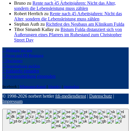
Bruno zu
Rente nach 45 Arbeitsjahren: Nicht das Alter,
sondern die Lebensleistung muss zählen
Robert Herrlich zu
Rente nach 45 Arbeitsjahren: Nicht das
Alter, sondern die Lebensleistung muss zählen
Stephan Auth zu
Richtfest des Neubaus am Klinikum Fulda
Tibor Simandi Kallay zu
Bistum Fulda distanziert sich von
Äußerungen eines Pfarrers im Ruhestand zum Christopher
Street Day
:: Werbung bei uns
:: Presse und PR-Beratung
:: Disclaimer
:: Veranstaltung melden
:: fuldainfo einladen
:: Pressemitteilung einsenden
facebook |
Whatsapp-Kanal
|
bluseky
|
mastodon
© 1998-2026 norbert hettler
fdi-mediendienst
|
Datenschutz
|
Impressum