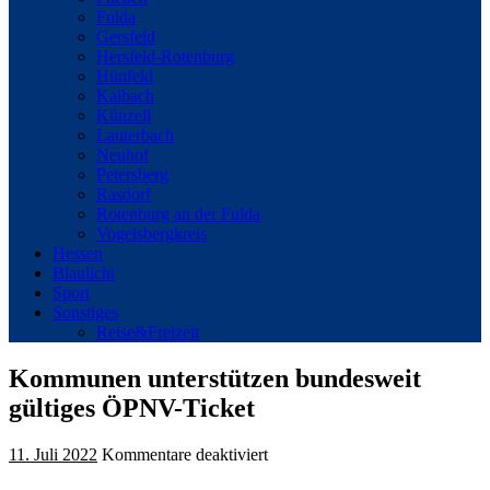
Fulda
Gersfeld
Hersfeld-Rotenburg
Hünfeld
Kalbach
Künzell
Lauterbach
Neuhof
Petersberg
Rasdorf
Rotenburg an der Fulda
Vogelsbergkreis
Hessen
Blaulicht
Sport
Sonstiges
Reise&Freizeit
Kommunen unterstützen bundesweit
gültiges ÖPNV-Ticket
für
11. Juli 2022
Kommentare deaktiviert
Kommunen