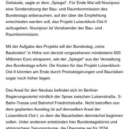
Gebäude, sagte er dem „Spiegel“. Für Ende Mai will Nouripour
eine Sondersitzung der Bau- und Raumkommission des
Bundestags anberaumen, auf der über die Empfehlung
entschieden werden soll, das Projekt Luisenblock-Ost-II
aufzugeben. Nouripour ist Vorsitzender der Bau- und
Raumkommission.
Mit der Aufgabe des Projekts will der Bundestag „reine
Baukosten“ in Höhe von derzeit vorgesehenen mindestens 600
Millionen Euro einsparen, wie der „Spiegel“ aus der Verwaltung
des Bundestags erfuhr. Die Kosten für das Projekt Luisenblock-
Ost-II könnten am Ende durch Preissteigerungen und Baurisiken
sogar noch höher liegen.
Das Areal für den Neubau befindet sich im Berliner
Regierungsviertel nördlich der Spree zwischen Luisenstraße, S-
Bahn-Trasse und Bahnhof Friedrichstraße. Nicht betroffen von
dem geplanten Ausstieg ist auf demselben Areal der
Luisenblock-Ost-I, zu dem die Bauarbeiten demnächst beginnen
sollen. Unter anderem entstünden hier Bundestagsbüros und
abhörsichere Tagungsräume, die Übergabe sei für 2034