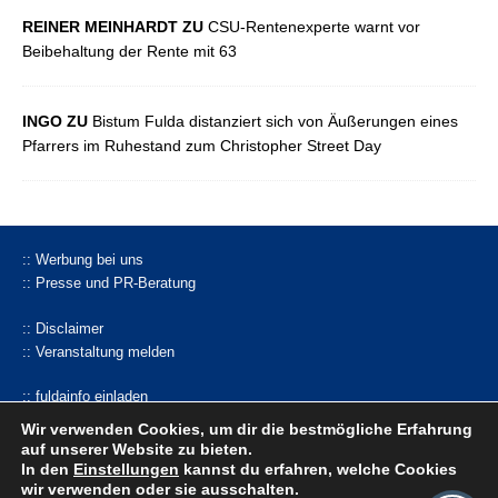
REINER MEINHARDT ZU
CSU-Rentenexperte warnt vor
Beibehaltung der Rente mit 63
INGO ZU
Bistum Fulda distanziert sich von Äußerungen eines
Pfarrers im Ruhestand zum Christopher Street Day
:: Werbung bei uns
:: Presse und PR-Beratung
:: Disclaimer
:: Veranstaltung melden
:: fuldainfo einladen
:: Pressemitteilung einsenden
Wir verwenden Cookies, um dir die bestmögliche Erfahrung
auf unserer Website zu bieten.
facebook |
Whatsapp-Kanal
|
bluseky
|
mastodon
In den
Einstellungen
kannst du erfahren, welche Cookies
wir verwenden oder sie ausschalten.