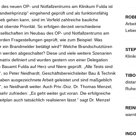
ng des neuen OP- und Notfallzentrums am Klinikum Fulda ist
ndwirkprinzip“ eingehend geprüft und als funktionsfähig
ROB
eb gehen kann, sind im Vorfeld zahlreiche bauliche
Arbei
t oberste Priorität. So erfolgen derzeit verschiedene
Leben
ellschaften im Neubau des OP- und Notfallzentrums am
erden Fragestellungen geprüft, wie zum Beispiel: Was
r ein Brandmelder betätigt wird? Welche Brandschutztüren
STE
n werden abgeschaltet? Diese und viele weitere Szenarien
Klini
matrix definiert und wurden gestern von einer Delegation
auamt Fulda auf Herz und Niere geprüft. „Alle Tests sind
so Peter Neidhardt, Geschäftsbereichsleiter Bau & Technik
TIBO
 haben ausgezeichnete Arbeit geleistet und sind maßgeblich
dista
, so Neidhardt weiter. Auch Priv.-Doz. Dr. Thomas Menzel,
Ruhes
ehr zufrieden: „Es geht weiter gut voran. Die erfolgreiche
tplan auch tatsächlich realisieren lässt.“ sagt Dr. Menzel
REIN
warnt
ING