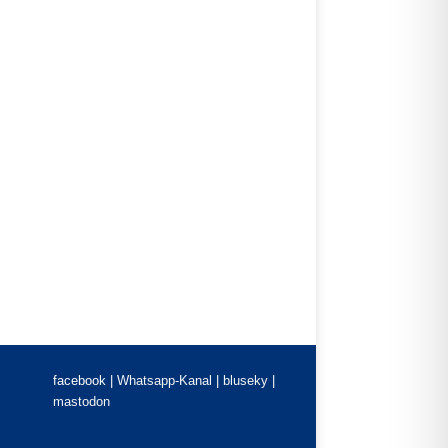
facebook |
Whatsapp-Kanal
|
bluseky
|
mastodon