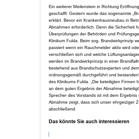
Ein weiterer Meilenstein in Richtung Eröffnu
geschafft: Gestern wurde das sogenannte „Bra
erklärt. Bevor ein Krankenhausneubau in Betri
Abnahmen erforderlich. Denn die Sicherheit ha
Überprüfungen der Behörden und Prüfungsges
Klinikum Fulda. Beim sog. Brandwirkprinzip w
passiert wenn ein Rauchmelder aktiv wird ode
verschließen sich und welche Lüftungsanlage
werden im Brandwirkprinzip in einer Brandfall
bestehend aus Brandschutzexperten und dem B
ordnungsgemäß durchgeführt und bestanden“, 
des Klinikums Fulda. „Die beteiligten Firmen
an dem guten Ergebnis der Abnahme beteiligt“
Sprecher des Vorstands ist mit dem Ergebnis s
Abnahme zeigt, dass sich unser ehrgeiziger Zei
abschließend.
Das könnte Sie auch interessieren