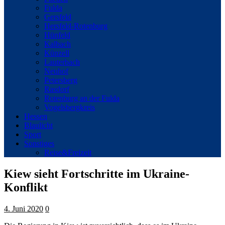
Fulda
Gersfeld
Hersfeld-Rotenburg
Hünfeld
Kalbach
Künzell
Lauterbach
Neuhof
Petersberg
Rasdorf
Rotenburg an der Fulda
Vogelsbergkreis
Hessen
Blaulicht
Sport
Sonstiges
Reise&Freizeit
Kiew sieht Fortschritte im Ukraine-
Konflikt
4. Juni 2020
0