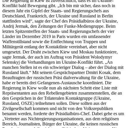
Die Regierung in Kiew ist zuversichtlich, dass es im Ukraine-
Konflikt bald Bewegung gibt. „Ich bin mir sicher, dass noch in
diesem Jahr ein Gipfel der Staats- und Regierungschefs aus
Deutschland, Frankreich, der Ukraine und Russland in Berlin
stattfinden wird“, sagte der Chef des Präsidialbüros der Ukraine,
Andrij Jermak, den Zeitungen der Funke-Mediengruppe. Beim
letzten Spitzentreffen der Staats- und Regierungschefs der vier
Länder im Dezember 2019 in Paris wurden ein umfassender
Waffenstillstand sowie die Entflechtung von Truppen und
Militärgerät entlang der Kontaktlinie vereinbart, aber nicht
umgesetzt. Der Draht zwischen Kiew und Moskau funktioniere,
sagte Jermak, der auch im Auftrag von Präsident Wolodymyr
Selenskyj die Verhandlungen im Ukraine-Konflikt führt. „An
manchen Stellen ist es ein schwieriger Dialog – aber der Dialog mit
Russland läuft.“ Mit seinem Gesprächspartner Dmitri Kosak, dem
Beauftragten der russischen Präsi dialverwaltung für die Ukraine,
habe er bereits drei Gefangenen-Austausche koordiniert. Die
Regierung in Kiew wolle nun als nächsten Schritt eine Liste mit
Repräsentanten aus den Rebellengebieten zusammenstellen, die an
den Gesprächen in der Trilateralen Kontaktgruppe (Ukraine,
Russland, OSZE) teilnehmen sollen. Diese sollten aus der
Zivilgesellschaft kommen und nicht von den Volksrepubliken
benannt werden, forderte der Präsidialbüro-Chef. Dabei gehe es um
„Vertreter aus Nichtregierungsorganisationen, aus dem religiösen
Bereich, Journalisten, Bürger der Ukraine, die keinen russischen