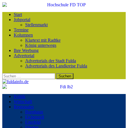
Start
Jobportal
Stellenmarkt
Termine
Kolumnen
Klartext mit Radtke
König unterwegs
Ihre Werbung
Advertorial
Advertorials der Stadt Fulda
Advertorials des Landkreise Fulda
Suchen
nach:
Politik
Wirtschaft
Regionales
Burghaun
Eichenzell
Eiterfeld
Flieden