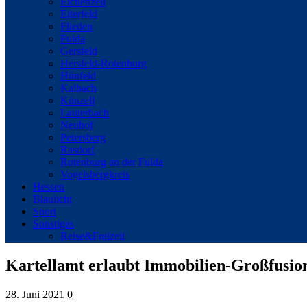
Eichenzell
Eiterfeld
Flieden
Fulda
Gersfeld
Hersfeld-Rotenburg
Hünfeld
Kalbach
Künzell
Lauterbach
Neuhof
Petersberg
Rasdorf
Rotenburg an der Fulda
Vogelsbergkreis
Hessen
Blaulicht
Sport
Sonstiges
Reise&Freizeit
Kartellamt erlaubt Immobilien-Großfusio
28. Juni 2021
0