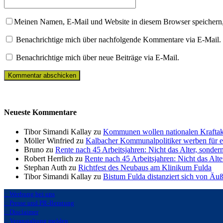
Meinen Namen, E-Mail und Website in diesem Browser speichern,
Benachrichtige mich über nachfolgende Kommentare via E-Mail.
Benachrichtige mich über neue Beiträge via E-Mail.
Neueste Kommentare
Tibor Simandi Kallay zu
Kommunen wollen nationalen Kraftak
Möller Winfried zu
Kalbacher Kommunalpolitiker werben für 
Bruno zu
Rente nach 45 Arbeitsjahren: Nicht das Alter, sonder
Robert Herrlich zu
Rente nach 45 Arbeitsjahren: Nicht das Alte
Stephan Auth zu
Richtfest des Neubaus am Klinikum Fulda
Tibor Simandi Kallay zu
Bistum Fulda distanziert sich von Äu
:: Werbung bei uns
:: Presse und PR-Beratung
:: Disclaimer
:: Veranstaltung melden