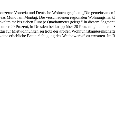
skonzerne Vonovia und Deutsche Wohnen gegeben. „Die gemeinsamen Ma
dreas Mundt am Montag. Die verschiedenen regionalen Wohnungsmärkte
kaltmiete bis sieben Euro je Quadratmeter gelegt.“ In diesem Segmen
ich unter 20 Prozent, in Dresden bei knapp über 20 Prozent. „In ander
ur für Mietwohnungen sei trotz der großen Wohnungsbaugesellschaften we
„keine erhebliche Beeinträchtigung des Wettbewerbs“ zu erwarten. I