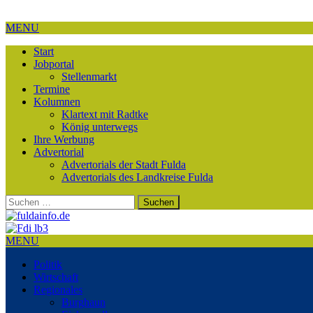
MENU
Start
Jobportal
Stellenmarkt
Termine
Kolumnen
Klartext mit Radtke
König unterwegs
Ihre Werbung
Advertorial
Advertorials der Stadt Fulda
Advertorials des Landkreise Fulda
Suchen
nach:
MENU
Politik
Wirtschaft
Regionales
Burghaun