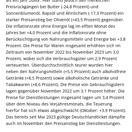
als ein Jahr zuvor: Hier stand jedoch den merklichen
Preisrückgängen bei Butter (-24,8 Prozent) und
Sonnenblumenöl, Rapsöl und Ähnlichem (-17,3 Prozent) ein
starker Preisanstieg bei Olivenöl (+43,5 Prozent) gegenüber.
Die Inflationsrate ohne Energie lag im elften Monat des
Jahres bei +4,0 Prozent und die Inflationsrate ohne
Berücksichtigung von Nahrungsmitteln und Energie bei +3,8
Prozent. Die Preise für Waren insgesamt erhöhten sich im
Zeitraum von November 2022 bis November 2023 um 3,0
Prozent, wobei sich die Verbrauchsgüter um 2,9 Prozent
verteuerten. Überdurchschnittlich teurer wurden hier
neben den Nahrungsmitteln (+5,5 Prozent) auch alkoholfreie
Getränke (+8,5 Prozent) sowie alkoholische Getränke und
Tabakwaren (+8,6 Prozent). Die Preise von Gebrauchsgütern
lagen gegenüber November 2022 um 3,1 Prozent höher. Die
Preise für Dienstleistungen insgesamt lagen um 3,4 Prozent
über dem Niveau des Vorjahresmonats, die Teuerung
hierfür hat sich etwas abgeschwächt (Oktober: +3,9 Prozent).
Das bereits seit Mai 2023 gültige Deutschlandticket dämpfte
auch im November den Preisanstieg bei Dienstleistungen.