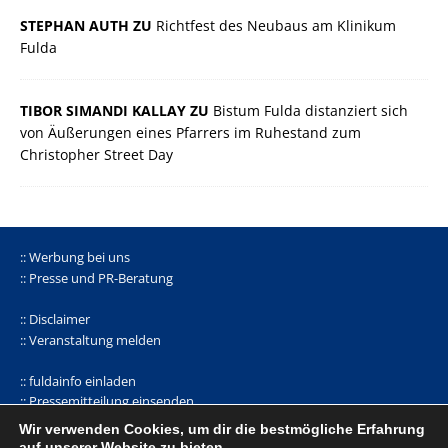
STEPHAN AUTH ZU
Richtfest des Neubaus am Klinikum
Fulda
TIBOR SIMANDI KALLAY ZU
Bistum Fulda distanziert sich
von Äußerungen eines Pfarrers im Ruhestand zum
Christopher Street Day
:: Werbung bei uns
:: Presse und PR-Beratung
:: Disclaimer
:: Veranstaltung melden
:: fuldainfo einladen
:: Pressemitteilung einsenden
Wir verwenden Cookies, um dir die bestmögliche Erfahrung
facebook |
Whatsapp-Kanal
|
bluseky
|
mastodon
auf unserer Website zu bieten.