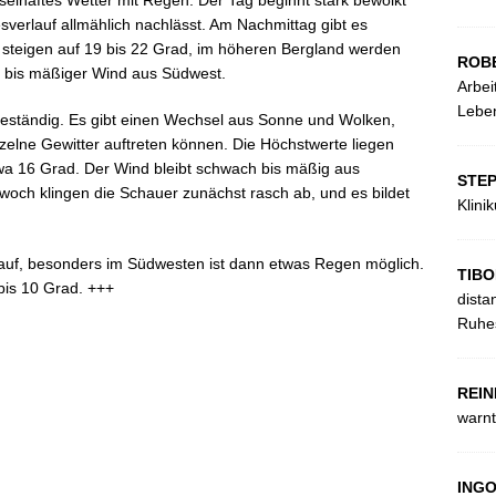
elhaftes Wetter mit Regen. Der Tag beginnt stark bewölkt
sverlauf allmählich nachlässt. Am Nachmittag gibt es
 steigen auf 19 bis 22 Grad, im höheren Bergland werden
ROB
r bis mäßiger Wind aus Südwest.
Arbei
Leben
eständig. Es gibt einen Wechsel aus Sonne und Wolken,
zelne Gewitter auftreten können. Die Höchstwerte liegen
wa 16 Grad. Der Wind bleibt schwach bis mäßig aus
STE
twoch klingen die Schauer zunächst rasch ab, und es bildet
Klini
 auf, besonders im Südwesten ist dann etwas Regen möglich.
TIBO
bis 10 Grad. +++
dista
Ruhes
REIN
warnt
ING