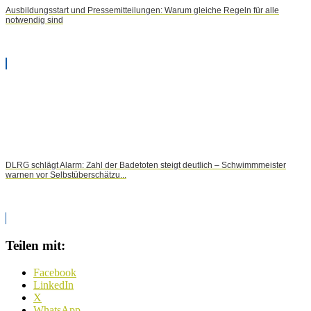
Ausbildungsstart und Pressemitteilungen: Warum gleiche Regeln für alle
notwendig sind
DLRG schlägt Alarm: Zahl der Badetoten steigt deutlich – Schwimmmeister
warnen vor Selbstüberschätzu...
Teilen mit:
Facebook
LinkedIn
X
WhatsApp