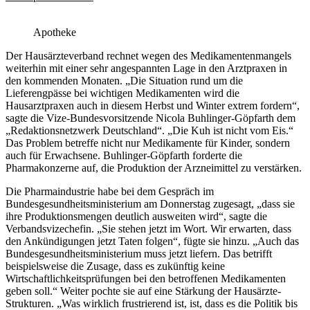
Hausärzte
rechnen
Apotheke
wegen
Medikamentenmangel
Der Hausärzteverband rechnet wegen des Medikamentenmangels
mit
weiterhin mit einer sehr angespannten Lage in den Arztpraxen in
angespannter
den kommenden Monaten. „Die Situation rund um die
Situation
Lieferengpässe bei wichtigen Medikamenten wird die
Hausarztpraxen auch in diesem Herbst und Winter extrem fordern“,
sagte die Vize-Bundesvorsitzende Nicola Buhlinger-Göpfarth dem
„Redaktionsnetzwerk Deutschland“. „Die Kuh ist nicht vom Eis.“
Das Problem betreffe nicht nur Medikamente für Kinder, sondern
auch für Erwachsene. Buhlinger-Göpfarth forderte die
Pharmakonzerne auf, die Produktion der Arzneimittel zu verstärken.
Die Pharmaindustrie habe bei dem Gespräch im
Bundesgesundheitsministerium am Donnerstag zugesagt, „dass sie
ihre Produktionsmengen deutlich ausweiten wird“, sagte die
Verbandsvizechefin. „Sie stehen jetzt im Wort. Wir erwarten, dass
den Ankündigungen jetzt Taten folgen“, fügte sie hinzu. „Auch das
Bundesgesundheitsministerium muss jetzt liefern. Das betrifft
beispielsweise die Zusage, dass es zukünftig keine
Wirtschaftlichkeitsprüfungen bei den betroffenen Medikamenten
geben soll.“ Weiter pochte sie auf eine Stärkung der Hausärzte-
Strukturen. „Was wirklich frustrierend ist, ist, dass es die Politik bis