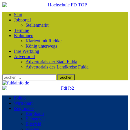
Start
Jobportal
Stellenmarkt
Termine
Kolumnen
Klartext mit Radtke
König unterwegs
Ihre Werbung
Advertorial
Advertorials der Stadt Fulda
Advertorials des Landkreise Fulda
Suchen
nach:
Politik
Wirtschaft
Regionales
Burghaun
Eichenzell
Eiterfeld
Flieden