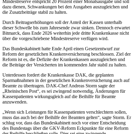
Mindestreserve entspricht 20 Prozent einer Monatsausgabe und soll
dazu dienen, Schwankungen bei den Ausgaben auszugleichen und
die Zusatzbeiträge stabil zu halten.
Durch Beitragserhöhungen soll der Anteil der Kassen unterhalb
dieser Schwelle bis zum Jahresende zwar sinken. Dennoch erwartet
Bitmarck, dass Ende 2026 weiterhin jede dritte Krankenkasse nicht
über die vorgeschriebene Mindestreserve verfügen wird.
Das Bundeskabinett hatte Ende April einen Gesetzentwurf zur
Reform der gesetzlichen Krankenversicherung beschlossen. Ziel der
Reform ist es, die Defizite der Krankenkassen auszugleichen und
die Beiträge der Versicherten im kommenden Jahr stabil zu halten.
Unterdessen fordert die Krankenkasse DAK, die geplanten
Sparmaßnahmen in der gesetzlichen Krankenversicherung auch auf
Beamte zu übertragen. DAK-Chef Andreas Storm sagte der
„Rheinischen Post“, es sei zwingend notwendig, Änderungen für
Kassenpatienten wirkungsgleich auf die Beihilfe für Beamte
anzuwenden.
„Wenn sich Leistungen für Kassenpatienten verschlechtern sollen,
muss das auch bei der Beihilfe der Beamten gelten“, sagte Storm. Er
schlug vor, dass das Bundeskabinett noch vor einer Entscheidung
des Bundestags über die GKV-Reform Eckpunkte für eine Reform
der Beihilfe beschließen solle. Dies sei eine zwingende