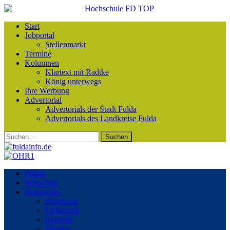
Start
Jobportal
Stellenmarkt
Termine
Kolumnen
Klartext mit Radtke
König unterwegs
Ihre Werbung
Advertorial
Advertorials der Stadt Fulda
Advertorials des Landkreise Fulda
Suchen
nach:
Politik
Wirtschaft
Regionales
Burghaun
Eichenzell
Eiterfeld
Flieden