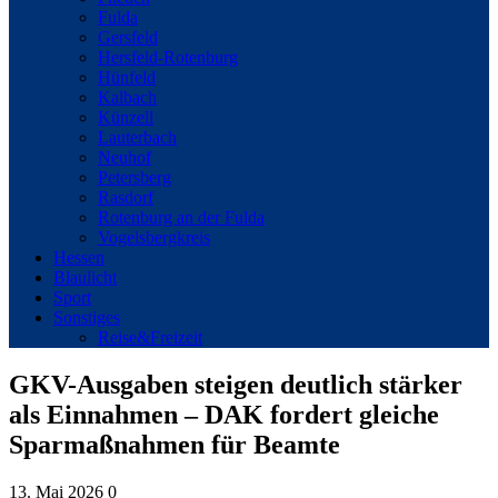
Fulda
Gersfeld
Hersfeld-Rotenburg
Hünfeld
Kalbach
Künzell
Lauterbach
Neuhof
Petersberg
Rasdorf
Rotenburg an der Fulda
Vogelsbergkreis
Hessen
Blaulicht
Sport
Sonstiges
Reise&Freizeit
GKV-Ausgaben steigen deutlich stärker
als Einnahmen – DAK fordert gleiche
Sparmaßnahmen für Beamte
13. Mai 2026
0