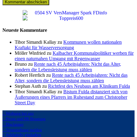
Neueste Kommentare
Tibor Simandi Kallay zu
Kommunen wollen nationalen
Kraftakt für Wasserversorgung
Möller Winfried zu
Kalbacher Kommunalpolitiker werben für
einen naturnahen Umgang mit Regenwasser
Bruno zu
Rente nach 45 Arbeitsjahren: Nicht das Alter,
sondern die Lebensleistung muss zählen
Robert Herrlich zu
Rente nach 45 Arbeitsjahren: Nicht das
Alter, sondern die Lebensleistung muss zählen
Stephan Auth zu
Richtfest des Neubaus am Klinikum Fulda
Tibor Simandi Kallay zu
Bistum Fulda distanziert sich von
Äußerungen eines Pfarrers im Ruhestand zum Christopher
Street Day
:: Werbung bei uns
:: Presse und PR-Beratung
:: Disclaimer
:: Veranstaltung melden
:: fuldainfo einladen