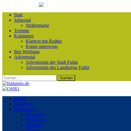
Start
Jobportal
Stellenmarkt
Termine
Kolumnen
Klartext mit Radtke
König unterwegs
Ihre Werbung
Advertorial
Advertorials der Stadt Fulda
Advertorials des Landkreise Fulda
Suchen
nach:
Politik
Wirtschaft
Regionales
Burghaun
Eichenzell
Eiterfeld
Flieden