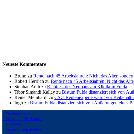
Neueste Kommentare
Bruno zu
Rente nach 45 Arbeitsjahren: Nicht das Alter, sonder
Robert Herrlich zu
Rente nach 45 Arbeitsjahren: Nicht das Alte
Stephan Auth zu
Richtfest des Neubaus am Klinikum Fulda
Tibor Simandi Kallay zu
Bistum Fulda distanziert sich von Äu
Reiner Meinhardt zu
CSU-Rentenexperte warnt vor Beibehaltu
Ingo zu
Bistum Fulda distanziert sich von Äußerungen eines P
:: Werbung bei uns
:: Presse und PR-Beratung
:: Disclaimer
:: Veranstaltung melden