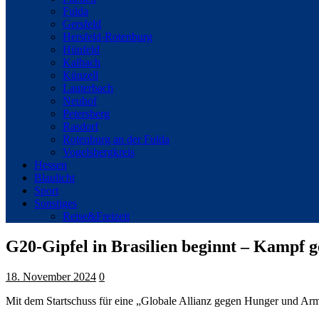
Fulda
Gersfeld
Hersfeld-Rotenburg
Hünfeld
Kalbach
Künzell
Lauterbach
Neuhof
Petersberg
Rasdorf
Rotenburg an der Fulda
Vogelsbergkreis
Hessen
Blaulicht
Sport
Sonstiges
Reise&Freizeit
G20-Gipfel in Brasilien beginnt – Kampf 
18. November 2024
0
Mit dem Startschuss für eine „Globale Allianz gegen Hunger und Ar