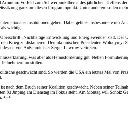
d Armut im Vorfeld zum Schwerpunktthema des jährlichen Treffens der 
eitssitzung ganz um diesen Programmpunkt. Unter anderem sollen mehre
 internationaler Institutionen gehen. Dabei geht es insbesondere um 
als wichtig.
er Überschrift „Nachhaltige Entwicklung und Energiewende“ statt. Der Uk
 den Krieg zu diskutieren. Den ukrainischen Präsidenten Wolodymyr Sel
stattdessen von Außenminister Sergei Lawrow vertreten.
chlusserklärung, was aber als Herausforderung gilt. Neben Formulierun
 Teilnehmern umstritten.
itische geschwächt sind. So werden die USA ein letztes Mal von Präsi
d.
 ist nach dem Bruch seiner Koalition geschwächt. Neben seiner Teilnah
enten Xi Jinping am Dienstag im Fokus steht. Am Montag will Scholz 
n. +++