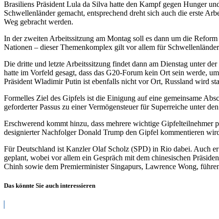
Brasiliens Präsident Lula da Silva hatte den Kampf gegen Hunger un
Schwellenländer gemacht, entsprechend dreht sich auch die erste Arb
Weg gebracht werden.
In der zweiten Arbeitssitzung am Montag soll es dann um die Reform
Nationen – dieser Themenkomplex gilt vor allem für Schwellenländer 
Die dritte und letzte Arbeitssitzung findet dann am Dienstag unter d
hatte im Vorfeld gesagt, dass das G20-Forum kein Ort sein werde, um
Präsident Wladimir Putin ist ebenfalls nicht vor Ort, Russland wird 
Formelles Ziel des Gipfels ist die Einigung auf eine gemeinsame Abs
geforderter Passus zu einer Vermögensteuer für Superreiche unter den
Erschwerend kommt hinzu, dass mehrere wichtige Gipfelteilnehmer pol
designierter Nachfolger Donald Trump den Gipfel kommentieren wir
Für Deutschland ist Kanzler Olaf Scholz (SPD) in Rio dabei. Auch er
geplant, wobei vor allem ein Gespräch mit dem chinesischen Präsid
Chinh sowie dem Premierminister Singapurs, Lawrence Wong, führe
Das könnte Sie auch interessieren