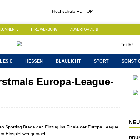
OLUMNEN
IHRE WERBUNG
ADVERTORIAL
LES
HESSEN
BLAULICHT
SPORT
SONSTI
erstmals Europa-League-
NEU
gen Sporting Braga den Einzug ins Finale der Europa League
em Hinspiel wettgemacht.
BRU