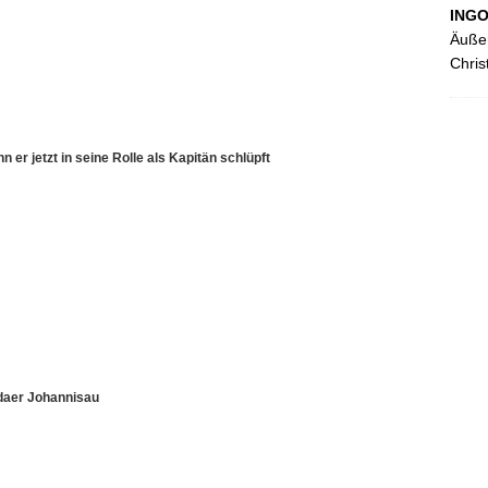
ING
Äußer
Chris
n er jetzt in seine Rolle als Kapitän schlüpft
ldaer Johannisau