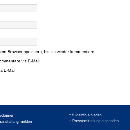
em Browser speichern, bis ich wieder kommentiere.
ommentare via E-Mail.
a E-Mail.
:: fuldainfo einladen
isclaimer
:: Pressemitteilung einsenden
eranstaltung melden