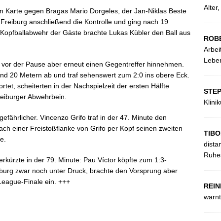
Alter
ten Karte gegen Bragas Mario Dorgeles, der Jan-Niklas Beste
 Freiburg anschließend die Kontrolle und ging nach 19
 Kopfballabwehr der Gäste brachte Lukas Kübler den Ball aus
ROB
Arbei
Leben
z vor der Pause aber erneut einen Gegentreffer hinnehmen.
nd 20 Metern ab und traf sehenswert zum 2:0 ins obere Eck.
tet, scheiterten in der Nachspielzeit der ersten Hälfte
STE
eiburger Abwehrbein.
Klini
fährlicher. Vincenzo Grifo traf in der 47. Minute den
ach einer Freistoßflanke von Grifo per Kopf seinen zweiten
TIBO
e.
dista
Ruhes
erkürzte in der 79. Minute: Pau Víctor köpfte zum 1:3-
iburg zwar noch unter Druck, brachte den Vorsprung aber
League-Finale ein. +++
REIN
warnt