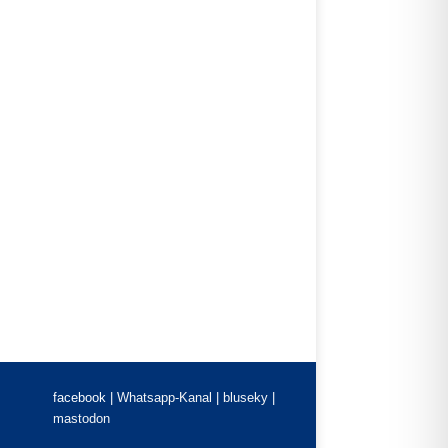
facebook |
Whatsapp-Kanal
|
bluseky
|
mastodon