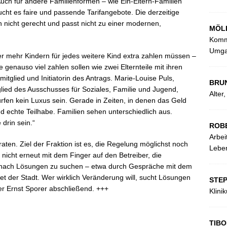
 Auch für andere Familienformen – wie Ein-Eltern-Familien
ucht es faire und passende Tarifangebote. Die derzeitige
ien nicht gerecht und passt nicht zu einer modernen,
MÖL
Kommu
Umga
der mehr Kindern für jedes weitere Kind extra zahlen müssen –
e genauso viel zahlen sollen wie zwei Elternteile mit ihren
itglied und Initiatorin des Antrags. Marie-Louise Puls,
BRU
glied des Ausschusses für Soziales, Familie und Jugend,
Alter
rfen kein Luxus sein. Gerade in Zeiten, in denen das Geld
und echte Teilhabe. Familien sehen unterschiedlich aus.
drin sein.“
ROB
Arbei
ten. Ziel der Fraktion ist es, die Regelung möglichst noch
Leben
 nicht erneut mit dem Finger auf den Betreiber, die
v nach Lösungen zu suchen – etwa durch Gespräche mit dem
et der Stadt. Wer wirklich Veränderung will, sucht Lösungen
STE
der Ernst Sporer abschließend. +++
Klini
TIBO