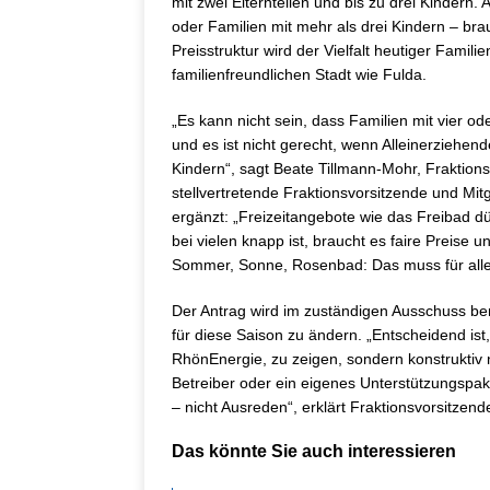
mit zwei Elternteilen und bis zu drei Kindern.
oder Familien mit mehr als drei Kindern – bra
Preisstruktur wird der Vielfalt heutiger Famil
familienfreundlichen Stadt wie Fulda.
„Es kann nicht sein, dass Familien mit vier o
und es ist nicht gerecht, wenn Alleinerziehend
Kindern“, sagt Beate Tillmann-Mohr, Fraktionsm
stellvertretende Fraktionsvorsitzende und Mit
ergänzt: „Freizeitangebote wie das Freibad dü
bei vielen knapp ist, braucht es faire Preise 
Sommer, Sonne, Rosenbad: Das muss für alle 
Der Antrag wird im zuständigen Ausschuss bera
für diese Saison zu ändern. „Entscheidend ist,
RhönEnergie, zu zeigen, sondern konstrukti
Betreiber oder ein eigenes Unterstützungspak
– nicht Ausreden“, erklärt Fraktionsvorsitzen
Das könnte Sie auch interessieren