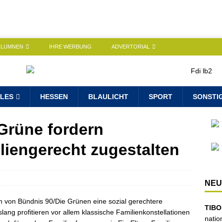
OLUMNEN
IHRE WERBUNG
ADVERTORIAL
LES
HESSEN
BLAULICHT
SPORT
SONSTI
Grüne fordern
iliengerecht zugestalten
NEU
on von Bündnis 90/Die Grünen eine sozial gerechtere
TIBO
ang profitieren vor allem klassische Familienkonstellationen
natio