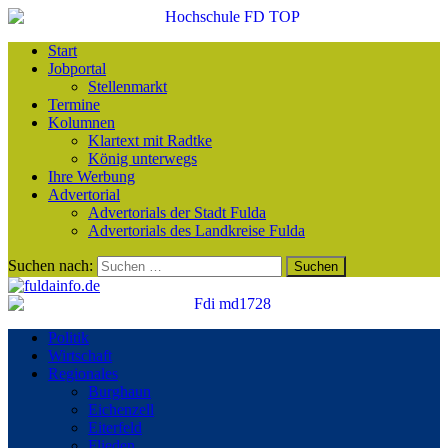
Start
Jobportal
Stellenmarkt
Termine
Kolumnen
Klartext mit Radtke
König unterwegs
Ihre Werbung
Advertorial
Advertorials der Stadt Fulda
Advertorials des Landkreise Fulda
Suchen nach:
Politik
Wirtschaft
Regionales
Burghaun
Eichenzell
Eiterfeld
Flieden