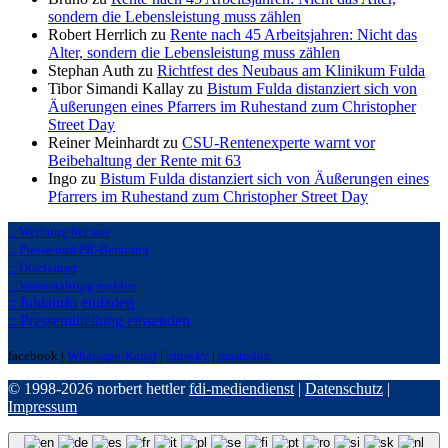
sondern die Lebensleistung muss zählen
Robert Herrlich zu
Rente nach 45 Arbeitsjahren: Nicht das
Alter, sondern die Lebensleistung muss zählen
Stephan Auth zu
Richtfest des Neubaus am Klinikum Fulda
Tibor Simandi Kallay zu
Bistum Fulda distanziert sich von
Äußerungen eines Pfarrers im Ruhestand zum Christopher
Street Day
Reiner Meinhardt zu
CSU-Rentenexperte warnt vor
Beibehaltung der Rente mit 63
Ingo zu
Bistum Fulda distanziert sich von Äußerungen eines
Pfarrers im Ruhestand zum Christopher Street Day
:: Werbung bei uns
:: Presse und PR-Beratung
:: Disclaimer
:: Veranstaltung melden
:: fuldainfo einladen
:: Pressemitteilung einsenden
facebook |
Whatsapp-Kanal
|
bluseky
|
mastodon
© 1998-2026 norbert hettler
fdi-mediendienst
|
Datenschutz
|
Impressum