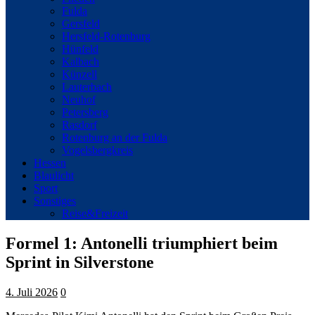
Fulda
Gersfeld
Hersfeld-Rotenburg
Hünfeld
Kalbach
Künzell
Lauterbach
Neuhof
Petersberg
Rasdorf
Rotenburg an der Fulda
Vogelsbergkreis
Hessen
Blaulicht
Sport
Sonstiges
Reise&Freizeit
Formel 1: Antonelli triumphiert beim
Sprint in Silverstone
4. Juli 2026
0