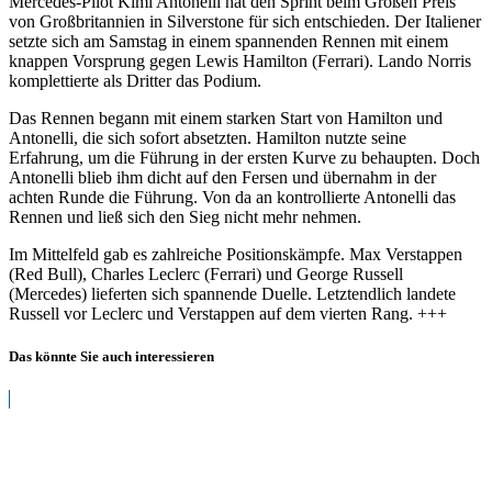
Mercedes-Pilot Kimi Antonelli hat den Sprint beim Großen Preis
von Großbritannien in Silverstone für sich entschieden. Der Italiener
setzte sich am Samstag in einem spannenden Rennen mit einem
knappen Vorsprung gegen Lewis Hamilton (Ferrari). Lando Norris
komplettierte als Dritter das Podium.
Das Rennen begann mit einem starken Start von Hamilton und
Antonelli, die sich sofort absetzten. Hamilton nutzte seine
Erfahrung, um die Führung in der ersten Kurve zu behaupten. Doch
Antonelli blieb ihm dicht auf den Fersen und übernahm in der
achten Runde die Führung. Von da an kontrollierte Antonelli das
Rennen und ließ sich den Sieg nicht mehr nehmen.
Im Mittelfeld gab es zahlreiche Positionskämpfe. Max Verstappen
(Red Bull), Charles Leclerc (Ferrari) und George Russell
(Mercedes) lieferten sich spannende Duelle. Letztendlich landete
Russell vor Leclerc und Verstappen auf dem vierten Rang. +++
Das könnte Sie auch interessieren