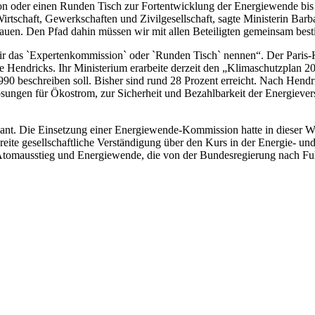
 oder einen Runden Tisch zur Fortentwicklung der Energiewende bis 20
irtschaft, Gewerkschaften und Zivilgesellschaft, sagte Ministerin Bar
auen. Den Pfad dahin müssen wir mit allen Beteiligten gemeinsam bes
wir das `Expertenkommission` oder `Runden Tisch` nennen“. Der Paris-K
nte Hendricks. Ihr Ministerium erarbeite derzeit den „Klimaschutzplan
90 beschreiben soll. Bisher sind rund 28 Prozent erreicht. Nach Hend
lösungen für Ökostrom, zur Sicherheit und Bezahlbarkeit der Energie
ant. Die Einsetzung einer Energiewende-Kommission hatte in dieser 
eite gesellschaftliche Verständigung über den Kurs in der Energie- un
tomausstieg und Energiewende, die von der Bundesregierung nach Fuk