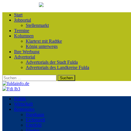
Start
Jobportal
Stellenmarkt
Termine
Kolumnen
Klartext mit Radtke
König unterwegs
Ihre Werbung
Advertorial
Advertorials der Stadt Fulda
Advertorials des Landkreise Fulda
Suchen
nach:
Politik
Wirtschaft
Regionales
Burghaun
Eichenzell
Eiterfeld
Flieden