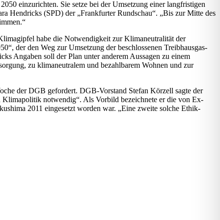
50 einzurichten. Sie setze bei der Umsetzung einer langfristigen
bara Hendricks (SPD) der „Frankfurter Rundschau“. „Bis zur Mitte des
timmen.“
limagipfel habe die Notwendigkeit zur Klimaneutralität der
 2050“, der den Weg zur Umsetzung der beschlossenen Treibhausgas-
ricks Angaben soll der Plan unter anderem Aussagen zu einem
versorgung, zu klimaneutralem und bezahlbarem Wohnen und zur
Woche der DGB gefordert. DGB-Vorstand Stefan Körzell sagte der
d Klimapolitik notwendig“. Als Vorbild bezeichnete er die von Ex-
ushima 2011 eingesetzt worden war. „Eine zweite solche Ethik-