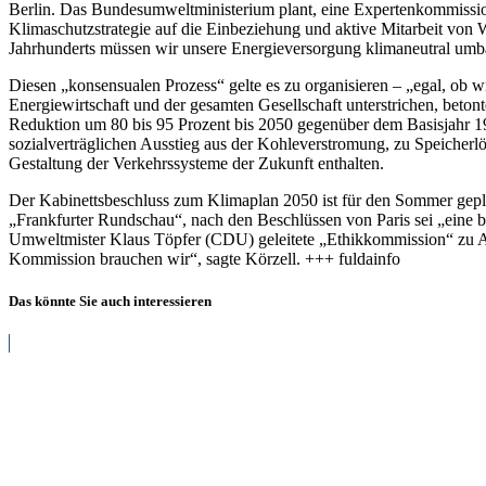
Berlin. Das Bundesumweltministerium plant, eine Expertenkommission
Klimaschutzstrategie auf die Einbeziehung und aktive Mitarbeit von
W
Jahrhunderts müssen wir unsere Energieversorgung klimaneutral umb
Diesen „konsensualen Prozess“ gelte es zu organisieren – „egal, ob 
Energiewirtschaft und der gesamten Gesellschaft unterstrichen, beto
Reduktion um 80 bis 95 Prozent bis 2050 gegenüber dem Basisjahr 19
sozialverträglichen Ausstieg aus der Kohleverstromung, zu Speicher
Gestaltung der Verkehrssysteme der Zukunft enthalten.
Der Kabinettsbeschluss zum Klimaplan 2050 ist für den Sommer gepl
„Frankfurter Rundschau“, nach den Beschlüssen von Paris sei „eine br
Umweltmister Klaus Töpfer (CDU) geleitete „Ethikkommission“ zu A
Kommission brauchen wir“, sagte Körzell. +++ fuldainfo
Das könnte Sie auch interessieren