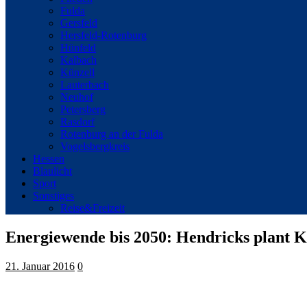
Fulda
Gersfeld
Hersfeld-Rotenburg
Hünfeld
Kalbach
Künzell
Lauterbach
Neuhof
Petersberg
Rasdorf
Rotenburg an der Fulda
Vogelsbergkreis
Hessen
Blaulicht
Sport
Sonstiges
Reise&Freizeit
Energiewende bis 2050: Hendricks plant 
21. Januar 2016
0