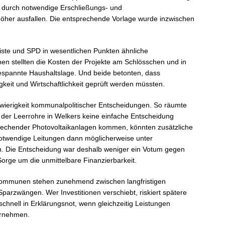
n durch notwendige Erschließungs- und
höher ausfallen. Die entsprechende Vorlage wurde inzwischen
liste und SPD in wesentlichen Punkten ähnliche
nen stellten die Kosten der Projekte am Schlösschen und in
gespannte Haushaltslage. Und beide betonten, dass
igkeit und Wirtschaftlichkeit geprüft werden müssten.
hwierigkeit kommunalpolitischer Entscheidungen. So räumte
 der Leerrohre in Welkers keine einfache Entscheidung
prechender Photovoltaikanlagen kommen, könnten zusätzliche
 notwendige Leitungen dann möglicherweise unter
. Die Entscheidung war deshalb weniger ein Votum gegen
orge um die unmittelbare Finanzierbarkeit.
. Kommunen stehen zunehmend zwischen langfristigen
Sparzwängen. Wer Investitionen verschiebt, riskiert spätere
chnell in Erklärungsnot, wenn gleichzeitig Leistungen
hrnehmen.