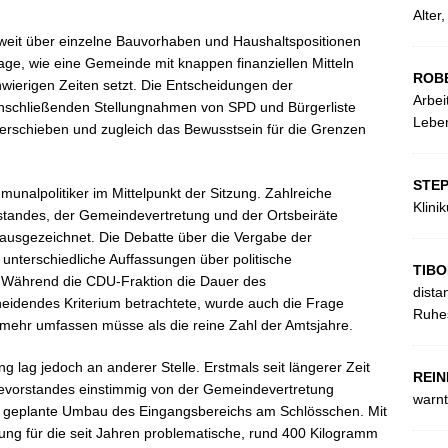
Alter
 weit über einzelne Bauvorhaben und Haushaltspositionen
age, wie eine Gemeinde mit knappen finanziellen Mitteln
ROB
hwierigen Zeiten setzt. Die Entscheidungen der
Arbei
nschließenden Stellungnahmen von SPD und Bürgerliste
Leben
 verschieben und zugleich das Bewusstsein für die Grenzen
STE
nalpolitiker im Mittelpunkt der Sitzung. Zahlreiche
Klini
tandes, der Gemeindevertretung und der Ortsbeiräte
ausgezeichnet. Die Debatte über die Vergabe der
unterschiedliche Auffassungen über politische
TIBO
. Während die CDU-Fraktion die Dauer des
dista
idendes Kriterium betrachtete, wurde auch die Frage
Ruhes
 mehr umfassen müsse als die reine Zahl der Amtsjahre.
ng lag jedoch an anderer Stelle. Erstmals seit längerer Zeit
REIN
evorstandes einstimmig von der Gemeindevertretung
warnt
r geplante Umbau des Eingangsbereichs am Schlösschen. Mit
ung für die seit Jahren problematische, rund 400 Kilogramm