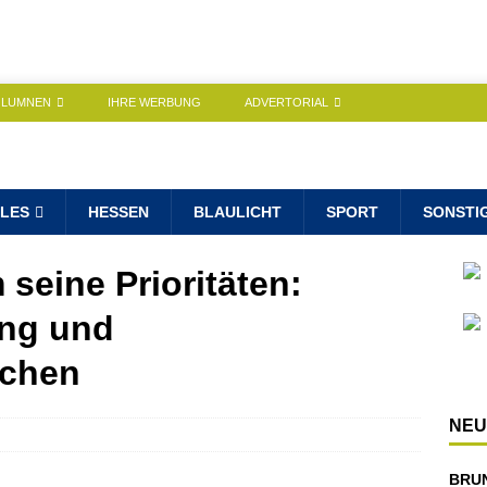
OLUMNEN
IHRE WERBUNG
ADVERTORIAL
LES
HESSEN
BLAULICHT
SPORT
SONSTI
 seine Prioritäten:
ng und
üchen
NEU
BRU