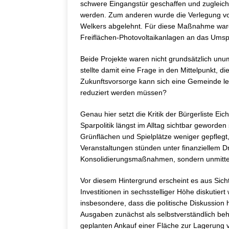
schwere Eingangstür geschaffen und zugleich
werden. Zum anderen wurde die Verlegung v
Welkers abgelehnt. Für diese Maßnahme war
Freiflächen-Photovoltaikanlagen an das Ums
Beide Projekte waren nicht grundsätzlich unu
stellte damit eine Frage in den Mittelpunkt, d
Zukunftsvorsorge kann sich eine Gemeinde lei
reduziert werden müssen?
Genau hier setzt die Kritik der Bürgerliste Eic
Sparpolitik längst im Alltag sichtbar geworden
Grünflächen und Spielplätze weniger gepflegt, 
Veranstaltungen stünden unter finanziellem Dr
Konsolidierungsmaßnahmen, sondern unmitte
Vor diesem Hintergrund erscheint es aus Sicht
Investitionen in sechsstelliger Höhe diskutier
insbesondere, dass die politische Diskussion
Ausgaben zunächst als selbstverständlich beha
geplanten Ankauf einer Fläche zur Lagerung 