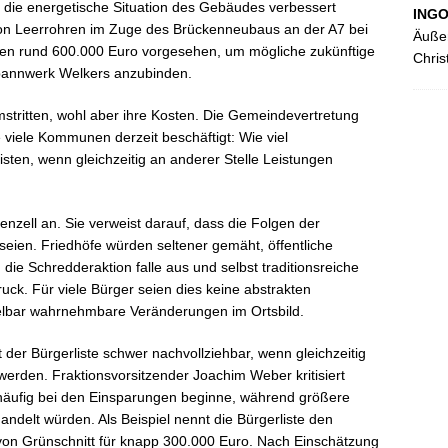
 die energetische Situation des Gebäudes verbessert
ING
on Leerrohren im Zuge des Brückenneubaus an der A7 bei
Äußer
en rund 600.000 Euro vorgesehen, um mögliche zukünftige
Chris
pannwerk Welkers anzubinden.
mstritten, wohl aber ihre Kosten. Die Gemeindevertretung
ie viele Kommunen derzeit beschäftigt: Wie viel
sten, wenn gleichzeitig an anderer Stelle Leistungen
henzell an. Sie verweist darauf, dass die Folgen der
 seien. Friedhöfe würden seltener gemäht, öffentliche
die Schredderaktion falle aus und selbst traditionsreiche
uck. Für viele Bürger seien dies keine abstrakten
lbar wahrnehmbare Veränderungen im Ortsbild.
 der Bürgerliste schwer nachvollziehbar, wenn gleichzeitig
t werden. Fraktionsvorsitzender Joachim Weber kritisiert
 häufig bei den Einsparungen beginne, während größere
ndelt würden. Als Beispiel nennt die Bürgerliste den
von Grünschnitt für knapp 300.000 Euro. Nach Einschätzung