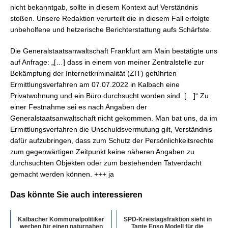
nicht bekanntgab, sollte in diesem Kontext auf Verständnis
stoßen. Unsere Redaktion verurteilt die in diesem Fall erfolgte
unbeholfene und hetzerische Berichterstattung aufs Schärfste.
Die Generalstaatsanwaltschaft Frankfurt am Main bestätigte uns
auf Anfrage: „[…] dass in einem von meiner Zentralstelle zur
Bekämpfung der Internetkriminalität (ZIT) geführten
Ermittlungsverfahren am 07.07.2022 in Kalbach eine
Privatwohnung und ein Büro durchsucht worden sind. […]“ Zu
einer Festnahme sei es nach Angaben der
Generalstaatsanwaltschaft nicht gekommen. Man bat uns, da im
Ermittlungsverfahren die Unschuldsvermutung gilt, Verständnis
dafür aufzubringen, dass zum Schutz der Persönlichkeitsrechte
zum gegenwärtigen Zeitpunkt keine näheren Angaben zu
durchsuchten Objekten oder zum bestehenden Tatverdacht
gemacht werden können. +++ ja
Das könnte Sie auch interessieren
Kalbacher Kommunalpolitiker
SPD-Kreistagsfraktion sieht in
werben für einen naturnahen
Tante Enso Modell für die