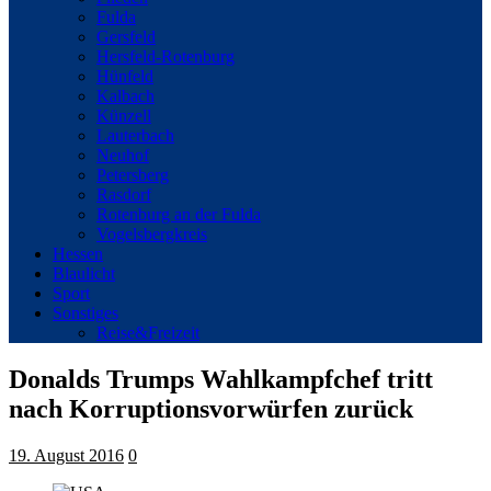
Fulda
Gersfeld
Hersfeld-Rotenburg
Hünfeld
Kalbach
Künzell
Lauterbach
Neuhof
Petersberg
Rasdorf
Rotenburg an der Fulda
Vogelsbergkreis
Hessen
Blaulicht
Sport
Sonstiges
Reise&Freizeit
Donalds Trumps Wahlkampfchef tritt
nach Korruptionsvorwürfen zurück
19. August 2016
0