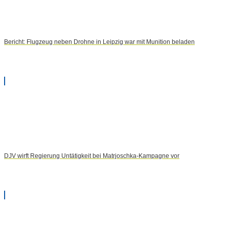
Bericht: Flugzeug neben Drohne in Leipzig war mit Munition beladen
DJV wirft Regierung Untätigkeit bei Matrjoschka-Kampagne vor