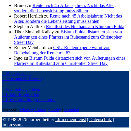
Bruno zu
Rente nach 45 Arbeitsjahren: Nicht das Alter,
sondern die Lebensleistung muss zählen
Robert Herrlich zu
Rente nach 45 Arbeitsjahren: Nicht das
Alter, sondern die Lebensleistung muss zählen
Stephan Auth zu
Richtfest des Neubaus am Klinikum Fulda
Tibor Simandi Kallay zu
Bistum Fulda distanziert sich von
Äußerungen eines Pfarrers im Ruhestand zum Christopher
Street Day
Reiner Meinhardt zu
CSU-Rentenexperte warnt vor
Beibehaltung der Rente mit 63
Ingo zu
Bistum Fulda distanziert sich von Äußerungen eines
Pfarrers im Ruhestand zum Christopher Street Day
:: Werbung bei uns
:: Presse und PR-Beratung
:: Disclaimer
:: Veranstaltung melden
:: fuldainfo einladen
:: Pressemitteilung einsenden
facebook |
Whatsapp-Kanal
|
bluseky
|
mastodon
© 1998-2026 norbert hettler
fdi-mediendienst
|
Datenschutz
|
Impressum