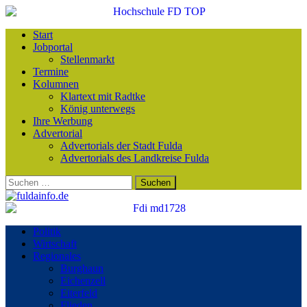
Start
Jobportal
Stellenmarkt
Termine
Kolumnen
Klartext mit Radtke
König unterwegs
Ihre Werbung
Advertorial
Advertorials der Stadt Fulda
Advertorials des Landkreise Fulda
Suchen
nach:
Politik
Wirtschaft
Regionales
Burghaun
Eichenzell
Eiterfeld
Flieden