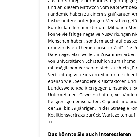
aus der Strategie der Bundesregierung gege
und an diesem Mittwoch vom Kabinett besc
Pandemie haben zu einem signifikanten Ans
insbesondere unter jungen Menschen gefüh
Bundesfamilienministerium. Millionen Men
könne vielfältige negative Auswirkungen n
Menschen haben, sondern auch auf das ges
drängendsten Themen unserer Zeit“. Die Re
Datenlage. Man wolle „in Zusammenarbeit
von universitären Lehrstühlen zum Thema Ei
mit möglichen Vorhaben steht auch ein „E
Verbreitung von Einsamkeit in unterschie
ebenso wie „besondere Risikofaktoren und 
bundesweite Koalition gegen Einsamkeit“ sc
Unternehmen, Gewerkschaften, Verbänden, I
Religionsgemeinschaften. Geplant sind auc
der 28- bis 59-Jährigen. In der Strategie 
Koalitionsvertrags zurück, Wartezeiten au
+++
Das könnte Sie auch interessieren