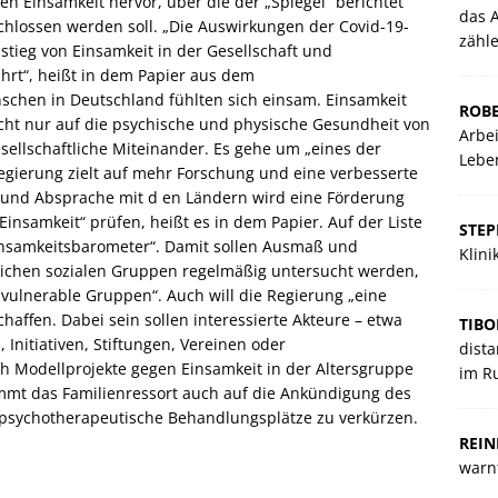
n Einsamkeit hervor, über die der „Spiegel“ berichtet
das A
hlossen werden soll. „Die Auswirkungen der Covid-19-
zähl
tieg von Einsamkeit in der Gesellschaft und
rt“, heißt in dem Papier aus dem
schen in Deutschland fühlten sich einsam. Einsamkeit
ROBE
icht nur auf die psychische und physische Gesundheit von
Arbei
ellschaftliche Miteinander. Es gehe um „eines der
Lebe
gierung zielt auf mehr Forschung und eine verbesserte
 und Absprache mit d en Ländern wird eine Förderung
nsamkeit“ prüfen, heißt es in dem Papier. Auf der Liste
STE
insamkeitsbarometer“. Damit sollen Ausmaß und
Klin
dlichen sozialen Gruppen regelmäßig untersucht werden,
vulnerable Gruppen“. Auch will die Regierung „eine
haffen. Dabei sein sollen interessierte Akteure – etwa
TIBO
nitiativen, Stiftungen, Vereinen oder
dista
h Modellprojekte gegen Einsamkeit in der Altersgruppe
im R
kommt das Familienressort auch auf die Ankündigung des
f psychotherapeutische Behandlungsplätze zu verkürzen.
REIN
warnt