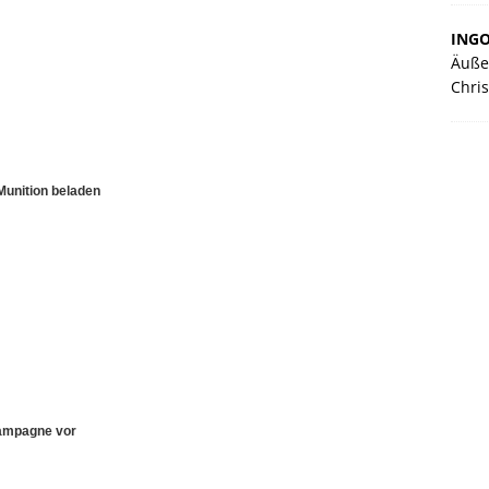
ING
Äuße
Chris
Munition beladen
Kampagne vor