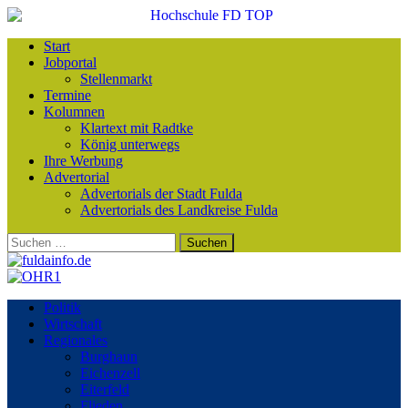
Start
Jobportal
Stellenmarkt
Termine
Kolumnen
Klartext mit Radtke
König unterwegs
Ihre Werbung
Advertorial
Advertorials der Stadt Fulda
Advertorials des Landkreise Fulda
Suchen
nach:
Politik
Wirtschaft
Regionales
Burghaun
Eichenzell
Eiterfeld
Flieden