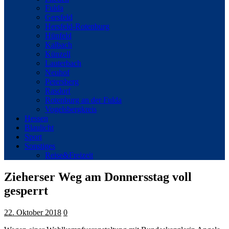
Fulda
Gersfeld
Hersfeld-Rotenburg
Hünfeld
Kalbach
Künzell
Lauterbach
Neuhof
Petersberg
Rasdorf
Rotenburg an der Fulda
Vogelsbergkreis
Hessen
Blaulicht
Sport
Sonstiges
Reise&Freizeit
Zieherser Weg am Donnersstag voll
gesperrt
22. Oktober 2018
0