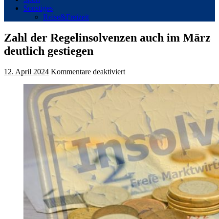
Sonstiges
Reise&Freizeit
Zahl der Regelinsolvenzen auch im März
deutlich gestiegen
für
12. April 2024
Kommentare deaktiviert
Zahl
der
Regelinsolvenzen
auch
im
März
deutlich
gestiegen