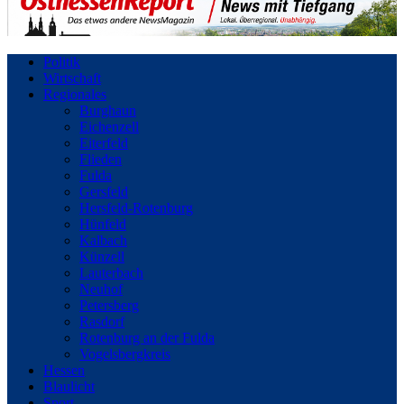
Politik
Wirtschaft
Regionales
Burghaun
Eichenzell
Eiterfeld
Flieden
Fulda
Gersfeld
Hersfeld-Rotenburg
Hünfeld
Kalbach
Künzell
Lauterbach
Neuhof
Petersberg
Rasdorf
Rotenburg an der Fulda
Vogelsbergkreis
Hessen
Blaulicht
Sport