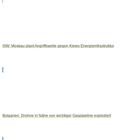
ISW: Moskau plant Angriffswelle gegen Kiews Energieinfrastruktur
Bulgarien: Drohne in Nähe von wichtiger Gaspipeline explodiert