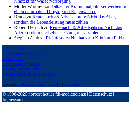
Kraftakt für Wasserversorgung
Möller Winfried zu
Kalbacher Kommunalpolitiker werben für
einen naturnahen Umgang mit Regenwasser
Bruno zu
Rente nach 45 Arbeitsjahren: Nicht das Alter,
sondern die Lebensleistung muss zählen
Robert Herrlich zu
Rente nach 45 Arbeitsjahren: Nicht das
Alter, sondern die Lebensleistung muss zählen
Stephan Auth zu
Richtfest des Neubaus am Klinikum Fulda
:: Werbung bei uns
:: Presse und PR-Beratung
:: Disclaimer
:: Veranstaltung melden
:: fuldainfo einladen
:: Pressemitteilung einsenden
facebook |
Whatsapp-Kanal
|
bluseky
|
mastodon
© 1998-2026 norbert hettler
fdi-mediendienst
|
Datenschutz
|
Impressum