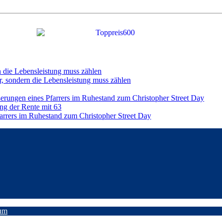
n die Lebensleistung muss zählen
r, sondern die Lebensleistung muss zählen
ßerungen eines Pfarrers im Ruhestand zum Christopher Street Day
ng der Rente mit 63
farrers im Ruhestand zum Christopher Street Day
um