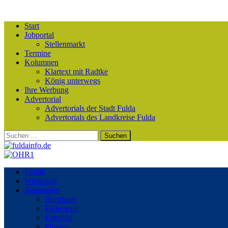
Start
Jobportal
Stellenmarkt
Termine
Kolumnen
Klartext mit Radtke
König unterwegs
Ihre Werbung
Advertorial
Advertorials der Stadt Fulda
Advertorials des Landkreise Fulda
Suchen
nach:
Politik
Wirtschaft
Regionales
Burghaun
Eichenzell
Eiterfeld
Flieden