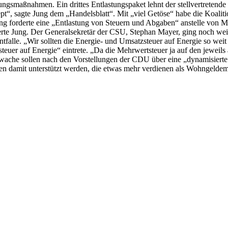
tungsmaßnahmen. Ein drittes Entlastungspaket lehnt der stellvertreten
“, sagte Jung dem „Handelsblatt“. Mit „viel Getöse“ habe die Koaliti
 forderte eine „Entlastung von Steuern und Abgaben“ anstelle von M
rte Jung. Der Generalsekretär der CSU, Stephan Mayer, ging noch weit
 entfalle. „Wir sollten die Energie- und Umsatzsteuer auf Energie so w
steuer auf Energie“ eintrete. „Da die Mehrwertsteuer ja auf den jeweils 
wache sollen nach den Vorstellungen der CDU über eine „dynamisierte 
 damit unterstützt werden, die etwas mehr verdienen als Wohngeldempf