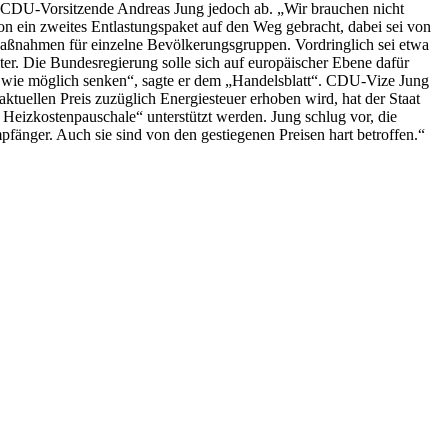
de CDU-Vorsitzende Andreas Jung jedoch ab. „Wir brauchen nicht
on ein zweites Entlastungspaket auf den Weg gebracht, dabei sei von
aßnahmen für einzelne Bevölkerungsgruppen. Vordringlich sei etwa
er. Die Bundesregierung solle sich auf europäischer Ebene dafür
eit wie möglich senken“, sagte er dem „Handelsblatt“. CDU-Vize Jung
aktuellen Preis zuzüglich Energiesteuer erhoben wird, hat der Staat
Heizkostenpauschale“ unterstützt werden. Jung schlug vor, die
änger. Auch sie sind von den gestiegenen Preisen hart betroffen.“