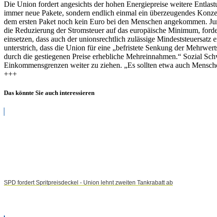
Die Union fordert angesichts der hohen Energiepreise weitere Entlas
für
immer neue Pakete, sondern endlich einmal ein überzeugendes Konzept
weitere
dem ersten Paket noch kein Euro bei den Menschen angekommen. Jung
Energiepreis-
die Reduzierung der Stromsteuer auf das europäische Minimum, forde
Entlastungen
einsetzen, dass auch der unionsrechtlich zulässige Mindeststeuersatz
aus
unterstrich, dass die Union für eine „befristete Senkung der Mehrwert
durch die gestiegenen Preise erhebliche Mehreinnahmen.“ Sozial Sch
Einkommensgrenzen weiter zu ziehen. „Es sollten etwa auch Menschen
+++
Das könnte Sie auch interessieren
SPD fordert Spritpreisdeckel - Union lehnt zweiten Tankrabatt ab