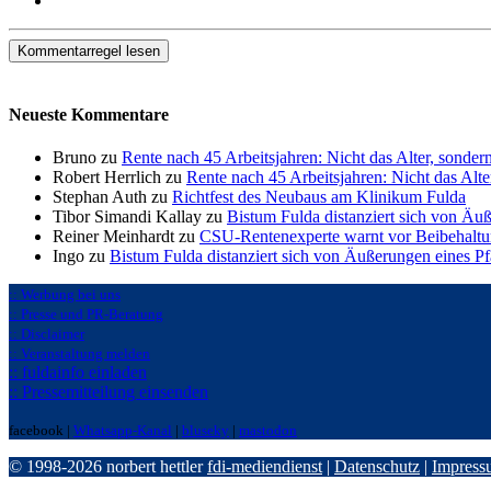
Kommentarregel lesen
Neueste Kommentare
Bruno zu
Rente nach 45 Arbeitsjahren: Nicht das Alter, sonder
Robert Herrlich zu
Rente nach 45 Arbeitsjahren: Nicht das Alte
Stephan Auth zu
Richtfest des Neubaus am Klinikum Fulda
Tibor Simandi Kallay zu
Bistum Fulda distanziert sich von Äu
Reiner Meinhardt zu
CSU-Rentenexperte warnt vor Beibehaltu
Ingo zu
Bistum Fulda distanziert sich von Äußerungen eines P
:: Werbung bei uns
:: Presse und PR-Beratung
:: Disclaimer
:: Veranstaltung melden
:: fuldainfo einladen
:: Pressemitteilung einsenden
facebook |
Whatsapp-Kanal
|
bluseky
|
mastodon
© 1998-2026 norbert hettler
fdi-mediendienst
|
Datenschutz
|
Impress