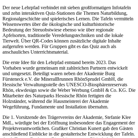
Der neue Lehrpfad verbindet mit sieben großformatigen Infotafeln
und zehn interaktiven Quiz-Stationen die Themen Naturbildung,
Regionalgeschichte und spielerisches Lernen. Die Tafeln vermitteln
Wissenswertes über die ökologische und kulturhistorische
Bedeutung der Streuobstwiese ebenso wie über regionale
Apfelsorten, traditionelle Veredelungstechniken und die lokale
Tierwelt. Über QR-Codes können zusätzliche digitale Inhalte
aufgerufen werden. Für Gruppen gibt es das Quiz auch als
anschauliches Unterrichtsmaterial.
Die erste Idee für den Lehrpfad entstand bereits 2023. Das
Vorhaben wurde gemeinsam mit zahlreichen Partnern entwickelt
und umgesetzt. Beteiligt waren neben der Akademie Burg
Fürsteneck e.V. die MineralBrunnen RhönSprudel GmbH, die
Hessische Verwaltungsstelle des UNESCO-Biosphärenreservats
Rhön, ekwdesign sowie die Weber Werbung GmbH & Co. KG. Die
Mitarbeiter des Naturparks Hessische Rhön fertigten die
Holzständer, während die Hausmeisterei der Akademie
Wegeführung, Fundamente und Installation übernahm.
Die 1. Vorsitzende des Trägervereins der Akademie, Stefanie Klee
MdL, würdigte bei der Eröffnung insbesondere das Engagement der
Projektverantwortlichen. Grafiker Christian Kunert gab den Gästen
anschließend Einblicke in die gestalterische Entwicklung der Tafeln.