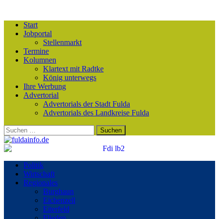
Start
Jobportal
Stellenmarkt
Termine
Kolumnen
Klartext mit Radtke
König unterwegs
Ihre Werbung
Advertorial
Advertorials der Stadt Fulda
Advertorials des Landkreise Fulda
Suchen
nach:
Politik
Wirtschaft
Regionales
Burghaun
Eichenzell
Eiterfeld
Flieden