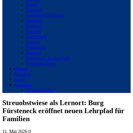
Fulda
Gersfeld
Hersfeld-Rotenburg
Hünfeld
Kalbach
Künzell
Lauterbach
Neuhof
Petersberg
Rasdorf
Rotenburg an der Fulda
Vogelsbergkreis
Hessen
Blaulicht
Sport
Sonstiges
Reise&Freizeit
Streuobstwiese als Lernort: Burg
Fürsteneck eröffnet neuen Lehrpfad für
Familien
11. Mai 2026
0