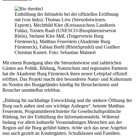
Enthüllung der Infotafeln bei der offiziellen Eröffnung
mit (von links): Thomas Löw (Streuobstwiesen-
Experte), Mechthild Klee (Kreisausschuss Landkreis
Fulda), Torsten Raab (UNESCO-Biosphärenreservat
Rhön), Stefanie Klee MdL (Trägerverein Burg
Fürsteneck), Matthias Feuerstein (Akademie Burg
Fürsteneck), Fabian Brehl (RhönSprudel) und Grafiker
Christian Kunert. Foto: Sebastian Mannert
Mit einem Rundgang über die Streuobstwiese und zahlreichen
Gästen aus Politik, Bildung, Naturschutz und regionalen Partnern
hat die Akademie Burg Fürsteneck ihren neuen Lehrpfad offiziell
eröffnet. Das Projekt macht den besonderen Natur- und Kulturraum
im Norden des Burggeländes künftig für Besucherinnen und
Besucher unmittelbar erlebbar.
„Bildung für nachhaltige Entwicklung und die stärkere Öffnung der
Burg nach außen sind uns wichtige Anliegen“, betonte Matthias
Feuerstein, Programmbereichsleiter für Gesellschaftspolitische
Bildung, bei der Enthüllung der Informationstafeln. Während
bislang vor allem kulturelle Veranstaltungen Menschen aus der
Region auf die Burg geführt hätten, richte sich das neue Angebot
nun auch gezielt an Kindergärten, Schulklassen und Familien.