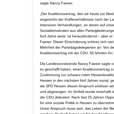
sagte Nancy Faeser.
„Der Koalitionsvertrag, den wir heute zur Abst
angesichts der Kräfteverhältnisse nach der La
intensiven Verhandlungen, an denen auf unse
Sozialdemokraten aus allen Parteigliederungen
fünf Jahre weist, ist herausfordernd – aber er
Faeser. Dieser Einschätzung schloss sich nac
Mehrheit der Parteitagsdelegierten an: Von 
Koalitionsvertrag mit der CDU, 56 lehnten ihn 
Die Landesvorsitzende Nancy Faeser sagte na
es geschafft haben, einen Koalitionsvertrag z
Zustimmung zur schwarz-roten Hessenkoalition i
Hessen in den nächsten fünf Jahren sozial, ger
die SPD Hessen diesen Anspruch einlösen wird
und abgewogen. Im Vorfeld wurde innerhalb de
der CDU diskutiert. Nach fast 25 Jahren Oppo
für eine soziale Politik in Hessen zu überneh
Unser Anspruch muss sein, das Leben der Me