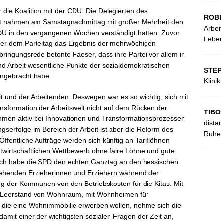
die Koalition mit der CDU: Die Delegierten des
ROB
dt nahmen am Samstagnachmittag mit großer Mehrheit den
Arbei
CDU in den vergangenen Wochen verständigt hatten. Zuvor
Leben
er dem Parteitag das Ergebnis der mehrwöchigen
nbringungsrede betonte Faeser, dass ihre Partei vor allem in
und Arbeit wesentliche Punkte der sozialdemokratischen
STE
ingebracht habe.
Klini
eit und der Arbeitenden. Deswegen war es so wichtig, sich mit
nsformation der Arbeitswelt nicht auf dem Rücken der
TIBO
ehmen aktiv bei Innovationen und Transformationsprozessen
dista
ngserfolge im Bereich der Arbeit ist aber die Reform des
Ruhes
ffentliche Aufträge werden sich künftig an Tariflöhnen
ktwirtschaftlichen Wettbewerb ohne faire Löhne und gute
ich habe die SPD den echten Ganztag an den hessischen
gehenden Erzieherinnen und Erziehern während der
ung der Kommunen von den Betriebskosten für die Kitas. Mit
 Leerstand von Wohnraum, mit Wohnheimen für
, die eine Wohnimmobilie erwerben wollen, nehme sich die
amit einer der wichtigsten sozialen Fragen der Zeit an,