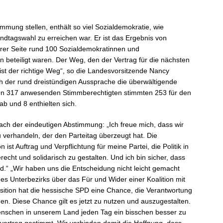
immung stellen, enthält so viel Sozialdemokratie, wie
ndtagswahl zu erreichen war. Er ist das Ergebnis von
rer Seite rund 100 Sozialdemokratinnen und
 beteiligt waren. Der Weg, den der Vertrag für die nächsten
 ist der richtige Weg“, so die Landesvorsitzende Nancy
h der rund dreistündigen Aussprache die überwältigende
den 317 anwesenden Stimmberechtigten stimmten 253 für den
ab und 8 enthielten sich.
ch der eindeutigen Abstimmung: „Ich freue mich, dass wir
u verhandeln, der den Parteitag überzeugt hat. Die
st Auftrag und Verpflichtung für meine Partei, die Politik in
echt und solidarisch zu gestalten. Und ich bin sicher, dass
.“ „Wir haben uns die Entscheidung nicht leicht gemacht
s Unterbezirks über das Für und Wider einer Koalition mit
sition hat die hessische SPD eine Chance, die Verantwortung
men. Diese Chance gilt es jetzt zu nutzen und auszugestalten.
nschen in unserem Land jeden Tag ein bisschen besser zu