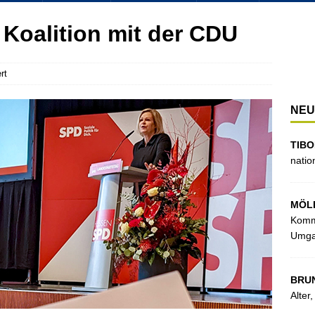
 Koalition mit der CDU
rt
NEU
TIBO
natio
MÖL
Kommu
Umga
BRU
Alter