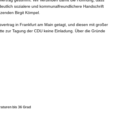
vertrag gestimmt. Wir verbinden damit die Hoffnung, dass
deutlich sozialere und kommunalfreundlichere Handschrift
tzenden Birgit Kömpel.
vertrag in Frankfurt am Main getagt, und diesen mit großer
te zur Tagung der CDU keine Einladung. Über die Gründe
aturen bis 36 Grad