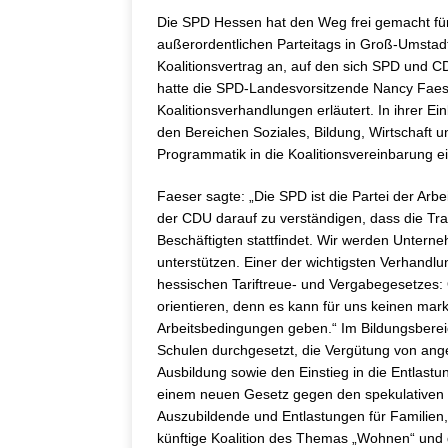
Die SPD Hessen hat den Weg frei gemacht für 
außerordentlichen Parteitags in Groß-Umsta
Koalitionsvertrag an, auf den sich SPD und 
hatte die SPD-Landesvorsitzende Nancy Faes
Koalitionsverhandlungen erläutert. In ihrer Ei
den Bereichen Soziales, Bildung, Wirtschaft 
Programmatik in die Koalitionsvereinbarung e
Faeser sagte: „Die SPD ist die Partei der Arb
der CDU darauf zu verständigen, dass die Tra
Beschäftigten stattfindet. Wir werden Untern
unterstützen. Einer der wichtigsten Verhandlu
hessischen Tariftreue- und Vergabegesetzes: Ö
orientieren, denn es kann für uns keinen mar
Arbeitsbedingungen geben.“ Im Bildungsbere
Schulen durchgesetzt, die Vergütung von an
Ausbildung sowie den Einstieg in die Entlast
einem neuen Gesetz gegen den spekulativen
Auszubildende und Entlastungen für Familien
künftige Koalition des Themas „Wohnen“ und d