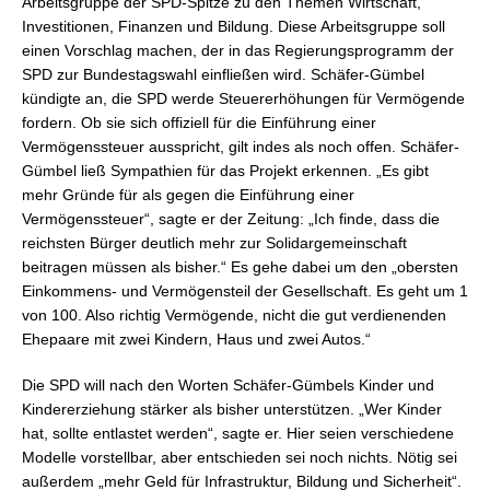
Arbeitsgruppe der SPD-Spitze zu den Themen Wirtschaft,
Investitionen, Finanzen und Bildung. Diese Arbeitsgruppe soll
einen Vorschlag machen, der in das Regierungsprogramm der
SPD zur Bundestagswahl einfließen wird. Schäfer-Gümbel
kündigte an, die SPD werde Steuererhöhungen für Vermögende
fordern. Ob sie sich offiziell für die Einführung einer
Vermögenssteuer ausspricht, gilt indes als noch offen. Schäfer-
Gümbel ließ Sympathien für das Projekt erkennen. „Es gibt
mehr Gründe für als gegen die Einführung einer
Vermögenssteuer“, sagte er der Zeitung: „Ich finde, dass die
reichsten Bürger deutlich mehr zur Solidargemeinschaft
beitragen müssen als bisher.“ Es gehe dabei um den „obersten
Einkommens- und Vermögensteil der Gesellschaft. Es geht um 1
von 100. Also richtig Vermögende, nicht die gut verdienenden
Ehepaare mit zwei Kindern, Haus und zwei Autos.“
Die SPD will nach den Worten Schäfer-Gümbels Kinder und
Kindererziehung stärker als bisher unterstützen. „Wer Kinder
hat, sollte entlastet werden“, sagte er. Hier seien verschiedene
Modelle vorstellbar, aber entschieden sei noch nichts. Nötig sei
außerdem „mehr Geld für Infrastruktur, Bildung und Sicherheit“.