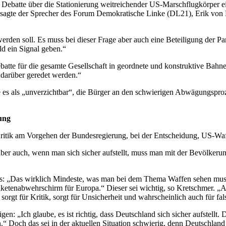
die Debatte über die Stationierung weitreichender US-Marschflugkörper
, sagte der Sprecher des Forum Demokratische Linke (DL21), Erik von
t werden soll. Es muss bei dieser Frage aber auch eine Beteiligung der P
ld ein Signal geben.“
tte für die gesamte Gesellschaft in geordnete und konstruktive Bahnen
r darüber geredet werden.“
es als „unverzichtbar“, die Bürger an den schwierigen Abwägungsproze
ung
itik am Vorgehen der Bundesregierung, bei der Entscheidung, US-Waff
er auch, wenn man sich sicher aufstellt, muss man mit der Bevölkerung
s: „Das wirklich Mindeste, was man bei dem Thema Waffen sehen muss, 
 Raketenabwehrschirm für Europa.“ Dieser sei wichtig, so Kretschmer. „
sorgt für Kritik, sorgt für Unsicherheit und wahrscheinlich auch für f
en: „Ich glaube, es ist richtig, dass Deutschland sich sicher aufstellt
en.“ Doch das sei in der aktuellen Situation schwierig, denn Deutschlan