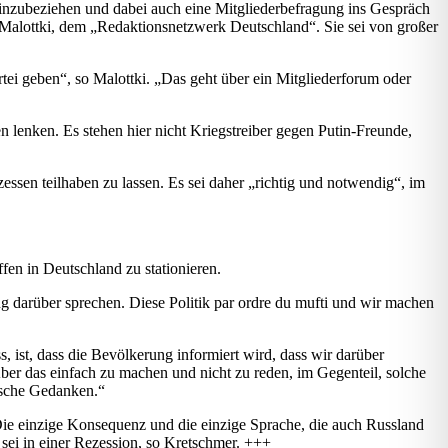
 einzubeziehen und dabei auch eine Mitgliederbefragung ins Gespräch
 Malottki, dem „Redaktionsnetzwerk Deutschland“. Sie sei von großer
artei geben“, so Malottki. „Das geht über ein Mitgliederforum oder
 lenken. Es stehen hier nicht Kriegstreiber gegen Putin-Freunde,
ssen teilhaben zu lassen. Es sei daher „richtig und notwendig“, im
en in Deutschland zu stationieren.
 darüber sprechen. Diese Politik par ordre du mufti und wir machen
ist, dass die Bevölkerung informiert wird, dass wir darüber
Aber das einfach zu machen und nicht zu reden, im Gegenteil, solche
alsche Gedanken.“
. Die einzige Konsequenz und die einzige Sprache, die auch Russland
d sei in einer Rezession, so Kretschmer. +++