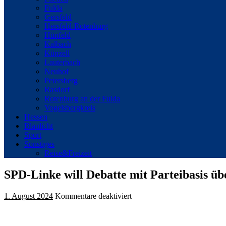
Fulda
Gersfeld
Hersfeld-Rotenburg
Hünfeld
Kalbach
Künzell
Lauterbach
Neuhof
Petersberg
Rasdorf
Rotenburg an der Fulda
Vogelsbergkreis
Hessen
Blaulicht
Sport
Sonstiges
Reise&Freizeit
SPD-Linke will Debatte mit Parteibasis üb
für
1. August 2024
Kommentare deaktiviert
SPD-
Linke
will