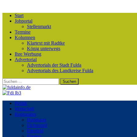
Start
Jobportal
Stellenmarkt
Termine
Kolumnen
Klartext mit Radtke
König unterwegs
Ihre Werbung
Advertorial
Advertorials der Stadt Fulda
Advertorials des Landkreise Fulda
Suchen
nach:
Politik
Wirtschaft
Regionales
Burghaun
Eichenzell
Eiterfeld
Flieden