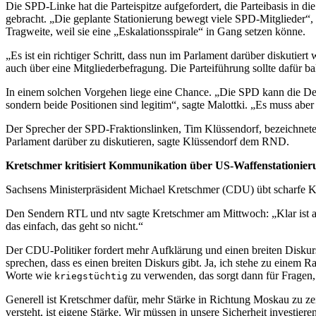
Die SPD-Linke hat die Parteispitze aufgefordert, die Parteibasis in 
Debatte
gebracht. „Die geplante Stationierung bewegt viele SPD-Mitglieder“
mit
Tragweite, weil sie eine „Eskalationsspirale“ in Gang setzen könne.
Parteibasis
über
„Es ist ein richtiger Schritt, dass nun im Parlament darüber diskutier
Raketen-
auch über eine Mitgliederbefragung. Die Parteiführung sollte dafür ba
Stationierung
In einem solchen Vorgehen liege eine Chance. „Die SPD kann die Deba
sondern beide Positionen sind legitim“, sagte Malottki. „Es muss abe
Der Sprecher der SPD-Fraktionslinken, Tim Klüssendorf, bezeichnete 
Parlament darüber zu diskutieren, sagte Klüssendorf dem RND.
Kretschmer kritisiert Kommunikation über US-Waffenstationier
Sachsens Ministerpräsident Michael Kretschmer (CDU) übt scharfe Kr
Den Sendern RTL und ntv sagte Kretschmer am Mittwoch: „Klar ist ab
das einfach, das geht so nicht.“
Der CDU-Politiker fordert mehr Aufklärung und einen breiten Diskur
sprechen, dass es einen breiten Diskurs gibt. Ja, ich stehe zu einem
Worte wie
zu verwenden, das sorgt dann für Fragen, 
kriegstüchtig
Generell ist Kretschmer dafür, mehr Stärke in Richtung Moskau zu zeig
versteht, ist eigene Stärke. Wir müssen in unsere Sicherheit investier