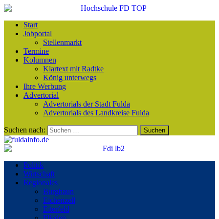
Start
Jobportal
Stellenmarkt
Termine
Kolumnen
Klartext mit Radtke
König unterwegs
Ihre Werbung
Advertorial
Advertorials der Stadt Fulda
Advertorials des Landkreise Fulda
Suchen nach:
Politik
Wirtschaft
Regionales
Burghaun
Eichenzell
Eiterfeld
Flieden