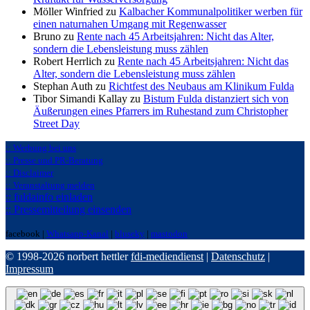
Möller Winfried zu
Kalbacher Kommunalpolitiker werben für
einen naturnahen Umgang mit Regenwasser
Bruno zu
Rente nach 45 Arbeitsjahren: Nicht das Alter,
sondern die Lebensleistung muss zählen
Robert Herrlich zu
Rente nach 45 Arbeitsjahren: Nicht das
Alter, sondern die Lebensleistung muss zählen
Stephan Auth zu
Richtfest des Neubaus am Klinikum Fulda
Tibor Simandi Kallay zu
Bistum Fulda distanziert sich von
Äußerungen eines Pfarrers im Ruhestand zum Christopher
Street Day
:: Werbung bei uns
:: Presse und PR-Beratung
:: Disclaimer
:: Veranstaltung melden
:: fuldainfo einladen
:: Pressemitteilung einsenden
facebook |
Whatsapp-Kanal
|
bluseky
|
mastodon
© 1998-2026 norbert hettler
fdi-mediendienst
|
Datenschutz
|
Impressum