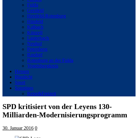
Fulda
Gersfeld
Hersfeld-Rotenburg
Hünfeld
Kalbach
Künzell
Lauterbach
Neuhof
Petersberg
Rasdorf
Rotenburg an der Fulda
Vogelsbergkreis
Hessen
Blaulicht
Sport
Sonstiges
Reise&Freizeit
SPD kritisiert von der Leyens 130-
Milliarden-Modernisierungsprogramm
30. Januar 2016
0