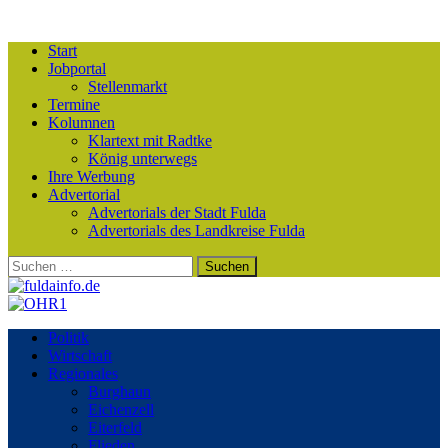
Start
Jobportal
Stellenmarkt
Termine
Kolumnen
Klartext mit Radtke
König unterwegs
Ihre Werbung
Advertorial
Advertorials der Stadt Fulda
Advertorials des Landkreise Fulda
Suchen
nach:
Politik
Wirtschaft
Regionales
Burghaun
Eichenzell
Eiterfeld
Flieden