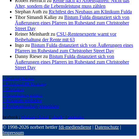
Robert Herrlich zu
Rente nach 45 Arbeitsjahren: Nicht das
Alter, sondern die Lebensleistung muss zählen
Stephan Auth zu
Richtfest des Neubaus am Klinikum Fulda
Tibor Simandi Kallay zu
Bistum Fulda distanziert sich von
Äußerungen eines Pfarrers im Ruhestand zum Christopher
Street Day
Reiner Meinhardt zu
CSU-Rentenexperte warnt vor
Beibehaltung der Rente mit 63
Ingo zu
Bistum Fulda distanziert sich von Äußerungen eines
Pfarrers im Ruhestand zum Christopher Street Day
Danny Rieser zu
Bistum Fulda distanziert sich von
Äußerungen eines Pfarrers im Ruhestand zum Christopher
Street Day
:: Werbung bei uns
:: Presse und PR-Beratung
:: Disclaimer
:: Veranstaltung melden
:: fuldainfo einladen
:: Pressemitteilung einsenden
facebook |
Whatsapp-Kanal
|
bluseky
|
mastodon
© 1998-2026 norbert hettler
fdi-mediendienst
|
Datenschutz
|
Impressum