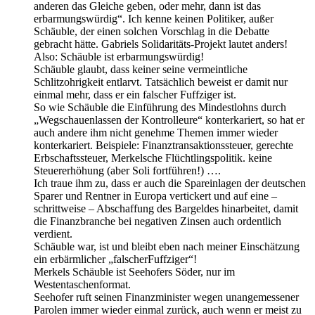
anderen das Gleiche geben, oder mehr, dann ist das
erbarmungswürdig“. Ich kenne keinen Politiker, außer
Schäuble, der einen solchen Vorschlag in die Debatte
gebracht hätte. Gabriels Solidaritäts-Projekt lautet anders!
Also: Schäuble ist erbarmungswürdig!
Schäuble glaubt, dass keiner seine vermeintliche
Schlitzohrigkeit entlarvt. Tatsächlich beweist er damit nur
einmal mehr, dass er ein falscher Fuffziger ist.
So wie Schäuble die Einführung des Mindestlohns durch
„Wegschauenlassen der Kontrolleure“ konterkariert, so hat er
auch andere ihm nicht genehme Themen immer wieder
konterkariert. Beispiele: Finanztransaktionssteuer, gerechte
Erbschaftssteuer, Merkelsche Flüchtlingspolitik. keine
Steuererhöhung (aber Soli fortführen!) ….
Ich traue ihm zu, dass er auch die Spareinlagen der deutschen
Sparer und Rentner in Europa vertickert und auf eine –
schrittweise – Abschaffung des Bargeldes hinarbeitet, damit
die Finanzbranche bei negativen Zinsen auch ordentlich
verdient.
Schäuble war, ist und bleibt eben nach meiner Einschätzung
ein erbärmlicher „falscherFuffziger“!
Merkels Schäuble ist Seehofers Söder, nur im
Westentaschenformat.
Seehofer ruft seinen Finanzminister wegen unangemessener
Parolen immer wieder einmal zurück, auch wenn er meist zu