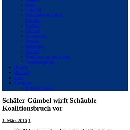
Fulda
Gersfeld
Hersfeld-Rotenburg
Hünfeld
Kalbach
Künzell
Lauterbach
Neuhof
Petersberg
Rasdorf
Rotenburg an der Fulda
Vogelsbergkreis
Hessen
Blaulicht
Sport
Sonstiges
Reise&Freizeit
Schäfer-Gümbel wirft Schäuble
Koalitionsbruch vor
1. März 2016
1