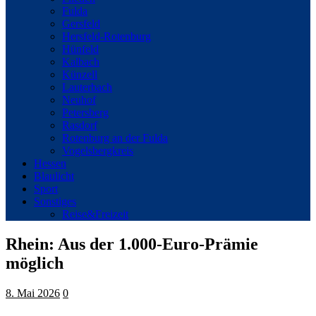
Fulda
Gersfeld
Hersfeld-Rotenburg
Hünfeld
Kalbach
Künzell
Lauterbach
Neuhof
Petersberg
Rasdorf
Rotenburg an der Fulda
Vogelsbergkreis
Hessen
Blaulicht
Sport
Sonstiges
Reise&Freizeit
Rhein: Aus der 1.000-Euro-Prämie
möglich
8. Mai 2026
0