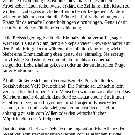
vor der Entscheidung des Bundesrates faktisch gescheitert.
Arbeitgeber hätten reihenweise erklärt, die Zahlung nicht leisten zu
wollen — „übrigens auch die öffentlichen Arbeitgeber“. Andere
wiederum hätten versucht, die Prämie in Tarifverhandlungen als
Ersatz für dauerhafte Lohnerhöhungen einzubringen. Genau darin
sieht Verdi eine gefährliche Verschiebung.
„Die Preissteigerung bleibt, die Einmalzahlung verpufft“, sagte
Werneke. Es ist ein Satz, der die Skepsis vieler Gewerkschafter auf
den Punkt bringt. Denn während die Inflation langfristig wirkt,
bleibt eine Einmalzahlung eben genau das: einmalig. Sie erzeugt
kurzfristige Entlastung, verändert aber nichts an dauerhaft
steigenden Lebenshaltungskosten oder an der strukturellen Frage
fairer Einkommen.
Ähnlich äußerte sich auch Verena Bentele, Präsidentin des
Sozialverband VdK Deutschland. Die Prämie sei „ohnehin kein
verlässliches Instrument“, um Menschen wirksam zu entlasten. Das
Scheitern mache deutlich, dass der Sozialstaat eigene Strukturen
schaffen müsse, um Bürgerinnen und Bürger in Krisenzeiten
schnell, direkt und sozial zielgenau zu unterstützen — ohne
abhängig zu sein vom Willen oder den wirtschaftlichen
Möglichkeiten der Arbeitgeber.
Damit entsteht in dieser Debatte eine ungewöhnliche Allianz der
Skeptiker. Ministerpräsidenten warnen vor Belastungen für die