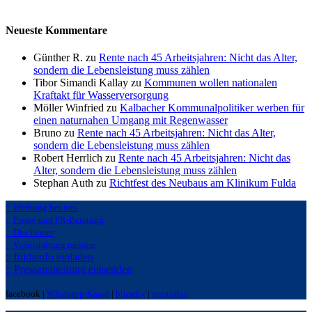
Neueste Kommentare
Günther R. zu
Rente nach 45 Arbeitsjahren: Nicht das Alter,
sondern die Lebensleistung muss zählen
Tibor Simandi Kallay zu
Kommunen wollen nationalen
Kraftakt für Wasserversorgung
Möller Winfried zu
Kalbacher Kommunalpolitiker werben für
einen naturnahen Umgang mit Regenwasser
Bruno zu
Rente nach 45 Arbeitsjahren: Nicht das Alter,
sondern die Lebensleistung muss zählen
Robert Herrlich zu
Rente nach 45 Arbeitsjahren: Nicht das
Alter, sondern die Lebensleistung muss zählen
Stephan Auth zu
Richtfest des Neubaus am Klinikum Fulda
:: Werbung bei uns
:: Presse und PR-Beratung
:: Disclaimer
:: Veranstaltung melden
:: fuldainfo einladen
:: Pressemitteilung einsenden
facebook |
Whatsapp-Kanal
|
bluseky
|
mastodon