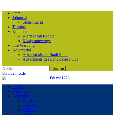
Start
Jobportal
Stellenmarkt
Termine
Kolumnen
Klartext mit Radtke
König unterwegs
Ihre Werbung
Advertorial
Advertorials der Stadt Fulda
Advertorials des Landkreise Fulda
Suchen
nach:
Politik
Wirtschaft
Regionales
Burghaun
Eichenzell
Eiterfeld
Flieden