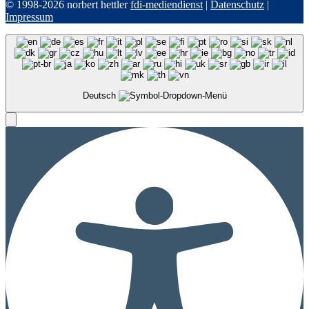
© 1998-2026 norbert hettler
fdi-mediendienst
|
Datenschutz
|
Impressum
Deutsch