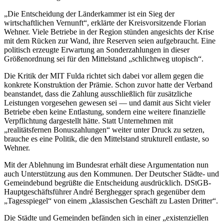
„Die Entscheidung der Länderkammer ist ein Sieg der
wirtschaftlichen Vernunft“, erklärte der Kreisvorsitzende Florian
Wehner. Viele Betriebe in der Region stünden angesichts der Krise
mit dem Rücken zur Wand, ihre Reserven seien aufgebraucht. Eine
politisch erzeugte Erwartung an Sonderzahlungen in dieser
Größenordnung sei für den Mittelstand „schlichtweg utopisch“.
Die Kritik der MIT Fulda richtet sich dabei vor allem gegen die
konkrete Konstruktion der Prämie. Schon zuvor hatte der Verband
beanstandet, dass die Zahlung ausschließlich für zusätzliche
Leistungen vorgesehen gewesen sei — und damit aus Sicht vieler
Betriebe eben keine Entlastung, sondern eine weitere finanzielle
Verpflichtung dargestellt hätte. Statt Unternehmen mit
„realitätsfernen Bonuszahlungen“ weiter unter Druck zu setzen,
brauche es eine Politik, die den Mittelstand strukturell entlaste, so
Wehner.
Mit der Ablehnung im Bundesrat erhält diese Argumentation nun
auch Unterstützung aus den Kommunen. Der Deutscher Städte- und
Gemeindebund begrüßte die Entscheidung ausdrücklich. DStGB-
Hauptgeschäftsführer André Berghegger sprach gegenüber dem
„Tagesspiegel“ von einem „klassischen Geschäft zu Lasten Dritter“.
Die Städte und Gemeinden befänden sich in einer „existenziellen