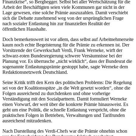
Finanzkrise“, so Berghegger. Selbst bei aller Wertschätzung für die
Arbeit der Beschäftigten seien viele Kommunen gar nicht in der
Lage gewesen, eine solche Prämie auszuzahlen. Damit verschiebt
sich die Debatte zunehmend weg von der ursprünglichen Frage
nach sozialer Entlastung hin zur finanziellen Realität der
öffentlichen Haushalte.
Doch bemerkenswert ist vor allem, dass selbst auf Arbeitnehmerseite
kaum noch echte Begeisterung für die Prämie zu erkennen ist. Der
Vorsitzende der Gewerkschaft Verdi, Frank Werneke, wirft der
schwarz-roten Bundesregierung schwere Versäumnisse bei der
Planung vor. Es überrasche „nicht wirklich“, dass der Bundesrat die
sogenannte Entlastungsprämie gestoppt habe, sagte Werneke dem
Redaktionsnetzwerk Deutschland.
Seine Kritik trifft den Kern des politischen Problems: Die Regelung
sei von der Koalitionsspitze „in die Welt gesetzt worden“, ohne die
Folgen ausreichend zu durchdenken und ohne vorherige
Verständigung mit den Sozialpartnern. Damit formuliert Werneke
einen Vorwurf, der weit über die konkrete Prämie hinausweist. Es
geht um eine Politik, die schnelle Entlastung verspricht, ohne die
praktischen Folgen in Betrieben, Verwaltungen und Tarifrunden
ausreichend mitzudenken.
Nach Darstellung des Verdi-Chefs war die Prämie ohnehin schon