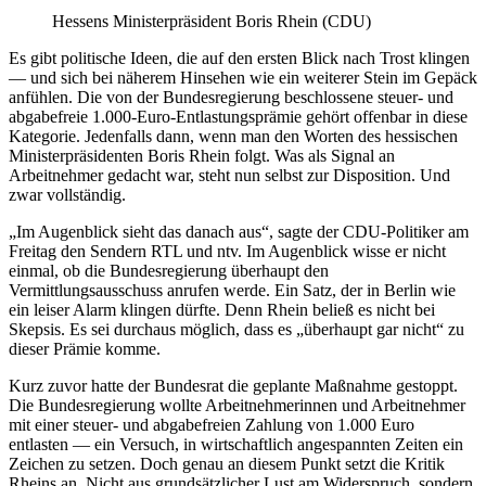
Hessens Ministerpräsident Boris Rhein (CDU)
Es gibt politische Ideen, die auf den ersten Blick nach Trost klingen
— und sich bei näherem Hinsehen wie ein weiterer Stein im Gepäck
anfühlen. Die von der Bundesregierung beschlossene steuer- und
abgabefreie 1.000-Euro-Entlastungsprämie gehört offenbar in diese
Kategorie. Jedenfalls dann, wenn man den Worten des hessischen
Ministerpräsidenten Boris Rhein folgt. Was als Signal an
Arbeitnehmer gedacht war, steht nun selbst zur Disposition. Und
zwar vollständig.
„Im Augenblick sieht das danach aus“, sagte der CDU-Politiker am
Freitag den Sendern RTL und ntv. Im Augenblick wisse er nicht
einmal, ob die Bundesregierung überhaupt den
Vermittlungsausschuss anrufen werde. Ein Satz, der in Berlin wie
ein leiser Alarm klingen dürfte. Denn Rhein beließ es nicht bei
Skepsis. Es sei durchaus möglich, dass es „überhaupt gar nicht“ zu
dieser Prämie komme.
Kurz zuvor hatte der Bundesrat die geplante Maßnahme gestoppt.
Die Bundesregierung wollte Arbeitnehmerinnen und Arbeitnehmer
mit einer steuer- und abgabefreien Zahlung von 1.000 Euro
entlasten — ein Versuch, in wirtschaftlich angespannten Zeiten ein
Zeichen zu setzen. Doch genau an diesem Punkt setzt die Kritik
Rheins an. Nicht aus grundsätzlicher Lust am Widerspruch, sondern