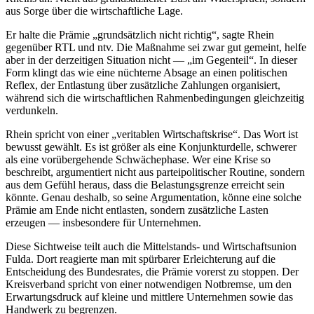
aus Sorge über die wirtschaftliche Lage.
Er halte die Prämie „grundsätzlich nicht richtig“, sagte Rhein
gegenüber RTL und ntv. Die Maßnahme sei zwar gut gemeint, helfe
aber in der derzeitigen Situation nicht — „im Gegenteil“. In dieser
Form klingt das wie eine nüchterne Absage an einen politischen
Reflex, der Entlastung über zusätzliche Zahlungen organisiert,
während sich die wirtschaftlichen Rahmenbedingungen gleichzeitig
verdunkeln.
Rhein spricht von einer „veritablen Wirtschaftskrise“. Das Wort ist
bewusst gewählt. Es ist größer als eine Konjunkturdelle, schwerer
als eine vorübergehende Schwächephase. Wer eine Krise so
beschreibt, argumentiert nicht aus parteipolitischer Routine, sondern
aus dem Gefühl heraus, dass die Belastungsgrenze erreicht sein
könnte. Genau deshalb, so seine Argumentation, könne eine solche
Prämie am Ende nicht entlasten, sondern zusätzliche Lasten
erzeugen — insbesondere für Unternehmen.
Diese Sichtweise teilt auch die Mittelstands- und Wirtschaftsunion
Fulda. Dort reagierte man mit spürbarer Erleichterung auf die
Entscheidung des Bundesrates, die Prämie vorerst zu stoppen. Der
Kreisverband spricht von einer notwendigen Notbremse, um den
Erwartungsdruck auf kleine und mittlere Unternehmen sowie das
Handwerk zu begrenzen.