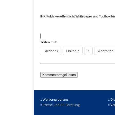
IHK Fulda veröffentlicht Whitepaper und Toolbox f
Teilen mit:
Facebook
LinkedIn
X
WhatsApp
Kommentarregel lesen
:: Werbung bei uns
:: Di
:: Presse und PR-Beratung
:: V