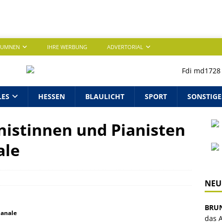
LUMNEN
IHRE WERBUNG
ADVERTORIAL
LES
HESSEN
BLAULICHT
SPORT
SONSTIGE
nistinnen und Pianisten
ale
NEU
BRU
ianale
das A