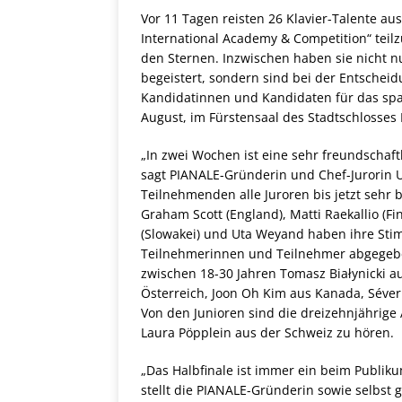
Vor 11 Tagen reisten 26 Klavier-Talente au
International Academy & Competition“ teilz
den Sternen. Inzwischen haben sie nicht n
begeistert, sondern sind bei der Entschei
Kandidatinnen und Kandidaten für das sp
August, im Fürstensaal des Stadtschlosses
„In zwei Wochen ist eine sehr freundschaf
sagt PIANALE-Gründerin und Chef-Jurorin U
Teilnehmenden alle Juroren bis jetzt sehr 
Graham Scott (England), Matti Raekallio (Fi
(Slowakei) und Uta Weyand haben ihre Stim
Teilnehmerinnen und Teilnehmer abgegebe
zwischen 18-30 Jahren Tomasz Białynicki a
Österreich, Joon Oh Kim aus Kanada, Séver
Von den Junioren sind die dreizehnjährige
Laura Pöpplein aus der Schweiz zu hören.
„Das Halbfinale ist immer ein beim Publik
stellt die PIANALE-Gründerin sowie selbst 