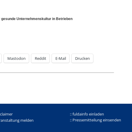
ür gesunde Unternehmenskultur in Betrieben
Mastodon
Reddit
E-Mail
Drucken
sclaimer
:: fuldainfo einladen
:: Pressemitteilung einsenden
eranstaltung melden