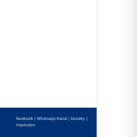
facebook |
Whatsapp-Kanal
|
bluseky
|
mastodon