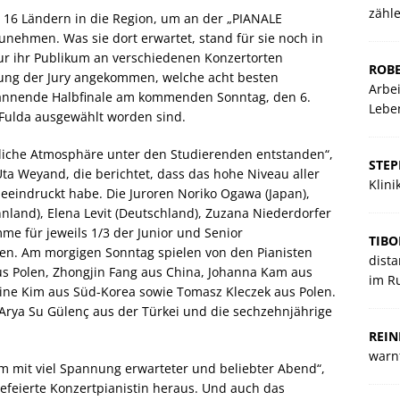
zähl
s 16 Ländern in die Region, um an der „PIANALE
unehmen. Was sie dort erwartet, stand für sie noch in
ur ihr Publikum an verschiedenen Konzertorten
ROBE
dung der Jury angekommen, welche acht besten
Arbei
annende Halbfinale am kommenden Sonntag, den 6.
Lebe
 Fulda ausgewählt worden sind.
tliche Atmosphäre unter den Studierenden entstanden“,
STE
ta Weyand, die berichtet, dass das hohe Niveau aller
Klin
beeindruckt habe. Die Juroren Noriko Ogawa (Japan),
nnland), Elena Levit (Deutschland), Zuzana Niederdorfer
me für jeweils 1/3 der Junior und Senior
TIBO
n. Am morgigen Sonntag spielen von den Pianisten
dista
us Polen, Zhongjin Fang aus China, Johanna Kam aus
im R
ine Kim aus Süd-Korea sowie Tomasz Kleczek aus Polen.
 Arya Su Gülenç aus der Türkei und die sechzehnjährige
REIN
warnt
um mit viel Spannung erwarteter und beliebter Abend“,
gefeierte Konzertpianistin heraus. Und auch das