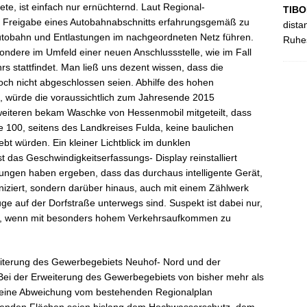
e, ist einfach nur ernüchternd. Laut Regional-
TIBO
e Freigabe eines Autobahnabschnitts erfahrungsgemäß zu
dista
tobahn und Entlastungen im nachgeordneten Netz führen.
Ruhes
ondere im Umfeld einer neuen Anschlussstelle, wie im Fall
s stattfindet. Man ließ uns dezent wissen, dass die
h nicht abgeschlossen seien. Abhilfe des hohen
 würde die voraussichtlich zum Jahresende 2015
weiteren bekam Waschke von Hessenmobil mitgeteilt, dass
e 100, seitens des Landkreises Fulda, keine baulichen
 würden. Ein kleiner Lichtblick im dunklen
 das Geschwindigkeitserfassungs- Display reinstalliert
tungen haben ergeben, dass das durchaus intelligente Gerät,
iziert, sondern darüber hinaus, auch mit einem Zählwerk
euge auf der Dorfstraße unterwegs sind. Suspekt ist dabei nur,
st, wenn mit besonders hohem Verkehrsaufkommen zu
weiterung des Gewerbegebiets Neuhof- Nord und der
ei der Erweiterung des Gewerbegebiets von bisher mehr als
g eine Abweichung vom bestehenden Regionalplan