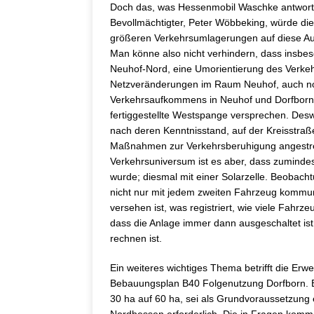
Doch das, was Hessenmobil Waschke antwortet
Bevollmächtigter, Peter Wöbbeking, würde di
größeren Verkehrsumlagerungen auf diese Au
Man könne also nicht verhindern, dass insbes
Neuhof-Nord, eine Umorientierung des Verkehr
Netzveränderungen im Raum Neuhof, auch noc
Verkehrsaufkommens in Neuhof und Dorfborn,
fertiggestellte Westspange versprechen. Des
nach deren Kenntnisstand, auf der Kreisstraß
Maßnahmen zur Verkehrsberuhigung angestrebt
Verkehrsuniversum ist es aber, dass zumindest
wurde; diesmal mit einer Solarzelle. Beobach
nicht nur mit jedem zweiten Fahrzeug kommun
versehen ist, was registriert, wie viele Fahrz
dass die Anlage immer dann ausgeschaltet i
rechnen ist.
Ein weiteres wichtiges Thema betrifft die Er
Bebauungsplan B40 Folgenutzung Dorfborn. B
30 ha auf 60 ha, sei als Grundvoraussetzun