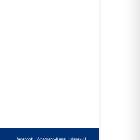
facebook |
Whatsapp-Kanal
|
bluseky
|