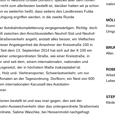
tion in Neuhofs Ortsteil Dorfborn, speziell aber dem hohen
natio
cht zum allerbesten bestellt ist, darüber hatten wir ja schon
n es weiterhin heißt, dass seitens des Landkreises Fulda
igung ergriffen werden, in die zweite Runde.
MÖL
Kommu
er Autobahnkomplettierung vergegenwärtigen. Richtig- doch
Umga
 A66 zwischen den Anschlussstellen Neuhof-Süd und Neuhof-
traßenverkehr angeht, anstatt alles besser, ein Vielfaches
ieser Angelegenheit die Anwohner der Kreisstraße 100 in
BRU
. Seit dem 13. September 2014 hat sich auf der K 100 ein
Alter
iner untergeordneten Straße, wie einer Kreisstraße, in
r sind seit dem, einem internationalen, nationalen und
gesetzt, der in höchstem Maße inakzeptabel ist.
ROB
 Holz und- Viehtransporter, Schwerlastverkehr, um nur
Arbei
n Monaten an der Tagesordnung. Dorfborn, ein Nest von 600
Leben
nem internationalen Karussell des Autobahn-
ner.
STE
onen bestellt ist und was man gegen, den seit der
Klini
tobahn-Ausweichverkehr über das untergeordnete Straßennetz
rdnete, Sabine Waschke, bei Hessenmobil nachgefragt.