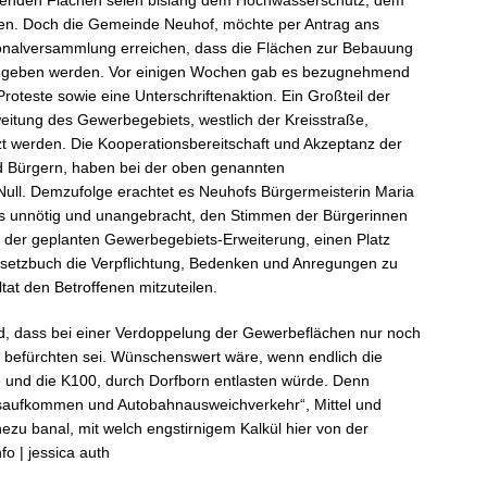
menden Flächen seien bislang dem Hochwasserschutz, dem
ten. Doch die Gemeinde Neuhof, möchte per Antrag ans
onalversammlung erreichen, dass die Flächen zur Bebauung
igegeben werden. Vor einigen Wochen gab es bezugnehmend
oteste sowie eine Unterschriftenaktion. Ein Großteil der
weitung des Gewerbegebiets, westlich der Kreisstraße,
t werden. Die Kooperationsbereitschaft und Akzeptanz der
 Bürgern, haben bei der oben genannten
ull. Demzufolge erachtet es Neuhofs Bürgermeisterin Maria
 als unnötig und unangebracht, den Stimmen der Bürgerinnen
i der geplanten Gewerbegebiets-Erweiterung, einen Platz
etzbuch die Verpflichtung, Bedenken und Anregungen zu
at den Betroffenen mitzuteilen.
 dass bei einer Verdoppelung der Gewerbeflächen nur noch
 befürchten sei. Wünschenswert wäre, wenn endlich die
 und die K100, durch Dorfborn entlasten würde. Denn
rsaufkommen und Autobahnausweichverkehr“, Mittel und
ezu banal, mit welch engstirnigem Kalkül hier von der
o | jessica auth