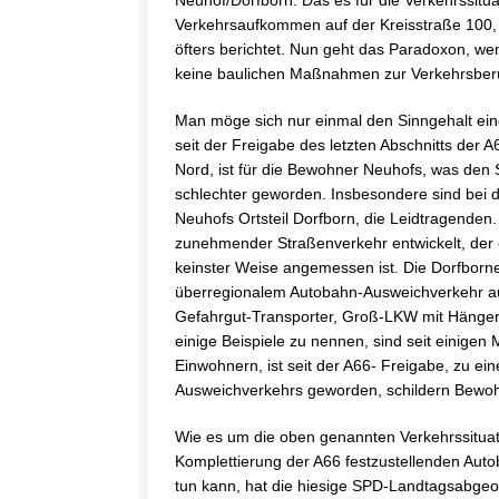
Neuhof/Dorfborn. Das es für die Verkehrssitua
Verkehrsaufkommen auf der Kreisstraße 100, ni
öfters berichtet. Nun geht das Paradoxon,
wen
keine baulichen Maßnahmen zur Verkehrsberuh
Man möge sich nur einmal den Sinngehalt ein
seit der Freigabe des letzten Abschnitts der
Nord, ist für die Bewohner Neuhofs, was den S
schlechter geworden. Insbesondere sind bei d
Neuhofs Ortsteil Dorfborn, die Leidtragenden
zunehmender Straßenverkehr entwickelt, der e
keinster Weise angemessen ist. Die Dorfborne
überregionalem Autobahn-Ausweichverkehr aus
Gefahrgut-Transporter, Groß-LKW mit Hänger,
einige Beispiele zu nennen, sind seit einige
Einwohnern, ist seit der A66- Freigabe, zu ei
Ausweichverkehrs geworden, schildern Bewoh
Wie es um die oben genannten Verkehrssituati
Komplettierung der A66 festzustellenden Au
tun kann, hat die hiesige SPD-Landtagsabgeo