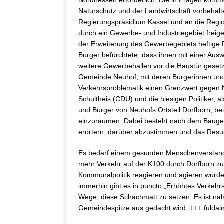
Nordhessen erforderlich. Die in Fragen kom
Naturschutz und der Landwirtschaft vorbehal
Regierungspräsidium Kassel und an die Regi
durch ein Gewerbe- und Industriegebiet fre
der Erweiterung des Gewerbegebiets heftige Pr
Bürger befürchtete, dass ihnen mit einer Aus
weitere Gewerbehallen vor die Haustür gesetz
Gemeinde Neuhof, mit deren Bürgerinnen und
Verkehrsproblematik einen Grenzwert gegen N
Schultheis (CDU) und die hiesigen Politiker,
und Bürger von Neuhofs Ortsteil Dorfborn, be
einzuräumen. Dabei besteht nach dem Bauges
erörtern, darüber abzustimmen und das Result
Es bedarf einem gesunden Menschenverstand,
mehr Verkehr auf der K100 durch Dorfborn zu
Kommunalpolitik reagieren und agieren würde
immerhin gibt es in puncto „Erhöhtes Verkeh
Wege, diese Schachmatt zu setzen. Es ist nah
Gemeindespitze aus gedacht wird. +++ fuldainf