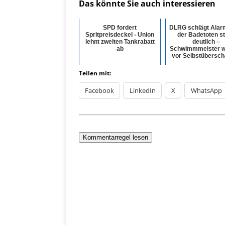
Das könnte Sie auch interessieren
SPD fordert
DLRG schlägt Alarm
Spritpreisdeckel - Union
der Badetoten st
lehnt zweiten Tankrabatt
deutlich –
ab
Schwimmmeister 
vor Selbstüberschä
Teilen mit:
Facebook
LinkedIn
X
WhatsApp
Kommentarregel lesen