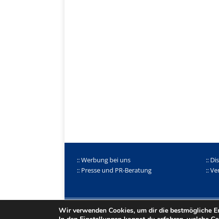
:: Werbung bei uns
:: Di
:: Presse und PR-Beratung
:: V
© 1998-2026 norbert hettler
fdi-mediendienst
|
Dat
Wir verwenden Cookies, um dir die bestmögliche Er