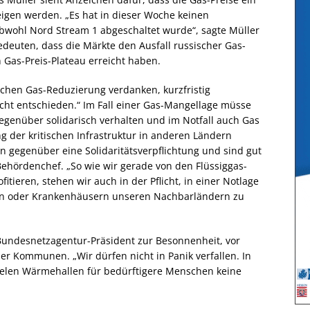
eigen werden. „Es hat in dieser Woche keinen
bwohl Nord Stream 1 abgeschaltet wurde“, sagte Müller
edeuten, dass die Märkte den Ausfall russischer Gas-
n Gas-Preis-Plateau erreicht haben.
schen Gas-Reduzierung verdanken, kurzfristig
cht entschieden.“ Im Fall einer Gas-Mangellage müsse
genüber solidarisch verhalten und im Notfall auch Gas
g der kritischen Infrastruktur in anderen Ländern
n gegenüber eine Solidaritätsverpflichtung und sind gut
 Behördenchef. „So wie wir gerade von den Flüssiggas-
tieren, stehen wir auch in der Pflicht, in einer Notlage
ten oder Krankenhäusern unseren Nachbarländern zu
undesnetzagentur-Präsident zur Besonnenheit, vor
er Kommunen. „Wir dürfen nicht in Panik verfallen. In
elen Wärmehallen für bedürftigere Menschen keine