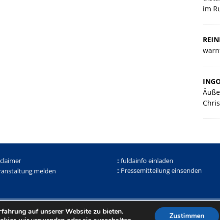
im R
REIN
warnt
ING
Äuße
Chris
sclaimer
:: fuldainfo einladen
:: Pressemitteilung einsenden
eranstaltung melden
enschutz
|
Impressum
fahrung auf unserer Website zu bieten.
Zustimmen