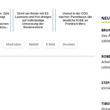
: Zahl
Streit um Rente mit 63:
Unmut in der CDU
eigt
Laumann und Frei dringen
wächst: Parteibasis übt
NEU
auf vollständige
deutliche Kritik an
warnen
Umsetzung der
Friedrich Merz
tzu...
Rentenreform
BRU
das A
zähl
Mastodon
Reddit
E-Mail
Drucken
ROBE
Arbei
Lebe
STE
Klin
TIBO
dista