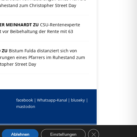
uhestand zum Christopher Street Day
ER MEINHARDT ZU
CSU-Rentenexperte
 vor Beibehaltung der Rente mit 63
O ZU
Bistum Fulda distanziert sich von
rungen eines Pfarrers im Ruhestand zum
topher Street Day
facebook |
Whatsapp-Kanal
|
bluseky
|
mastodon
GDPR Cookie-Banner s
Ablehnen
Einstellungen