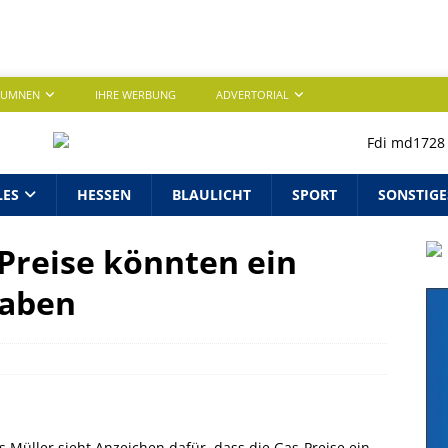
LUMNEN
IHRE WERBUNG
ADVERTORIAL
LES
HESSEN
BLAULICHT
SPORT
SONSTIGE
Preise könnten ein
haben
 Müller sieht Anzeichen dafür, dass die Gas-Preise ein