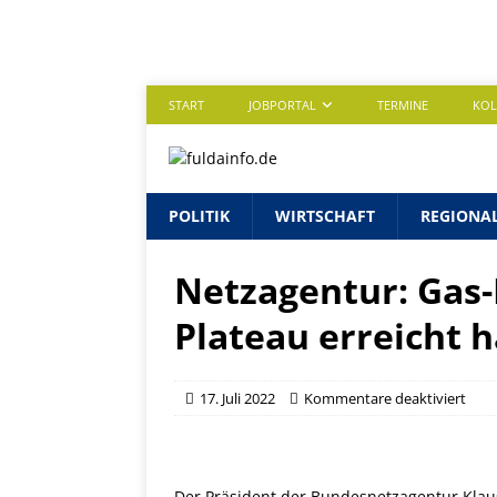
START
JOBPORTAL
TERMINE
KO
POLITIK
WIRTSCHAFT
REGIONA
Netzagentur: Gas-
Plateau erreicht 
17. Juli 2022
Kommentare deaktiviert
Der Präsident der Bundesnetzagentur Klaus