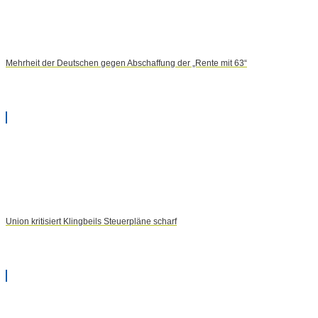
Mehrheit der Deutschen gegen Abschaffung der „Rente mit 63“
Union kritisiert Klingbeils Steuerpläne scharf