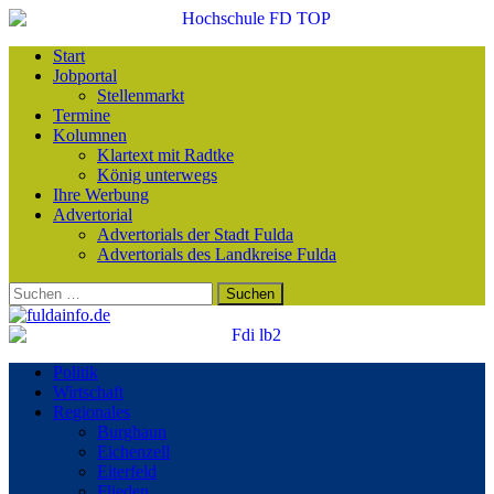
Start
Jobportal
Stellenmarkt
Termine
Kolumnen
Klartext mit Radtke
König unterwegs
Ihre Werbung
Advertorial
Advertorials der Stadt Fulda
Advertorials des Landkreise Fulda
Suchen
nach:
Politik
Wirtschaft
Regionales
Burghaun
Eichenzell
Eiterfeld
Flieden