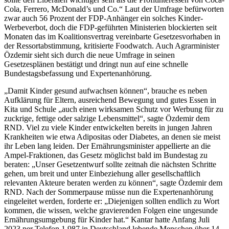
Cola, Ferrero, McDonald’s und Co.“ Laut der Umfrage befürworten
zwar auch 56 Prozent der FDP-Anhänger ein solches Kinder-
Werbeverbot, doch die FDP-geführten Ministerien blockierten seit
Monaten das im Koalitionsvertrag vereinbarte Gesetzesvorhaben in
der Ressortabstimmung, kritisierte Foodwatch. Auch Agrarminister
Özdemir sieht sich durch die neue Umfrage in seinen
Gesetzesplänen bestätigt und dringt nun auf eine schnelle
Bundestagsbefassung und Expertenanhörung.
„Damit Kinder gesund aufwachsen können“, brauche es neben
Aufklärung für Eltern, ausreichend Bewegung und gutes Essen in
Kita und Schule „auch einen wirksamen Schutz vor Werbung für zu
zuckrige, fettige oder salzige Lebensmittel“, sagte Özdemir dem
RND. Viel zu viele Kinder entwickelten bereits in jungen Jahren
Krankheiten wie etwa Adipositas oder Diabetes, an denen sie meist
ihr Leben lang leiden. Der Ernährungsminister appellierte an die
Ampel-Fraktionen, das Gesetz möglichst bald im Bundestag zu
beraten: „Unser Gesetzentwurf sollte zeitnah die nächsten Schritte
gehen, um breit und unter Einbeziehung aller gesellschaftlich
relevanten Akteure beraten werden zu können“, sagte Özdemir dem
RND. Nach der Sommerpause müsse nun die Expertenanhörung
eingeleitet werden, forderte er: „Diejenigen sollten endlich zu Wort
kommen, die wissen, welche gravierenden Folgen eine ungesunde
Ernährungsumgebung für Kinder hat.“ Kantar hatte Anfang Juli
2023 per Telefon 1.987 in Deutschland lebende Menschen über 14