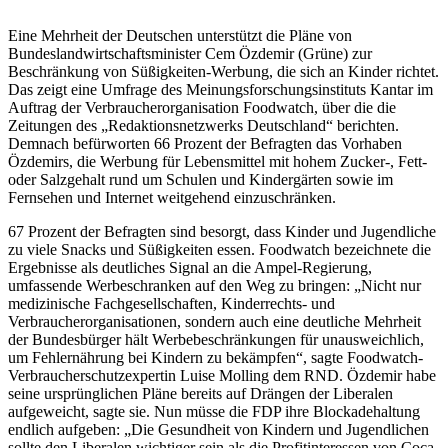
für
Einschränkung
Eine Mehrheit der Deutschen unterstützt die Pläne von
von
Bundeslandwirtschaftsminister Cem Özdemir (Grüne) zur
Süßigkeiten-
Beschränkung von Süßigkeiten-Werbung, die sich an Kinder richtet.
Werbung
Das zeigt eine Umfrage des Meinungsforschungsinstituts Kantar im
Auftrag der Verbraucherorganisation Foodwatch, über die die
Zeitungen des „Redaktionsnetzwerks Deutschland“ berichten.
Demnach befürworten 66 Prozent der Befragten das Vorhaben
Özdemirs, die Werbung für Lebensmittel mit hohem Zucker-, Fett-
oder Salzgehalt rund um Schulen und Kindergärten sowie im
Fernsehen und Internet weitgehend einzuschränken.
67 Prozent der Befragten sind besorgt, dass Kinder und Jugendliche
zu viele Snacks und Süßigkeiten essen. Foodwatch bezeichnete die
Ergebnisse als deutliches Signal an die Ampel-Regierung,
umfassende Werbeschranken auf den Weg zu bringen: „Nicht nur
medizinische Fachgesellschaften, Kinderrechts- und
Verbraucherorganisationen, sondern auch eine deutliche Mehrheit
der Bundesbürger hält Werbebeschränkungen für unausweichlich,
um Fehlernährung bei Kindern zu bekämpfen“, sagte Foodwatch-
Verbraucherschutzexpertin Luise Molling dem RND. Özdemir habe
seine ursprünglichen Pläne bereits auf Drängen der Liberalen
aufgeweicht, sagte sie. Nun müsse die FDP ihre Blockadehaltung
endlich aufgeben: „Die Gesundheit von Kindern und Jugendlichen
sollte den Liberalen wichtiger sein als die Profitinteressen von Coca-