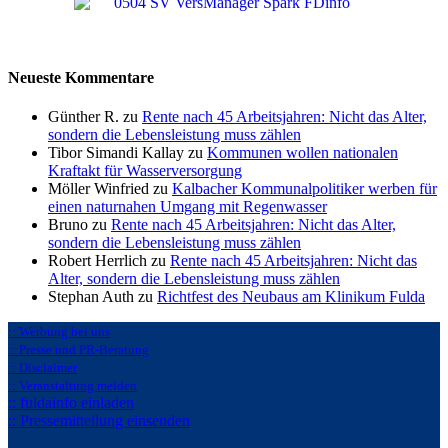
Neueste Kommentare
Günther R. zu
Rente nach 45 Arbeitsjahren: Nicht das Alter,
sondern die Lebensleistung muss zählen
Tibor Simandi Kallay zu
Kommunen wollen nationalen
Kraftakt für Wasserversorgung
Möller Winfried zu
Kalbacher Kommunalpolitiker werben für
einen naturnahen Umgang mit Regenwasser
Bruno zu
Rente nach 45 Arbeitsjahren: Nicht das Alter,
sondern die Lebensleistung muss zählen
Robert Herrlich zu
Rente nach 45 Arbeitsjahren: Nicht das
Alter, sondern die Lebensleistung muss zählen
Stephan Auth zu
Richtfest des Neubaus am Klinikum Fulda
:: Werbung bei uns
:: Presse und PR-Beratung
:: Disclaimer
:: Veranstaltung melden
:: fuldainfo einladen
:: Pressemitteilung einsenden