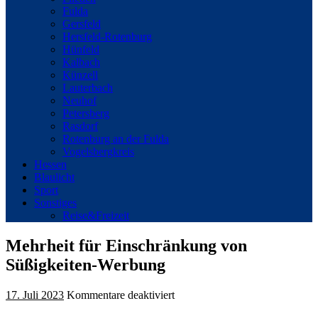
Fulda
Gersfeld
Hersfeld-Rotenburg
Hünfeld
Kalbach
Künzell
Lauterbach
Neuhof
Petersberg
Rasdorf
Rotenburg an der Fulda
Vogelsbergkreis
Hessen
Blaulicht
Sport
Sonstiges
Reise&Freizeit
Mehrheit für Einschränkung von
Süßigkeiten-Werbung
für
17. Juli 2023
Kommentare deaktiviert
Mehrheit