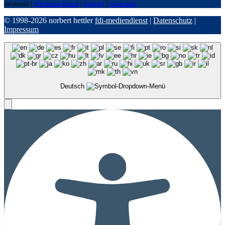
facebook |
Whatsapp-Kanal
|
bluseky
|
mastodon
© 1998-2026 norbert hettler
fdi-mediendienst
|
Datenschutz
|
Impressum
Deutsch