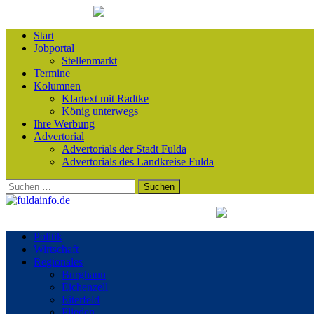
Start
Jobportal
Stellenmarkt
Termine
Kolumnen
Klartext mit Radtke
König unterwegs
Ihre Werbung
Advertorial
Advertorials der Stadt Fulda
Advertorials des Landkreise Fulda
Suchen
nach:
Politik
Wirtschaft
Regionales
Burghaun
Eichenzell
Eiterfeld
Flieden