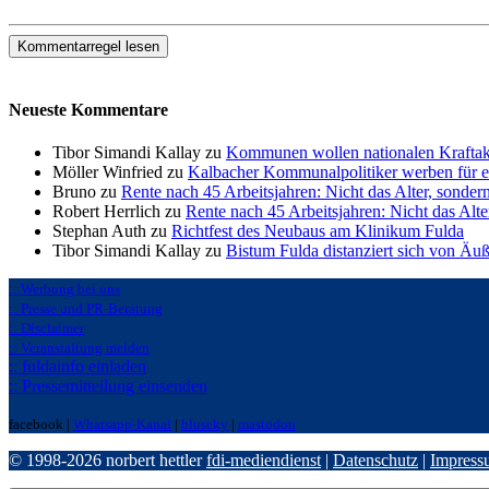
Kommentarregel lesen
Neueste Kommentare
Tibor Simandi Kallay zu
Kommunen wollen nationalen Kraftak
Möller Winfried zu
Kalbacher Kommunalpolitiker werben für 
Bruno zu
Rente nach 45 Arbeitsjahren: Nicht das Alter, sonder
Robert Herrlich zu
Rente nach 45 Arbeitsjahren: Nicht das Alte
Stephan Auth zu
Richtfest des Neubaus am Klinikum Fulda
Tibor Simandi Kallay zu
Bistum Fulda distanziert sich von Äu
:: Werbung bei uns
:: Presse und PR-Beratung
:: Disclaimer
:: Veranstaltung melden
:: fuldainfo einladen
:: Pressemitteilung einsenden
facebook |
Whatsapp-Kanal
|
bluseky
|
mastodon
© 1998-2026 norbert hettler
fdi-mediendienst
|
Datenschutz
|
Impress