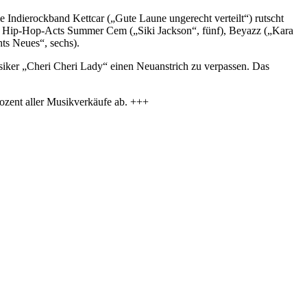
 Indierockband Kettcar („Gute Laune ungerecht verteilt“) rutscht
 die Hip-Hop-Acts Summer Cem („Siki Jackson“, fünf), Beyazz („Kara
ts Neues“, sechs).
iker „Cheri Cheri Lady“ einen Neuanstrich zu verpassen. Das
ozent aller Musikverkäufe ab. +++