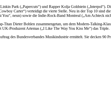
Linkin Park („Papercuts“) und Rapper Kolja Goldstein („Interpol“). Die
„Cowboy Carter“) verteidigt die vierte Stelle. Neu in der Top 10 sind
st You“, neun) sowie die Indie-Rock-Band Montreal („Am Achteck nich
Pop-Titan Dieter Bohlen zusammengetan, um dem Modern-Talking-Klass
ndet UK-Produzent Artemas („I Like The Way You Kiss Me“) das Triple.
uftrag des Bundesverbandes Musikindustrie ermittelt. Sie decken 90 Pr