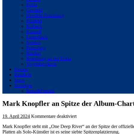
Fulda
Gersfeld
Hersfeld-Rotenburg
Hünfeld
Kalbach
Künzell
Lauterbach
Neuhof
Petersberg
Rasdorf
Rotenburg an der Fulda
Vogelsbergkreis
Hessen
Blaulicht
Sport
Sonstiges
Reise&Freizeit
Mark Knopfler an Spitze der Album-Char
für
19. April 2024
Kommentare deaktiviert
Mark
Mark Knopfler steht mit „One Deep River“ an der Spitze der offiziel
Knopfler
Platten als Solo-Künstler ist es seine siebte Spitzenplatzierung.
an