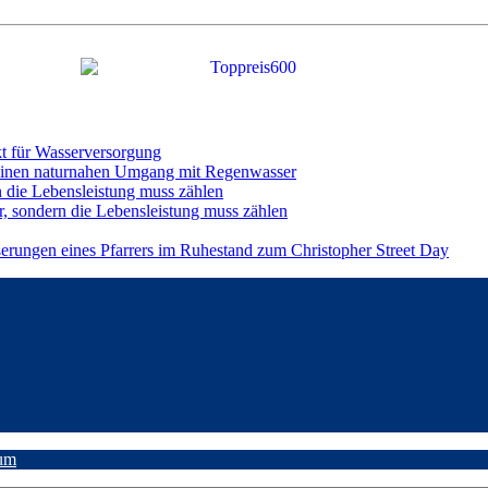
t für Wasserversorgung
einen naturnahen Umgang mit Regenwasser
n die Lebensleistung muss zählen
r, sondern die Lebensleistung muss zählen
ßerungen eines Pfarrers im Ruhestand zum Christopher Street Day
um