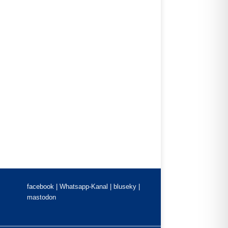
facebook |
Whatsapp-Kanal
|
bluseky
|
mastodon