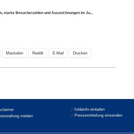
sen, starke Besucherzahlen und Auszeichnungen im Ju...
Mastodon
Reddit
E-Mail
Drucken
:: fuldainfo einladen
isclaimer
:: Pressemitteilung einsenden
eranstaltung melden