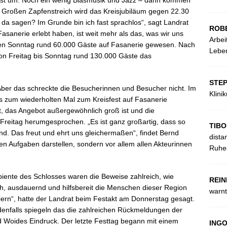
fast um. Noch ein wenig Blasmusik und Jazz – dann kommen
 Großen Zapfenstreich wird das Kreisjubiläum gegen 22.30
 da sagen? Im Grunde bin ich fast sprachlos“, sagt Landrat
ROB
sanerie erlebt haben, ist weit mehr als das, was wir uns
Arbei
en Sonntag rund 60.000 Gäste auf Fasanerie gewesen. Nach
Leben
on Freitag bis Sonntag rund 130.000 Gäste das
STE
Aber das schreckte die Besucherinnen und Besucher nicht. Im
Klini
ts zum wiederholten Mal zum Kreisfest auf Fasanerie
, das Angebot außergewöhnlich groß ist und die
t Freitag herumgesprochen. „Es ist ganz großartig, dass so
TIBO
nd. Das freut und ehrt uns gleichermaßen“, findet Bernd
dista
nen Aufgaben darstellen, sondern vor allem allen Akteurinnen
Ruhes
iente des Schlosses waren die Beweise zahlreich, wie
REIN
lich, ausdauernd und hilfsbereit die Menschen dieser Region
warnt
iern“, hatte der Landrat beim Festakt am Donnerstag gesagt.
denfalls spiegeln das die zahlreichen Rückmeldungen der
d Woides Eindruck. Der letzte Festtag begann mit einem
ING