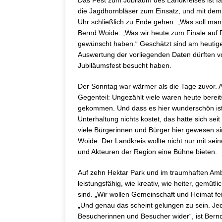
Das Fest zum Jubiläum des Landkreises ist 
die Jagdhornbläser zum Einsatz, und mit dem
Uhr schließlich zu Ende gehen. „Was soll man
Bernd Woide: „Was wir heute zum Finale auf Fa
gewünscht haben.“ Geschätzt sind am heutig
Auswertung der vorliegenden Daten dürften v
Jubiläumsfest besucht haben.
Der Sonntag war wärmer als die Tage zuvor. 
Gegenteil: Ungezählt viele waren heute berei
gekommen. Und dass es hier wunderschön ist
Unterhaltung nichts kostet, das hatte sich sei
viele Bürgerinnen und Bürger hier gewesen si
Woide. Der Landkreis wollte nicht nur mit sei
und Akteuren der Region eine Bühne bieten.
Auf zehn Hektar Park und im traumhaften Amb
leistungsfähig, wie kreativ, wie heiter, gemüt
sind. „Wir wollen Gemeinschaft und Heimat fe
„Und genau das scheint gelungen zu sein. Je
Besucherinnen und Besucher wider“, ist Bern