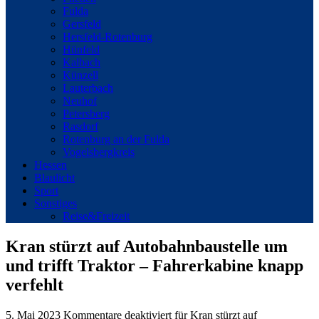
Fulda
Gersfeld
Hersfeld-Rotenburg
Hünfeld
Kalbach
Künzell
Lauterbach
Neuhof
Petersberg
Rasdorf
Rotenburg an der Fulda
Vogelsbergkreis
Hessen
Blaulicht
Sport
Sonstiges
Reise&Freizeit
Kran stürzt auf Autobahnbaustelle um
und trifft Traktor – Fahrerkabine knapp
verfehlt
5. Mai 2023
Kommentare deaktiviert
für Kran stürzt auf