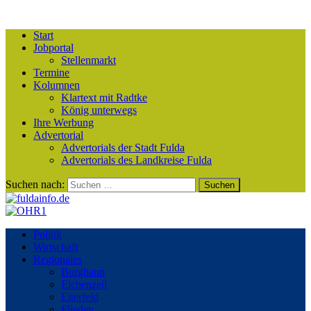
Start
Jobportal
Stellenmarkt
Termine
Kolumnen
Klartext mit Radtke
König unterwegs
Ihre Werbung
Advertorial
Advertorials der Stadt Fulda
Advertorials des Landkreise Fulda
Suchen nach:
Politik
Wirtschaft
Regionales
Burghaun
Eichenzell
Eiterfeld
Flieden