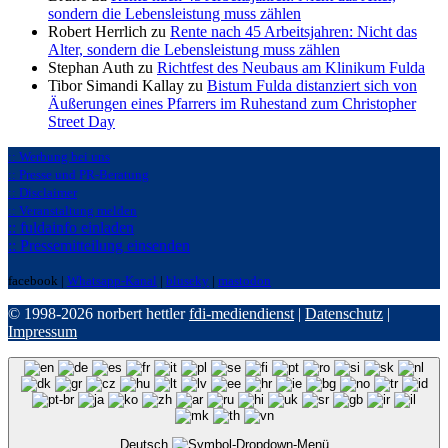
sondern die Lebensleistung muss zählen
Robert Herrlich zu
Rente nach 45 Arbeitsjahren: Nicht das
Alter, sondern die Lebensleistung muss zählen
Stephan Auth zu
Richtfest des Neubaus am Klinikum Fulda
Tibor Simandi Kallay zu
Bistum Fulda distanziert sich von
Äußerungen eines Pfarrers im Ruhestand zum Christopher
Street Day
:: Werbung bei uns
:: Presse und PR-Beratung
:: Disclaimer
:: Veranstaltung melden
:: fuldainfo einladen
:: Pressemitteilung einsenden
facebook |
Whatsapp-Kanal
|
bluseky
|
mastodon
© 1998-2026 norbert hettler
fdi-mediendienst
|
Datenschutz
|
Impressum
Deutsch