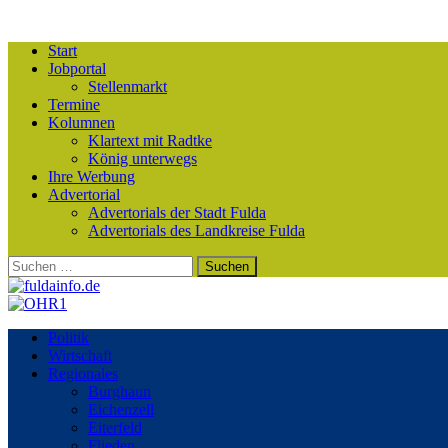
Start
Jobportal
Stellenmarkt
Termine
Kolumnen
Klartext mit Radtke
König unterwegs
Ihre Werbung
Advertorial
Advertorials der Stadt Fulda
Advertorials des Landkreise Fulda
Suchen
nach:
Politik
Wirtschaft
Regionales
Burghaun
Eichenzell
Eiterfeld
Flieden