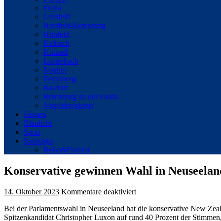
Fulda
Gersfeld
Hersfeld-Rotenburg
Hünfeld
Kalbach
Künzell
Lauterbach
Neuhof
Petersberg
Rasdorf
Rotenburg an der Fulda
Vogelsbergkreis
Hessen
Blaulicht
Sport
Sonstiges
Reise&Freizeit
Konservative gewinnen Wahl in Neuseelan
für
14. Oktober 2023
Kommentare deaktiviert
Konservative
Bei der Parlamentswahl in Neuseeland hat die konservative New Zea
gewinnen
Spitzenkandidat Christopher Luxon auf rund 40 Prozent der Stimmen, 
Wahl