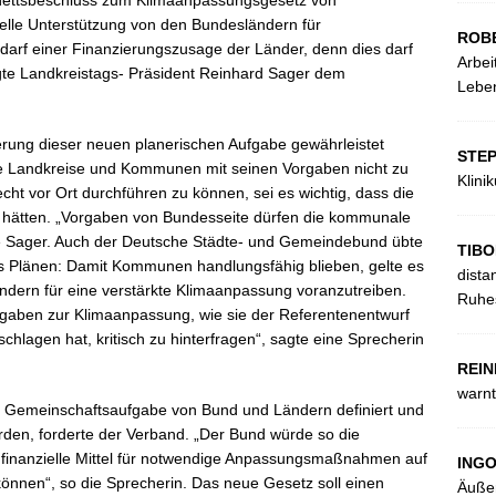
nettsbeschluss zum Klimaanpassungsgesetz von
ielle Unterstützung von den Bundesländern für
ROB
arf einer Finanzierungszusage der Länder, denn dies darf
Arbei
te Landkreistags- Präsident Reinhard Sager dem
Leben
erung dieser neuen planerischen Aufgabe gewährleistet
STE
ie Landkreise und Kommunen mit seinen Vorgaben nicht zu
Klini
t vor Ort durchführen zu können, sei es wichtig, dass die
ätten. „Vorgaben von Bundesseite dürfen die kommunale
te Sager. Auch der Deutsche Städte- und Gemeindebund übte
TIBO
s Plänen: Damit Kommunen handlungsfähig blieben, gelte es
dista
ern für eine verstärkte Klimaanpassung voranzutreiben.
Ruhes
rgaben zur Klimaanpassung, wie sie der Referentenentwurf
agen hat, kritisch zu hinterfragen“, sagte eine Sprecherin
REIN
warnt
 Gemeinschaftsaufgabe von Bund und Ländern definiert und
den, forderte der Verband. „Der Bund würde so die
 finanzielle Mittel für notwendige Anpassungsmaßnahmen auf
ING
önnen“, so die Sprecherin. Das neue Gesetz soll einen
Äußer