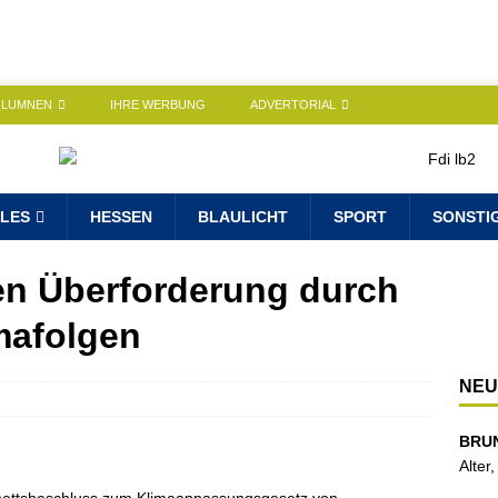
OLUMNEN
IHRE WERBUNG
ADVERTORIAL
LES
HESSEN
BLAULICHT
SPORT
SONSTI
n Überforderung durch
mafolgen
NEU
BRU
Alter