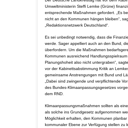
Der Deutsche Landkreistag hat vor dem Kabi
Umweltministerin Steffi Lemke (Grüne) finanz
entsprechende Maßnahmen gefordert. „Es bed
nicht an den Kommunen hängen bleiben“, sag
„Redaktionsnetzwerk Deutschland“.
Es sei unbedingt notwendig, dass die Finanzi
werde. Sager appelliert auch an den Bund, d
überfordern. Um die Maßnahmen bedarfsgerech
Kommunen ausreichend Handlungsspielraum h
Planungshoheit also nicht untergraben“, sag
vor der Kabinettsabstimmung Kritik an Lemke
gemeinsame Anstrengungen mit Bund und Länd
„Dabei sind zwingende und verpflichtende Vo
des Bundes-Klimaanpassungsgesetzes vorgeschl
dem RND.
Klimaanpassungsmaßnahmen sollten als eine
als solche ins Grundgesetz aufgenommen wer
Möglichkeit erhalten, den Kommunen planbar
kommunaler Ebene zur Verfügung stellen zu k