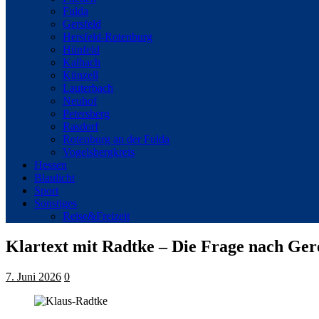
Fulda
Gersfeld
Hersfeld-Rotenburg
Hünfeld
Kalbach
Künzell
Lauterbach
Neuhof
Petersberg
Rasdorf
Rotenburg an der Fulda
Vogelsbergkreis
Hessen
Blaulicht
Sport
Sonstiges
Reise&Freizeit
Klartext mit Radtke – Die Frage nach Ger
7. Juni 2026
0