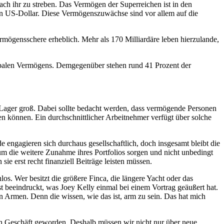
ach ihr zu streben. Das Vermögen der Superreichen ist in den
nen US-Dollar. Diese Vermögenszuwächse sind vor allem auf die
rmögensschere erheblich. Mehr als 170 Milliardäre leben hierzulande,
lobalen Vermögens. Demgegenüber stehen rund 41 Prozent der
er Lager groß. Dabei sollte bedacht werden, dass vermögende Personen
n können. Ein durchschnittlicher Arbeitnehmer verfügt über solche
ngagieren sich durchaus gesellschaftlich, doch insgesamt bleibt die
um die weitere Zunahme ihres Portfolios sorgen und nicht unbedingt
e erst recht finanziell Beiträge leisten müssen.
s. Wer besitzt die größere Finca, die längere Yacht oder das
st beeindruckt, was Joey Kelly einmal bei einem Vortrag geäußert hat.
 Armen. Denn die wissen, wie das ist, arm zu sein. Das hat mich
inen Geschäft geworden. Deshalb müssen wir nicht nur über neue