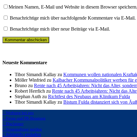
Meinen Namen, E-Mail und Website in diesem Browser speichern,
Benachrichtige mich über nachfolgende Kommentare via E-Mail.
Benachrichtige mich über neue Beiträge via E-Mail.
Neueste Kommentare
Tibor Simandi Kallay zu
Kommunen wollen nationalen Kraftak
Möller Winfried zu
Kalbacher Kommunalpolitiker werben für 
Bruno zu
Rente nach 45 Arbeitsjahren: Nicht das Alter, sonder
Robert Herrlich zu
Rente nach 45 Arbeitsjahren: Nicht das Alte
Stephan Auth zu
Richtfest des Neubaus am Klinikum Fulda
Tibor Simandi Kallay zu
Bistum Fulda distanziert sich von Äu
:: Werbung bei uns
:: Presse und PR-Beratung
:: Disclaimer
:: Veranstaltung melden
:: fuldainfo einladen