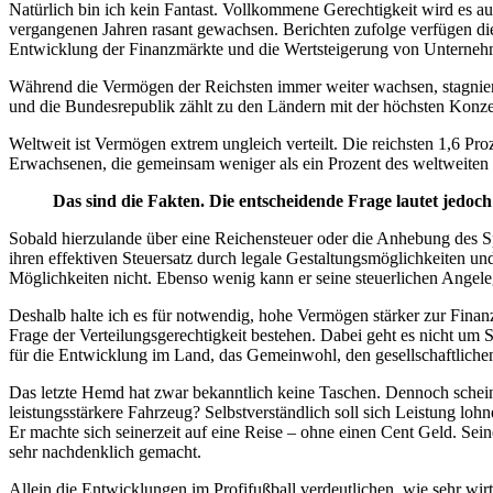
Natürlich bin ich kein Fantast. Vollkommene Gerechtigkeit wird es au
vergangenen Jahren rasant gewachsen. Berichten zufolge verfügen di
Entwicklung der Finanzmärkte und die Wertsteigerung von Unterneh
Während die Vermögen der Reichsten immer weiter wachsen, stagniert 
und die Bundesrepublik zählt zu den Ländern mit der höchsten Konze
Weltweit ist Vermögen extrem ungleich verteilt. Die reichsten 1,6 
Erwachsenen, die gemeinsam weniger als ein Prozent des weltweiten
Das sind die Fakten. Die entscheidende Frage lautet jedoch:
Sobald hierzulande über eine Reichensteuer oder die Anhebung des Spi
ihren effektiven Steuersatz durch legale Gestaltungsmöglichkeiten u
Möglichkeiten nicht. Ebenso wenig kann er seine steuerlichen Angel
Deshalb halte ich es für notwendig, hohe Vermögen stärker zur Fina
Frage der Verteilungsgerechtigkeit bestehen. Dabei geht es nicht um
für die Entwicklung im Land, das Gemeinwohl, den gesellschaftlichen Z
Das letzte Hemd hat zwar bekanntlich keine Taschen. Dennoch scheint
leistungsstärkere Fahrzeug? Selbstverständlich soll sich Leistung loh
Er machte sich seinerzeit auf eine Reise – ohne einen Cent Geld. Se
sehr nachdenklich gemacht.
Allein die Entwicklungen im Profifußball verdeutlichen, wie sehr wir