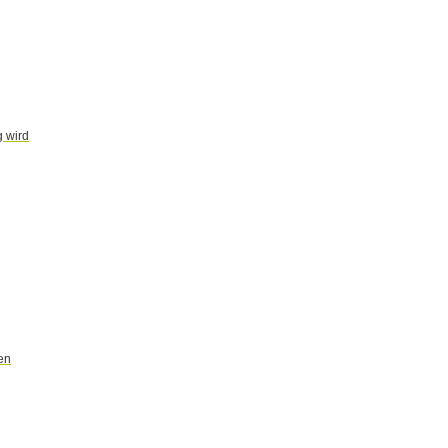
g wird
en