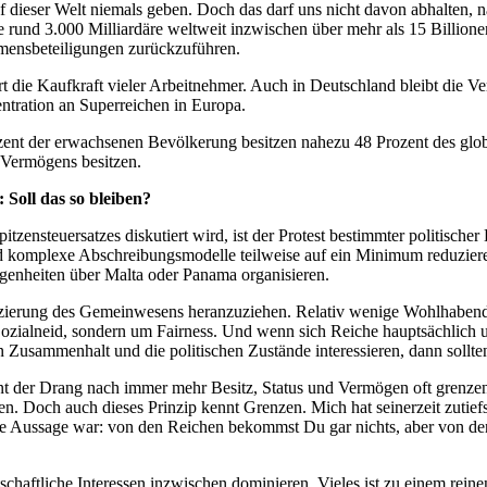
f dieser Welt niemals geben. Doch das darf uns nicht davon abhalten, n
e rund 3.000 Milliardäre weltweit inzwischen über mehr als 15 Billio
mensbeteiligungen zurückzuführen.
die Kaufkraft vieler Arbeitnehmer. Auch in Deutschland bleibt die Ve
ntration an Superreichen in Europa.
Prozent der erwachsenen Bevölkerung besitzen nahezu 48 Prozent des g
 Vermögens besitzen.
 Soll das so bleiben?
tzensteuersatzes diskutiert wird, ist der Protest bestimmter politisch
nd komplexe Abschreibungsmodelle teilweise auf ein Minimum reduziere
egenheiten über Malta oder Panama organisieren.
nzierung des Gemeinwesens heranzuziehen. Relativ wenige Wohlhabende e
 Sozialneid, sondern um Fairness. Und wenn sich Reiche hauptsächlich 
usammenhalt und die politischen Zustände interessieren, dann sollten si
 der Drang nach immer mehr Besitz, Status und Vermögen oft grenzenlo
nen. Doch auch dieses Prinzip kennt Grenzen. Mich hat seinerzeit zutief
ine Aussage war: von den Reichen bekommst Du gar nichts, aber von den
tschaftliche Interessen inzwischen dominieren. Vieles ist zu einem re