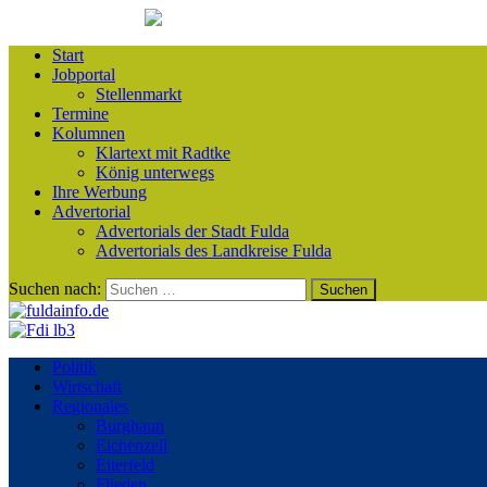
Start
Jobportal
Stellenmarkt
Termine
Kolumnen
Klartext mit Radtke
König unterwegs
Ihre Werbung
Advertorial
Advertorials der Stadt Fulda
Advertorials des Landkreise Fulda
Suchen nach:
Politik
Wirtschaft
Regionales
Burghaun
Eichenzell
Eiterfeld
Flieden