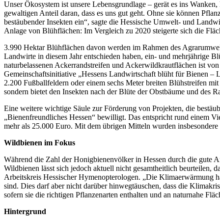
Unser Ökosystem ist unsere Lebensgrundlage – gerät es ins Wanken, 
gewaltigen Anteil daran, dass es uns gut geht. Ohne sie können Pfla
bestäubender Insekten ein“, sagte die Hessische Umwelt- und Landwir
Anlage von Blühflächen: Im Vergleich zu 2020 steigerte sich die Flä
3.990 Hektar Blühflächen davon werden im Rahmen des Agrarumwelt
Landwirte in diesem Jahr entschieden haben, ein- und mehrjährige Bl
naturbelassenen Ackerrandstreifen und Ackerwildkrautflächen ist vo
Gemeinschaftsinitiative „Hessens Landwirtschaft blüht für Bienen – 
2.200 Fußballfeldern oder einem sechs Meter breiten Blühstreifen mi
sondern bietet den Insekten nach der Blüte der Obstbäume und des Ra
Eine weitere wichtige Säule zur Förderung von Projekten, die bestä
„Bienenfreundliches Hessen“ bewilligt. Das entspricht rund einem V
mehr als 25.000 Euro. Mit dem übrigen Mitteln wurden insbesondere I
Wildbienen im Fokus
Während die Zahl der Honigbienenvölker in Hessen durch die gute Ar
Wildbienen lässt sich jedoch aktuell nicht gesamtheitlich beurteilen
Arbeitskreis Hessischer Hymenopterologen. „Die Klimaerwärmung hat
sind. Dies darf aber nicht darüber hinwegtäuschen, dass die Klimakr
sofern sie die richtigen Pflanzenarten enthalten und an naturnahe Fl
Hintergrund