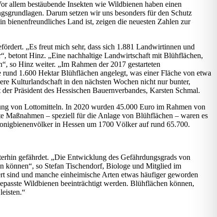
Vor allem bestäubende Insekten wie Wildbienen haben einen
ungsgrundlagen. Darum setzen wir uns besonders für den Schutz
n bienenfreundliches Land ist, zeigen die neuesten Zahlen zur
rt. „Es freut mich sehr, dass sich 1.881 Landwirtinnen und
“, betont Hinz. „Eine nachhaltige Landwirtschaft mit Blühflächen,
“, so Hinz weiter. „Im Rahmen der 2017 gestarteten
e rund 1.600 Hektar Blühflächen angelegt, was einer Fläche von etwa
ere Kulturlandschaft in den nächsten Wochen nicht nur bunter,
nt der Präsident des Hessischen Bauernverbandes, Karsten Schmal.
hlung von Lottomitteln. In 2020 wurden 45.000 Euro im Rahmen von
ete Maßnahmen – speziell für die Anlage von Blühflächen – waren es
r Honigbienenvölker in Hessen um 1700 Völker auf rund 65.700.
iterhin gefährdet. „Die Entwicklung des Gefährdungsgrads von
men können“, so Stefan Tischendorf, Biologe und Mitglied im
rt sind und manche einheimische Arten etwas häufiger geworden
gepasste Wildbienen beeinträchtigt werden. Blühflächen können,
leisten.“