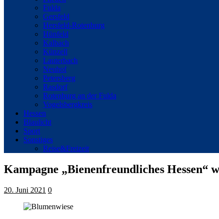
Fulda
Gersfeld
Hersfeld-Rotenburg
Hünfeld
Kalbach
Künzell
Lauterbach
Neuhof
Petersberg
Rasdorf
Rotenburg an der Fulda
Vogelsbergkreis
Hessen
Blaulicht
Sport
Sonstiges
Reise&Freizeit
Kampagne „Bienenfreundliches Hessen“ we
20. Juni 2021
0