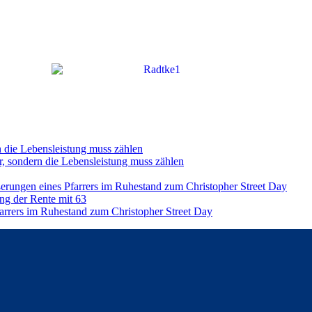
n die Lebensleistung muss zählen
r, sondern die Lebensleistung muss zählen
ßerungen eines Pfarrers im Ruhestand zum Christopher Street Day
ng der Rente mit 63
farrers im Ruhestand zum Christopher Street Day