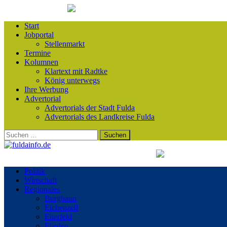
Start
Jobportal
Stellenmarkt
Termine
Kolumnen
Klartext mit Radtke
König unterwegs
Ihre Werbung
Advertorial
Advertorials der Stadt Fulda
Advertorials des Landkreise Fulda
Suchen
nach:
Politik
Wirtschaft
Regionales
Burghaun
Eichenzell
Eiterfeld
Flieden