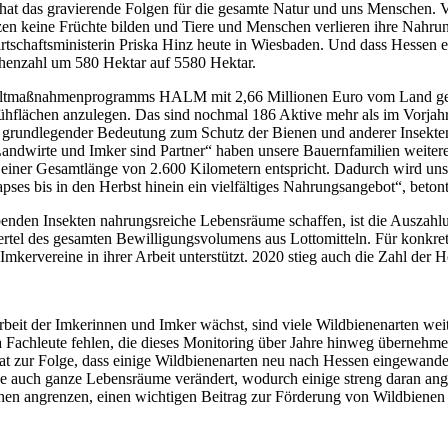
hat das gravierende Folgen für die gesamte Natur und uns Menschen. 
nzen keine Früchte bilden und Tiere und Menschen verlieren ihre Nahr
tschaftsministerin Priska Hinz heute in Wiesbaden. Und dass Hessen ei
chenzahl um 580 Hektar auf 5580 Hektar.
maßnahmenprogramms HALM mit 2,66 Millionen Euro vom Land geförde
ühflächen anzulegen. Das sind nochmal 186 Aktive mehr als im Vorjahr
n grundlegender Bedeutung zum Schutz der Bienen und anderer Insekten
Landwirte und Imker sind Partner“ haben unsere Bauernfamilien weiter
t einer Gesamtlänge von 2.600 Kilometern entspricht. Dadurch wird uns
pses bis in den Herbst hinein ein vielfältiges Nahrungsangebot“, beto
ubenden Insekten nahrungsreiche Lebensräume schaffen, ist die Ausza
iertel des gesamten Bewilligungsvolumens aus Lottomitteln. Für konkr
mkervereine in ihrer Arbeit unterstützt. 2020 stieg auch die Zahl de
beit der Imkerinnen und Imker wächst, sind viele Wildbienenarten we
, da Fachleute fehlen, die dieses Monitoring über Jahre hinweg überneh
 zur Folge, dass einige Wildbienenarten neu nach Hessen eingewande
ise auch ganze Lebensräume verändert, wodurch einige streng daran an
ächen angrenzen, einen wichtigen Beitrag zur Förderung von Wildbienen 