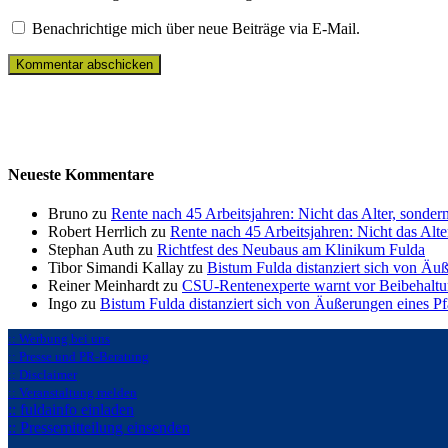
Benachrichtige mich über neue Beiträge via E-Mail.
Neueste Kommentare
Bruno zu
Rente nach 45 Arbeitsjahren: Nicht das Alter, sonder
Robert Herrlich zu
Rente nach 45 Arbeitsjahren: Nicht das Alte
Stephan Auth zu
Richtfest des Neubaus am Klinikum Fulda
Tibor Simandi Kallay zu
Bistum Fulda distanziert sich von Äu
Reiner Meinhardt zu
CSU-Rentenexperte warnt vor Beibehaltu
Ingo zu
Bistum Fulda distanziert sich von Äußerungen eines P
:: Werbung bei uns
:: Presse und PR-Beratung
:: Disclaimer
:: Veranstaltung melden
:: fuldainfo einladen
:: Pressemitteilung einsenden