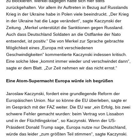
zu blockieren. Merkel dagegen hatte sich hier stets
zurückgehalten. Vor allem ihr Auftreten in Bezug auf Russlands
Krieg in der Ukraine habe in Polen viele beeindruckt. „Der Krieg
in der Ukraine hat die Lage verändert“, sagte Kaczynski der
Zeitung. „Merkel unterstützt die Sanktionen gegen Russland.
Auch dass Deutschland Soldaten an die Ostflanke der Nato
entsendet, ist positiv.“ Die von Merkel zur Sprache gebrachte
Möglichkeit eines „Europa mit verschiedenen
Geschwindigkeiten“ kommentierte Kaczynski indessen kritisch.
Eine solche Idee „kommt immer wieder und verschwindet dann“,
sagte er dem Blatt. „Zur Zeit nehmen wir das nicht ernst.“
Eine Atom-Supermacht Europa würde ich begrüßen
Jaroslaw Kaczynski, fordert eine grundlegende Reform der
Europäischen Union. Nur so könne die EU überleben, sagte er
im Gespräch mit der FAZ weiter. Die EU war „ein Erfolg, bis zwei
schwere Fehler gemacht wurden: beim Vertrag von Lissabon
und in der Flüchtlingskrise“, so Kaczynski. Wenn der US-
Präsident Donald Trump sage, Europa nutze nur Deutschland,
würde das leider „zum größten Teil stimmen“, sagte Kaczynski.