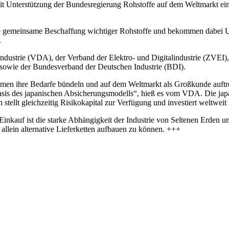
 Unterstützung der Bundesregierung Rohstoffe auf dem Weltmarkt einz
 gemeinsame Beschaffung wichtiger Rohstoffe und bekommen dabei Unte
.
ilindustrie (VDA), der Verband der Elektro- und Digitalindustrie (ZV
sowie der Bundesverband der Deutschen Industrie (BDI).
en ihre Bedarfe bündeln und auf dem Weltmarkt als Großkunde auftrete
f Basis des japanischen Absicherungsmodells“, hieß es vom VDA. Die j
ellt gleichzeitig Risikokapital zur Verfügung und investiert weltweit 
auf ist die starke Abhängigkeit der Industrie von Seltenen Erden un
allein alternative Lieferketten aufbauen zu können. +++