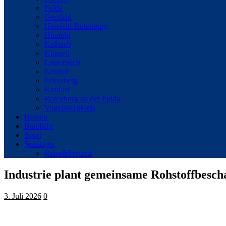
Fulda
Gersfeld
Hersfeld-Rotenburg
Hünfeld
Kalbach
Künzell
Lauterbach
Neuhof
Petersberg
Rasdorf
Rotenburg an der Fulda
Vogelsbergkreis
Hessen
Blaulicht
Sport
Sonstiges
Reise&Freizeit
Industrie plant gemeinsame Rohstoffbesch
3. Juli 2026
0