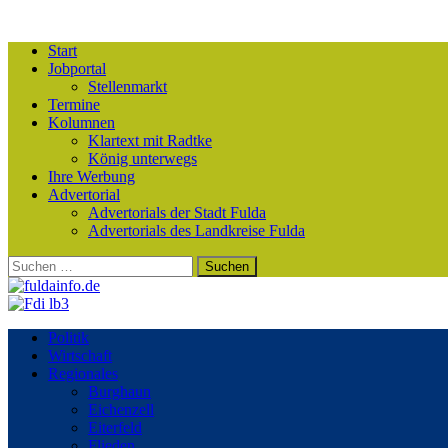
Start
Jobportal
Stellenmarkt
Termine
Kolumnen
Klartext mit Radtke
König unterwegs
Ihre Werbung
Advertorial
Advertorials der Stadt Fulda
Advertorials des Landkreise Fulda
Suchen
nach:
Politik
Wirtschaft
Regionales
Burghaun
Eichenzell
Eiterfeld
Flieden