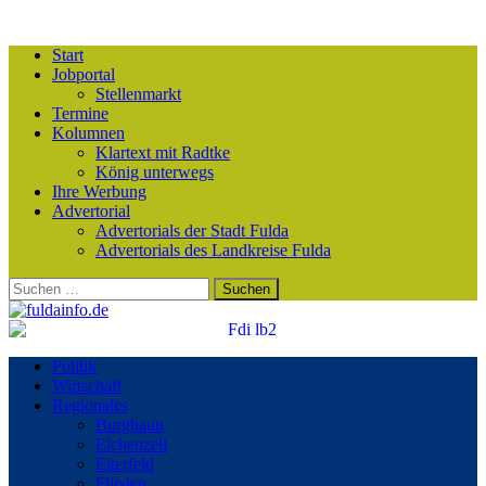
Start
Jobportal
Stellenmarkt
Termine
Kolumnen
Klartext mit Radtke
König unterwegs
Ihre Werbung
Advertorial
Advertorials der Stadt Fulda
Advertorials des Landkreise Fulda
Suchen
nach:
Politik
Wirtschaft
Regionales
Burghaun
Eichenzell
Eiterfeld
Flieden